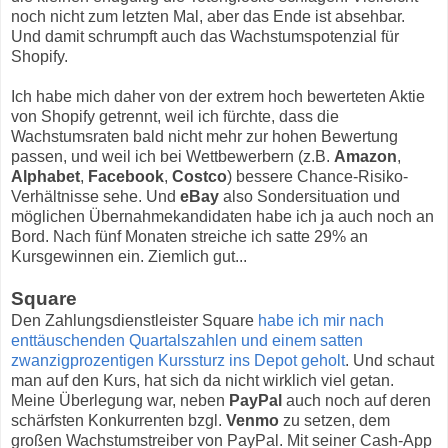
noch nicht zum letzten Mal, aber das Ende ist absehbar.
Und damit schrumpft auch das Wachstumspotenzial für
Shopify.
Ich habe mich daher von der extrem hoch bewerteten Aktie
von Shopify getrennt, weil ich fürchte, dass die
Wachstumsraten bald nicht mehr zur hohen Bewertung
passen, und weil ich bei Wettbewerbern (z.B.
Amazon
,
Alphabet
,
Facebook
,
Costco
) bessere Chance-Risiko-
Verhältnisse sehe. Und
eBay
also Sondersituation und
möglichen Übernahmekandidaten habe ich ja auch noch an
Bord. Nach fünf Monaten streiche ich satte 29% an
Kursgewinnen ein. Ziemlich gut...
Square
Den Zahlungsdienstleister Square
habe ich mir nach
enttäuschenden Quartalszahlen und einem satten
zwanzigprozentigen Kurssturz ins Depot geholt
. Und schaut
man auf den Kurs, hat sich da nicht wirklich viel getan.
Meine Überlegung war, neben
PayPal
auch noch auf deren
schärfsten Konkurrenten bzgl.
Venmo
zu setzen, dem
großen Wachstumstreiber von PayPal. Mit seiner Cash-App