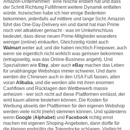
Amazon-Unternehmen" eine Nische erobert hat und dass
der Schritt Richtung Fulfillment weitere Dynamik entfalten
würde. Inzwischen habe ich hier einige Bedenken
bekommen, jedenfalls auf mittlere und lange Sicht. Amazon
führt das One-Day-Delivery ein und damit hat man Prime
noch viel attraktiver gemacht - was im Umkehrschluss
bedeutet, dass diese neuen Prime-Mitglieder woanders
weniger (online) einkaufen. Gleichzeitig rüstet auch
Walmart
weiter auf, und die haben reichlich Firepower, auch
wenn sie eigentlich nicht wirklich was gerissen bekommen
(ertragsseitig, was das Online-Business angeht). Und
Spezialisten wie
Etsy
, aber auch
eBay
machen das Leben
für unabhängige Webshops immer schwerer. Und dann
werden die Chinesen auch in den USA Fuß fassen, allen
voran
Alibaba
, und die werden alle mit ihren enormen
Cashflows und Rücklagen den Wettbewerb massiv
anheizen - wer sich nicht auf diese Plattformen einlässt, der
wird kaum alleine bestehen können. Die Kosten für
Werbung abseits der Plattformen für den eigenen Webshop
werden viele nicht (mehr) stemmen können. Und spätestens
wenn
Google
(
Alphabet
) und
Facebook
richtig ernst
machen mit eigenen Shoping-Angeboten, dann dürfte für
die kleinen endgültig die Totenglocke schlagen. Vielleicht