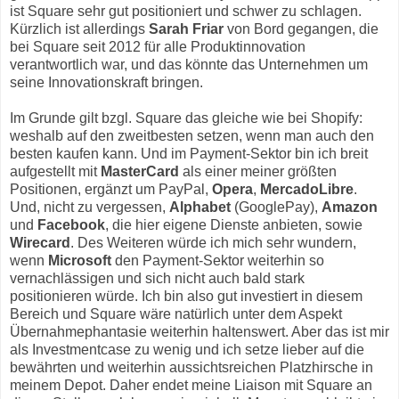
ist Square sehr gut positioniert und schwer zu schlagen.
Kürzlich ist allerdings
Sarah Friar
von Bord gegangen, die
bei Square seit 2012 für alle Produktinnovation
verantwortlich war, und das könnte das Unternehmen um
seine Innovationskraft bringen.
Im Grunde gilt bzgl. Square das gleiche wie bei Shopify:
weshalb auf den zweitbesten setzen, wenn man auch den
besten kaufen kann. Und im Payment-Sektor bin ich breit
aufgestellt mit
MasterCard
als einer meiner größten
Positionen, ergänzt um PayPal,
Opera
,
MercadoLibre
.
Und, nicht zu vergessen,
Alphabet
(GooglePay),
Amazon
und
Facebook
, die hier eigene Dienste anbieten, sowie
Wirecard
. Des Weiteren würde ich mich sehr wundern,
wenn
Microsoft
den Payment-Sektor weiterhin so
vernachlässigen und sich nicht auch bald stark
positionieren würde. Ich bin also gut investiert in diesem
Bereich und Square wäre natürlich unter dem Aspekt
Übernahmephantasie weiterhin haltenswert. Aber das ist mir
als Investmentcase zu wenig und ich setze lieber auf die
bewährten und weiterhin aussichtsreichen Platzhirsche in
meinem Depot. Daher endet meine Liaison mit Square an