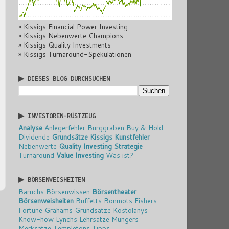
» Kissigs Financial Power Investing
» Kissigs Nebenwerte Champions
» Kissigs Quality Investments
» Kissigs Turnaround-Spekulationen
▶ DIESES BLOG DURCHSUCHEN
▶ INVESTOREN-RÜSTZEUG
Analyse
Anlegerfehler
Burggraben
Buy & Hold
Dividende
Grundsätze
Kissigs Kunstfehler
Nebenwerte
Quality Investing
Strategie
Turnaround
Value Investing
Was ist?
▶ BÖRSENWEISHEITEN
Baruchs Börsenwissen
Börsentheater
Börsenweisheiten
Buffetts Bonmots
Fishers
Fortune
Grahams Grundsätze
Kostolanys
Know-how
Lynchs Lehrsätze
Mungers
Merksätze
Templetons Tipps