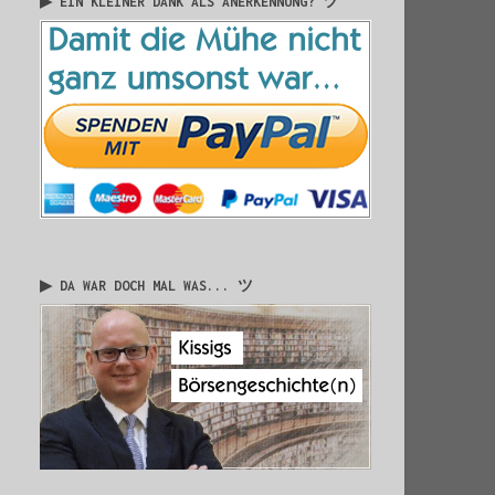
▶ EIN KLEINER DANK ALS ANERKENNUNG? ツ
▶ DA WAR DOCH MAL WAS... ツ