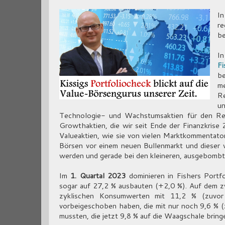
I
re
be
In
Fi
be
me
Re
un
Technologie- und Wachstumsaktien für den Reb
Growthaktien, die wir seit Ende der Finanzkris
Valueaktien, wie sie von vielen Marktkommentator
Börsen vor einem neuen Bullenmarkt und dieser
werden und gerade bei den kleineren, ausgebombt
Im
1. Quartal 2023
dominieren in Fishers Portfol
sogar auf 27,2 % ausbauten (+2,0 %). Auf dem z
zyklischen Konsumwerten mit 11,2 % (zuvor
vorbeigeschoben haben, die mit nur noch 9,6 % (z
mussten, die jetzt 9,8 % auf die Waagschale bring