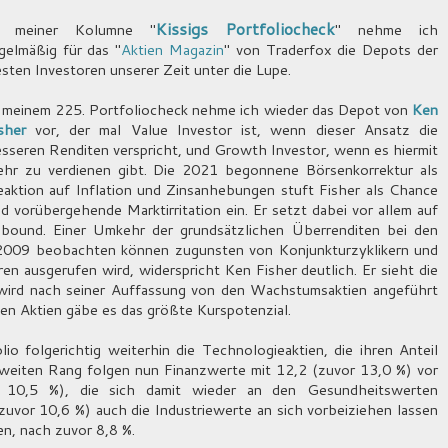
Kissigs Portfoliocheck
n meiner Kolumne "
" nehme ich
gelmäßig für das "
Aktien Magazin
" von Traderfox die Depots der
sten Investoren unserer Zeit unter die Lupe.
 meinem 225. Portfoliocheck nehme ich wieder das Depot von
Ken
sher
vor, der mal Value Investor ist, wenn dieser Ansatz die
sseren Renditen verspricht, und Growth Investor, wenn es hiermit
hr zu verdienen gibt. Die 2021 begonnene Börsenkorrektur als
aktion auf Inflation und Zinsanhebungen stuft Fisher als Chance
d vorübergehende Marktirritation ein. Er setzt dabei vor allem auf
ound. Einer Umkehr der grundsätzlichen Überrenditen bei den
e 2009 beobachten können zugunsten von Konjunkturzyklikern und
en ausgerufen wird, widerspricht Ken Fisher deutlich. Er sieht die
 wird nach seiner Auffassung von den Wachstumsaktien angeführt
en Aktien gäbe es das größte Kurspotenzial.
io folgerichtig weiterhin die Technologieaktien, die ihren Anteil
weiten Rang folgen nun Finanzwerte mit 12,2 (zuvor 13,0 %) vor
 10,5 %), die sich damit wieder an den Gesundheitswerten
uvor 10,6 %) auch die Industriewerte an sich vorbeiziehen lassen
en, nach zuvor 8,8 %.