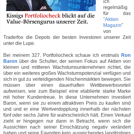
ich
regelmäßig
für das
"
Aktien
Magazin
"
von
Traderfox die Depots der besten Investoren unserer Zeit
unter die Lupe.
Bei meinem 327. Portfoliocheck schaue ich erstmals
Ron
Baron
über die Schulter, der seinen Fokus auf Aktien von
kleinen und mittleren Wachstumsunternehmen richtet, die
über ein weiteres großes Wachstumspotenzial verfügen und
sich in gut zu verteidigenden Nischenmärkten bewegen. Sie
müssen über einen dauerhaften Wettbewerbsvorteil
aufweisen, wie zum Beispiel eine etablierte starke Marke
mit hoher Kundentreue. In diese Unternehmen investiert
Baron, wenn sie zu einem attraktiven Preis zu kaufen sind
und und er eine Wertverdopplung innerhalb der nächsten
fünf oder sechs Jahre für wahrscheinlich hält. Einen Verkauf
zieht er hingegen nur dann in Betracht, wenn sich die
Aussichten nach seiner Einschätzung negativ verändert
haben und seine Favoriten kein ausreichendes langfristiges