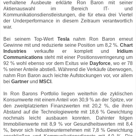
verhaltene Ausbeute erklärte Ron Baron mit seiner
Aktienauswahl im Bereich IT- und
Kommunikationsdienstleistungen, die für etwa drei Viertel
der Underperformance in diesem Zeitraum verantwortlich
war.
Bei seinem Top-Wert
Tesla
nahm Ron Baron erneut
Gewinne mit und reduzierte seine Position um 8,2 %.
Chart
Industries
verkaufte er komplett und
Iridium
Communications
steht mit einer Positionsverringerung um
92 % wohl ebenso vor dem Exitus wie
Dayforce
, wo er 78
% seiner Anteile abstieß. Während die Verkäufe überwogen,
nahm Ron Baron auch leichte Aufstockungen vor, vor allem
bei
Gartner
und
MSCI
.
In Ron Barons Portfolio liegen weiterhin die zyklischen
Konsumwerte mit einem Anteil von 30,9 % an der Spitze, vor
den zweitplatzierten Finanzwerten mit 20,2 %, die ihren
Abstand auf die Technologiewerte mit 18,6 % Gewichtung
nochmals leicht ausbauen konnten. Dahinter folgen
Immobilienwerte mit 8,9 % vor Gesundheitswerten mit 8,4
%, bevor sich Industrieunternehmen mit 7,8 % Gewichtung