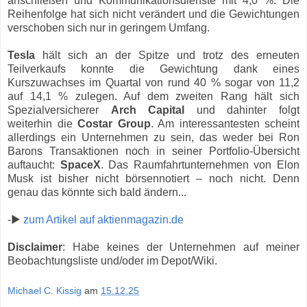
anschließen und Kommunikationsdienste mit 4,0 %. Die
Reihenfolge hat sich nicht verändert und die Gewichtungen
verschoben sich nur in geringem Umfang.
Tesla
hält sich an der Spitze und trotz des erneuten
Teilverkaufs konnte die Gewichtung dank eines
Kurszuwachses im Quartal von rund 40 % sogar von 11,2
auf 14,1 % zulegen. Auf dem zweiten Rang hält sich
Spezialversicherer
Arch Capital
und dahinter folgt
weiterhin die
Costar Group
. Am interessantesten scheint
allerdings ein Unternehmen zu sein, das weder bei Ron
Barons Transaktionen noch in seiner Portfolio-Übersicht
auftaucht:
SpaceX
. Das Raumfahrtunternehmen von Elon
Musk ist bisher nicht börsennotiert – noch nicht. Denn
genau das könnte sich bald ändern...
-▶
zum Artikel auf aktienmagazin.de
Disclaimer
: Habe keines der Unternehmen auf meiner
Beobachtungsliste und/oder im Depot/Wiki.
Michael C. Kissig
am
15.12.25