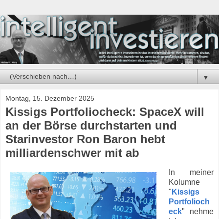
▼
Montag, 15. Dezember 2025
Kissigs Portfoliocheck: SpaceX will
an der Börse durchstarten und
Starinvestor Ron Baron hebt
milliardenschwer mit ab
In meiner
Kolumne
"
Kissigs
Portfolioch
eck
" nehme