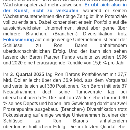
Wachstumspotenzial mehr aufweisen.
Er übt sich also in
der Kunst, nicht zu verkaufen
, während er seinen
Wachstumsunternehmen die nötige Zeit gibt, ihre Potenziale
voll zu entfalten. Dabei konzentriert er sein Portfolio auf die
aussichtsreichsten Unternehmen, streut aber gerne über
mehrere Branchen. (Branchen-) Diversifikation trotz
Fokussierung
auf einige wenige Unternehmen ist einer der
Schlüssel zu Ron Baron anhaltendem
überdurchschnittlichen Erfolg. Und der kann sich sehen
lassen: der Baron Partner Funds erzielte zwischen 1996
und 2020 eine herausragende Rendite von 15,6 % pro Jahr.
Im
3. Quartal 2025
lag Ron Barons Portfoliowert mit 37,7
Mrd. Dollar leicht über den 36,9 Mrd. aus dem Vorquartal
und verteilte sich auf 330 Positionen. Ron Baron initiierte 37
Neuaufnahmen, doch seine Turnoverrate lag bei
überschaubaren 5 %. Die fünf Top-Werte stehen für rund 30
% seines Depots und haben ihre Gewichtung damit um zwei
Prozentpunkte ausgebaut. (Branchen-) Diversifikation trotz
Fokussierung auf einige wenige Unternehmen ist einer der
Schlüssel zu Ron Barons anhaltendem
überdurchschnittlichem Erfolg. Die im letzten Quartal eher