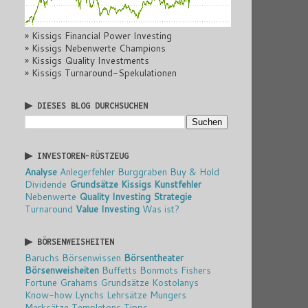
» Kissigs Financial Power Investing
» Kissigs Nebenwerte Champions
» Kissigs Quality Investments
» Kissigs Turnaround-Spekulationen
▶ DIESES BLOG DURCHSUCHEN
▶ INVESTOREN-RÜSTZEUG
Analyse
Anlegerfehler
Burggraben
Buy & Hold
Dividende
Grundsätze
Kissigs Kunstfehler
Nebenwerte
Quality Investing
Strategie
Turnaround
Value Investing
Was ist?
▶ BÖRSENWEISHEITEN
Baruchs Börsenwissen
Börsentheater
Börsenweisheiten
Buffetts Bonmots
Fishers
Fortune
Grahams Grundsätze
Kostolanys
Know-how
Lynchs Lehrsätze
Mungers
Merksätze
Templetons Tipps