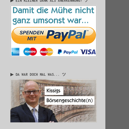
▶ EIN KLEINER DANK ALS ANERKENNUNG? ツ
▶ DA WAR DOCH MAL WAS... ツ