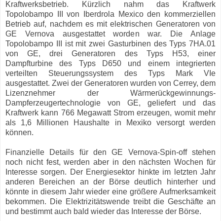
Kraftwerksbetrieb. Kürzlich nahm das Kraftwerk
Topolobampo III von Iberdrola Mexico den kommerziellen
Betrieb auf, nachdem es mit elektrischen Generatoren von
GE Vernova ausgestattet worden war. Die Anlage
Topolobampo III ist mit zwei Gasturbinen des Typs 7HA.01
von GE, drei Generatoren des Typs H53, einer
Dampfturbine des Typs D650 und einem integrierten
verteilten Steuerungssystem des Typs Mark VIe
ausgestattet. Zwei der Generatoren wurden von Cerrey, dem
Lizenznehmer der Wärmerückgewinnungs-
Dampferzeugertechnologie von GE, geliefert und das
Kraftwerk kann 766 Megawatt Strom erzeugen, womit mehr
als 1,6 Millionen Haushalte in Mexiko versorgt werden
können.
Finanzielle Details für den GE Vernova-Spin-off stehen
noch nicht fest, werden aber in den nächsten Wochen für
Interesse sorgen. Der Energiesektor hinkte im letzten Jahr
anderen Bereichen an der Börse deutlich hinterher und
könnte in diesem Jahr wieder eine größere Aufmerksamkeit
bekommen. Die Elektrizitätswende treibt die Geschäfte an
und bestimmt auch bald wieder das Interesse der Börse.