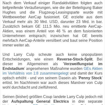
Nach dem Verkauf einiger Randaktivitäten folgten auch
tiefgreifende Veräußerungen, wie die der Beteiligung Baker
Hughes und die Flugzeug-Leasingsparte wurde mit
Wettbewerber AerCap fusioniert. GE erzielte aus dem
Verkauf mehr als 30 Mrd. USD, darunter 23 Mrd. in bar.
Zusätzlich bekam GE 111,5 Mio. neu emittierte AerCap-
Aktien, was einem Anteil von 46 % an dem fusionierten
Unternehmen entsprach; inzwischen hat GE bereits
mehrfach AerCap-Anteile versilbert und baut seine Position
immer weiter ab.
Und Larry Culp scheute auch keine unpopulären
Entscheidungen, wie einen
Reverse-Stock-Split
. Bei
dieser im Allgemeinen als '
Verzweiflungstat im
Endstadium
' angesehenen Maßnahme wurden
GEs Aktien
im Verhältnis von 1:8 zusammengelegt
und damit der Kurs
optisch erhöht - und von seinem Dasein als '
Penny Stock
'
erlöst. Im Nachhinein war auch dieses Manöver von Culp
wohl durchdacht und zielführend.
Seinen (bisher) größten Coup landete Larry Culp jedoch mit
der
Aufspaltung General Electrics
in drei separate