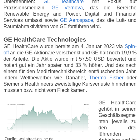
Unternehmen:
GE Healthcare
mit Fokus auf
Präzisionsmedizin,
GE Vernova
, das die Bereiche
Renewable Energy and Power, Digital und Financial
Services umfasst sowie
GE Aerospace
, das die Luft- und
Raumfahrtaktivitäten von GE fortführen wird.
GE HealthCare Technologies
GE HealthCare wurde bereits am 4. Januar 2023 via
Spin-
off
an die GE-Aktionäre verschenkt und GE hält noch 19,9 %
der Anteile. Die Aktie wurde mit 57,50 USD bewertet und
notiert gut ein Jahr später rund 33 % höher. Und das nach
einem für den Medizintechnikbereich enttäuschenden Jahr,
indem Wettbewerber wie Danaher,
Thermo Fisher
oder
Siemens Healthineers zweistellige Kursverluste hinnehmen
mussten bzw. nicht vom Fleck kamen.
GE HealthCare
gehört in seinen
Geschäftssegme
nten jeweils zu
den drei
führenden
Quelle: wallstreet-online.de