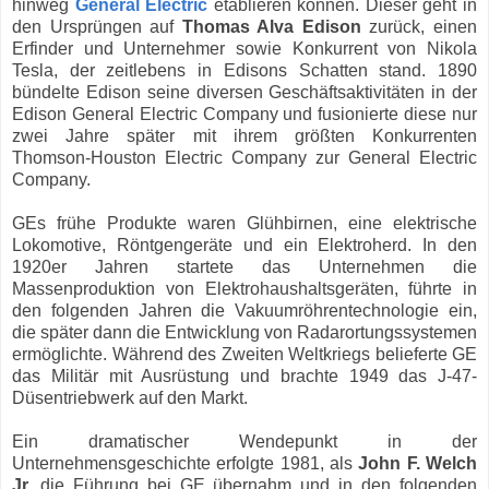
hinweg
General Electric
etablieren können. Dieser geht in
den Ursprüngen auf
Thomas Alva Edison
zurück, einen
Erfinder und Unternehmer sowie Konkurrent von Nikola
Tesla, der zeitlebens in Edisons Schatten stand. 1890
bündelte Edison seine diversen Geschäftsaktivitäten in der
Edison General Electric Company und fusionierte diese nur
zwei Jahre später mit ihrem größten Konkurrenten
Thomson-Houston Electric Company zur General Electric
Company.
GEs frühe Produkte waren Glühbirnen, eine elektrische
Lokomotive, Röntgengeräte und ein Elektroherd. In den
1920er Jahren startete das Unternehmen die
Massenproduktion von Elektrohaushaltsgeräten, führte in
den folgenden Jahren die Vakuumröhrentechnologie ein,
die später dann die Entwicklung von Radarortungssystemen
ermöglichte. Während des Zweiten Weltkriegs belieferte GE
das Militär mit Ausrüstung und brachte 1949 das J-47-
Düsentriebwerk auf den Markt.
Ein dramatischer Wendepunkt in der
Unternehmensgeschichte erfolgte 1981, als
John F. Welch
Jr.
die Führung bei GE übernahm und in den folgenden