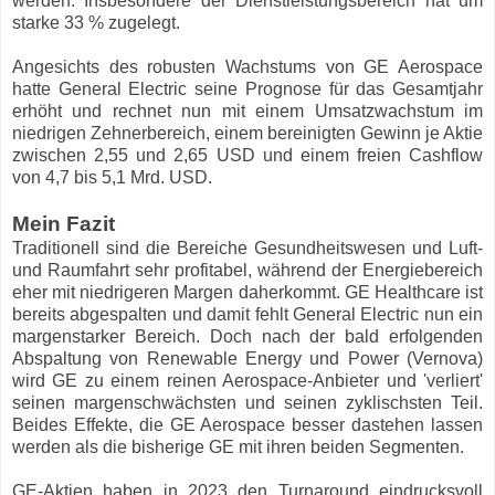
werden. Insbesondere der Dienstleistungsbereich hat um
starke 33 % zugelegt.
Angesichts des robusten Wachstums von GE Aerospace
hatte General Electric seine Prognose für das Gesamtjahr
erhöht und rechnet nun mit einem Umsatzwachstum im
niedrigen Zehnerbereich, einem bereinigten Gewinn je Aktie
zwischen 2,55 und 2,65 USD und einem freien Cashflow
von 4,7 bis 5,1 Mrd. USD.
Mein Fazit
Traditionell sind die Bereiche Gesundheitswesen und Luft-
und Raumfahrt sehr profitabel, während der Energiebereich
eher mit niedrigeren Margen daherkommt. GE Healthcare ist
bereits abgespalten und damit fehlt General Electric nun ein
margenstarker Bereich. Doch nach der bald erfolgenden
Abspaltung von Renewable Energy und Power (Vernova)
wird GE zu einem reinen Aerospace-Anbieter und 'verliert'
seinen margenschwächsten und seinen zyklischsten Teil.
Beides Effekte, die GE Aerospace besser dastehen lassen
werden als die bisherige GE mit ihren beiden Segmenten.
GE-Aktien haben in 2023 den Turnaround eindrucksvoll