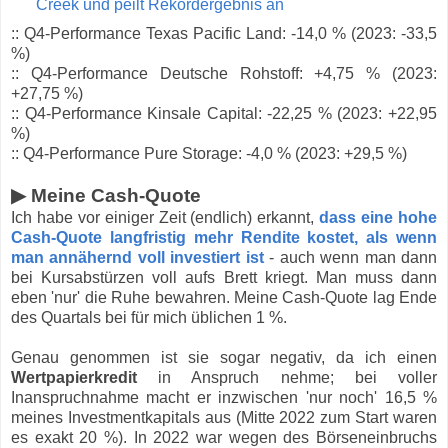
Creek und peilt Rekordergebnis an
:: Q4-Performance Texas Pacific Land: -14,0 % (2023: -33,5
%)
:: Q4-Performance Deutsche Rohstoff: +4,75 % (2023:
+27,75 %)
:: Q4-Performance Kinsale Capital: -22,25 % (2023: +22,95
%)
:: Q4-Performance Pure Storage: -4,0 % (2023: +29,5 %)
▶ Meine Cash-Quote
Ich habe vor einiger Zeit (endlich) erkannt,
dass eine hohe
Cash-Quote langfristig mehr Rendite kostet, als wenn
man annähernd voll investiert ist
- auch wenn man dann
bei Kursabstürzen voll aufs Brett kriegt. Man muss dann
eben 'nur' die Ruhe bewahren. Meine Cash-Quote lag Ende
des Quartals bei für mich üblichen 1 %.
Genau genommen ist sie sogar negativ, da ich einen
Wertpapierkredit
in Anspruch nehme; bei voller
Inanspruchnahme macht er inzwischen 'nur noch' 16,5 %
meines Investmentkapitals aus (Mitte 2022 zum Start waren
es exakt 20 %). In 2022 war wegen des Börseneinbruchs