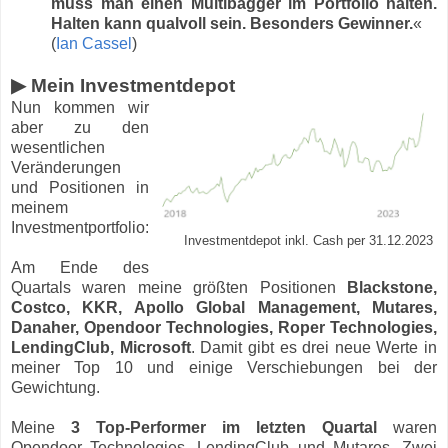
muss man einen Multibagger im Portfolio halten.
Halten kann qualvoll sein. Besonders Gewinner.
«
(
Ian Cassel
)
▶ Mein Investmentdepot
Nun kommen wir
aber zu den
wesentlichen
Veränderungen
und Positionen in
meinem
Investmentportfolio:
Investmentdepot inkl. Cash per 31.12.2023
Am Ende des
Quartals waren meine größten Positionen
Blackstone,
Costco, KKR, Apollo Global Management, Mutares,
Danaher, Opendoor Technologies, Roper Technologies,
LendingClub, Microsoft
. Damit gibt es drei neue Werte in
meiner Top 10 und einige Verschiebungen bei der
Gewichtung.
Meine
3 Top-Performer im letzten Quartal
waren
Opendoor Technologies, LendingClub und Mutares. Zwei