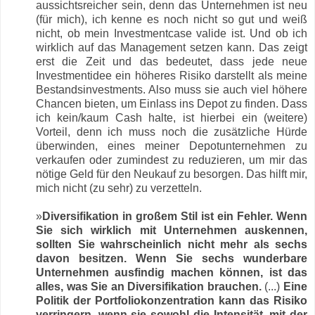
aussichtsreicher sein, denn das Unternehmen ist neu
(für mich), ich kenne es noch nicht so gut und weiß
nicht, ob mein Investmentcase valide ist. Und ob ich
wirklich auf das Management setzen kann. Das zeigt
erst die Zeit und das bedeutet, dass jede neue
Investmentidee ein höheres Risiko darstellt als meine
Bestandsinvestments. Also muss sie auch viel höhere
Chancen bieten, um Einlass ins Depot zu finden. Dass
ich kein/kaum Cash halte, ist hierbei ein (weitere)
Vorteil, denn ich muss noch die zusätzliche Hürde
überwinden, eines meiner Depotunternehmen zu
verkaufen oder zumindest zu reduzieren, um mir das
nötige Geld für den Neukauf zu besorgen. Das hilft mir,
mich nicht (zu sehr) zu verzetteln.
»
Diversifikation in großem Stil ist ein Fehler. Wenn
Sie sich wirklich mit Unternehmen auskennen,
sollten Sie wahrscheinlich nicht mehr als sechs
davon besitzen. Wenn Sie sechs wunderbare
Unternehmen ausfindig machen können, ist das
alles, was Sie an Diversifikation brauchen.
(...)
Eine
Politik der Portfoliokonzentration kann das Risiko
verringern, wenn sie sowohl die Intensität, mit der