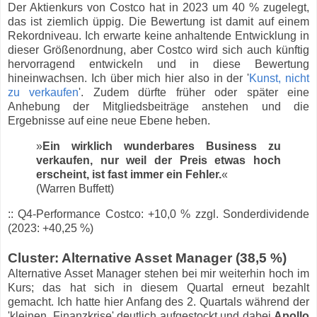
Der Aktienkurs von Costco hat in 2023 um 40 % zugelegt,
das ist ziemlich üppig. Die Bewertung ist damit auf einem
Rekordniveau. Ich erwarte keine anhaltende Entwicklung in
dieser Größenordnung, aber Costco wird sich auch künftig
hervorragend entwickeln und in diese Bewertung
hineinwachsen. Ich über mich hier also in der '
Kunst, nicht
zu verkaufen
'. Zudem dürfte früher oder später eine
Anhebung der Mitgliedsbeiträge anstehen und die
Ergebnisse auf eine neue Ebene heben.
»
Ein wirklich wunderbares Business zu
verkaufen, nur weil der Preis etwas hoch
erscheint, ist fast immer ein Fehler.
«
(Warren Buffett)
:: Q4-Performance Costco: +10,0 % zzgl. Sonderdividende
(2023: +40,25 %)
Cluster: Alternative Asset Manager (38,5 %)
Alternative Asset Manager stehen bei mir weiterhin hoch im
Kurs; das hat sich in diesem Quartal erneut bezahlt
gemacht. Ich hatte hier Anfang des 2. Quartals während der
'kleinen Finanzkrise' deutlich aufgestockt und dabei
Apollo