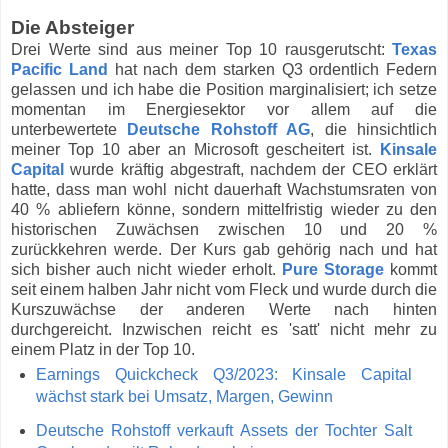
Die Absteiger
Drei Werte sind aus meiner Top 10 rausgerutscht:
Texas
Pacific Land
hat nach dem starken Q3 ordentlich Federn
gelassen und ich habe die Position marginalisiert; ich setze
momentan im Energiesektor vor allem auf die
unterbewertete
Deutsche Rohstoff AG
, die hinsichtlich
meiner Top 10 aber an Microsoft gescheitert ist.
Kinsale
Capital
wurde kräftig abgestraft, nachdem der CEO erklärt
hatte, dass man wohl nicht dauerhaft Wachstumsraten von
40 % abliefern könne, sondern mittelfristig wieder zu den
historischen Zuwächsen zwischen 10 und 20 %
zurückkehren werde. Der Kurs gab gehörig nach und hat
sich bisher auch nicht wieder erholt.
Pure Storage
kommt
seit einem halben Jahr nicht vom Fleck und wurde durch die
Kurszuwächse der anderen Werte nach hinten
durchgereicht. Inzwischen reicht es 'satt' nicht mehr zu
einem Platz in der Top 10.
Earnings Quickcheck Q3/2023: Kinsale Capital
wächst stark bei Umsatz, Margen, Gewinn
Deutsche Rohstoff verkauft Assets der Tochter Salt