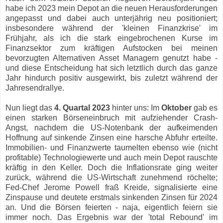
habe ich 2023 mein Depot an die neuen Herausforderungen
angepasst und dabei auch unterjährig neu positioniert;
insbesondere während der 'kleinen Finanzkrise' im
Frühjahr, als ich die stark eingebrochenen Kurse im
Finanzsektor zum kräftigen Aufstocken bei meinen
bevorzugten Alternativen Asset Managern genutzt habe -
und diese Entscheidung hat sich letztlich durch das ganze
Jahr hindurch positiv ausgewirkt, bis zuletzt während der
Jahresendrallye.
Nun liegt das
4. Quartal 2023
hinter uns: Im
Oktober
gab es
einen starken Börseneinbruch mit aufziehender Crash-
Angst, nachdem die US-Notenbank der aufkeimenden
Hoffnung auf sinkende Zinsen eine harsche Abfuhr erteilte.
Immobilien- und Finanzwerte taumelten ebenso wie (nicht
profitable) Technologiewerte und auch mein Depot rauschte
kräftig in den Keller. Doch die Inflationsrate ging weiter
zurück, während die US-Wirtschaft zunehmend röchelte;
Fed-Chef Jerome Powell fraß Kreide, signalisierte eine
Zinspause und deutete erstmals sinkenden Zinsen für 2024
an. Und die Börsen feierten - naja, eigentlich feiern sie
immer noch. Das Ergebnis war der 'total Rebound' im