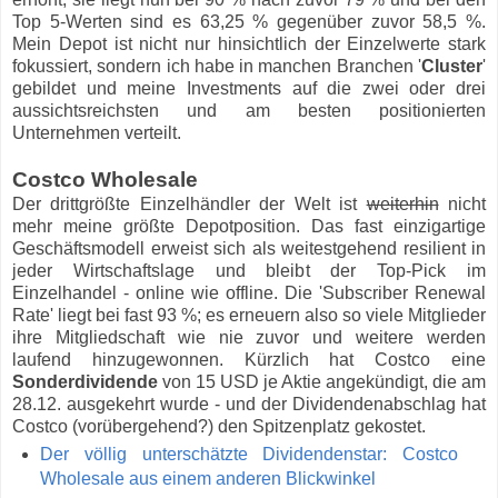
Top 5-Werten sind es 63,25 % gegenüber zuvor 58,5 %
.
Mein Depot ist nicht nur hinsichtlich der Einzelwerte stark
fokussiert, sondern ich
habe in manchen Branchen '
Cluster
'
gebildet und meine Investments auf die zwei oder drei
aussichtsreichsten und am besten positionierten
Unternehmen verteilt.
Costco Wholesale
Der drittgrößte Einzelhändler der Welt ist
weiterhin
nicht
mehr meine größte Depotposition. Das fast einzigartige
Geschäftsmodell erweist sich als weitestgehend resilient in
jeder Wirtschaftslage und bleibt der Top-Pick im
Einzelhandel - online wie offline. Die 'Subscriber Renewal
Rate' liegt bei fast 93 %; es erneuern also so viele Mitglieder
ihre Mitgliedschaft wie nie zuvor und weitere werden
laufend hinzugewonnen. Kürzlich hat Costco eine
Sonderdividende
von 15 USD je Aktie angekündigt, die am
28.12. ausgekehrt wurde - und der Dividendenabschlag hat
Costco (vorübergehend?) den Spitzenplatz gekostet.
Der völlig unterschätzte Dividendenstar: Costco
Wholesale aus einem anderen Blickwinkel