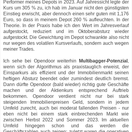
Performer meines Depots in 2023. Auf Jahressicht legte der
Kurs um 305 % zu, ich hab im Januar nicht den günstigsten
Einstieg erwischt, aber dennoch einen sehr guten mit 1,176
Euro, so dass in meinem Depot 260 % aufleuchten. In der
Theorie. In der Praxis habe ich den Wert im Jahresverlauf
aufgestockt, reduziert und im Oktoberabsturz wieder
aufgestockt. Die Gewichtung im Depot schwankte also nicht
nur wegen des volatilen Kursverlaufs, sondern auch wegen
meiner Trades.
Ich sehe bei Opendoor weiterhin
Multibagger-Potenzial
,
wenn sich der Algorithmus als praxistauglich erweist, der
Einsparkurs als effizient und der Immobilienmarkt seinen
heftigen Absturz beendet oder zumindest deutlich bremst.
Dann dürfte Opendoor (bald wieder) richtig gute Geschäfte
machen und der Aktienkurs entsprechend Auftrieb
bekommen. Opendoor verdient nicht nur bei stark
steigenden Immobilienpreisen Geld, sondern in jedem
Umfeld zurecht, auch bei moderat fallenden Preisen - nur
eben nicht bei einem stark einbrechenden Markt wie
zwischen Herbst 2022 und Sommer 2023. Im aktuellen
Umfeld hingegen schon und das werden die
Geschäftszahlen auch zeigen; zuletzt waren die operativen