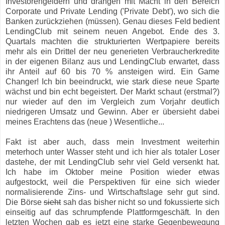
Investorengeldern und drängen mit Macht in den Bereich
Corporate und Private Lending ('Private Debt'), wo sich die
Banken zurückziehen (müssen). Genau dieses Feld bedient
LendingClub mit seinem neuen Angebot. Ende des 3.
Quartals machten die strukturierten Wertpapiere bereits
mehr als ein Drittel der neu generieten Verbraucherkredite
in der eigenen Bilanz aus und LendingClub erwartet, dass
ihr Anteil auf 60 bis 70 % ansteigen wird. Ein Game
Changer! Ich bin beeindruckt, wie stark diese neue Sparte
wächst und bin echt begeistert. Der Markt schaut (erstmal?)
nur wieder auf den im Vergleich zum Vorjahr deutlich
niedrigeren Umsatz und Gewinn. Aber er übersieht dabei
meines Erachtens das (neue ) Wesentliche...
Fakt ist aber auch, dass mein Investment weiterhin
meterhoch unter Wasser steht und ich hier als totaler Loser
dastehe, der mit LendingClub sehr viel Geld versenkt hat.
Ich habe im Oktober meine Position wieder etwas
aufgestockt, weil die Perspektiven für eine sich wieder
normalisierende Zins- und Wirtschaftslage sehr gut sind.
Die Börse
sieht
sah das bisher nicht so und fokussierte sich
einseitig auf das schrumpfende Plattformgeschäft. In den
letzten Wochen gab es jetzt eine starke Gegenbewegung