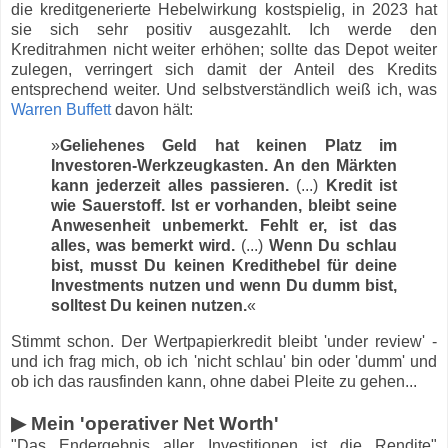
die kreditgenerierte Hebelwirkung kostspielig, in 2023 hat
sie sich sehr positiv ausgezahlt. Ich werde den
Kreditrahmen nicht weiter erhöhen; sollte das Depot weiter
zulegen, verringert sich damit der Anteil des Kredits
entsprechend weiter. Und selbstverständlich weiß ich, was
Warren Buffett
davon hält:
»
Geliehenes Geld hat keinen Platz im
Investoren-Werkzeugkasten. An den Märkten
kann jederzeit alles passieren.
(...)
Kredit ist
wie Sauerstoff. Ist er vorhanden, bleibt seine
Anwesenheit unbemerkt. Fehlt er, ist das
alles, was bemerkt wird.
(...)
Wenn Du schlau
bist, musst Du keinen Kredithebel für deine
Investments nutzen und wenn Du dumm bist,
solltest Du keinen nutzen.
«
Stimmt schon. Der Wertpapierkredit bleibt 'under review' -
und ich frag mich, ob ich 'nicht schlau' bin oder 'dumm' und
ob ich das rausfinden kann, ohne dabei Pleite zu gehen...
▶ Mein 'operativer Net Worth'
"Das Endergebnis aller Investitionen ist die Rendite"