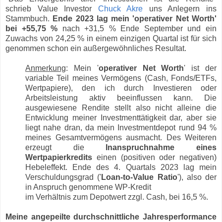
schrieb Value Investor
Chuck Akre
uns Anlegern ins
Stammbuch.
Ende 2023 lag mein 'operativer Net Worth'
bei +55,75 %
nach +31,5 % Ende September und ein
Zuwachs von 24,25 % in einem einzigen Quartal ist für sich
genommen schon ein außergewöhnliches Resultat.
Anmerkung
: Mein '
operativer Net Worth
' ist der
variable Teil meines Vermögens (Cash, Fonds/ETFs,
Wertpapiere), den ich durch Investieren oder
Arbeitsleistung aktiv beeinflussen kann. Die
ausgewiesene Rendite stellt also nicht alleine die
Entwicklung meiner Investmenttätigkeit dar, aber sie
liegt nahe dran, da mein Investmentdepot rund 94 %
meines Gesamtvermögens ausmacht. Des Weiteren
erzeugt die
Inanspruchnahme eines
Wertpapierkredits
einen (positiven oder negativen)
Hebeleffekt. Ende des 4. Quartals 2023 lag mein
Verschuldungsgrad ('
Loan-to-Value Ratio
'), also der
in Anspruch genommene WP-Kredit
im Verhältnis zum
Depotwert zzgl. Cash, bei 16,5 %.
Meine angepeilte durchschnittliche Jahresperformance