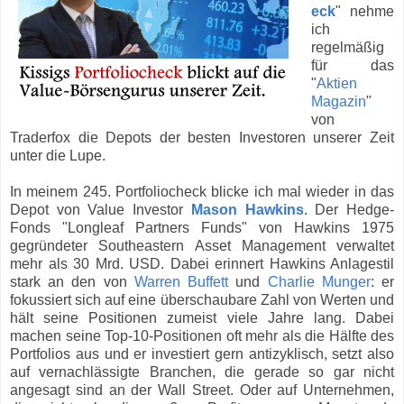
eck
" nehme
ich
regelmäßig
für das
"
Aktien
Magazin
"
von
Traderfox die Depots der besten Investoren unserer Zeit
unter die Lupe.
In meinem 245. Portfoliocheck blicke ich mal wieder in das
Depot von Value Investor
Mason Hawkins
. Der Hedge-
Fonds "Longleaf Partners Funds" von Hawkins 1975
gegründeter Southeastern Asset Management verwaltet
mehr als 30 Mrd. USD. Dabei erinnert Hawkins Anlagestil
stark an den von
Warren Buffett
und
Charlie Munger
: er
fokussiert sich auf eine überschaubare Zahl von Werten und
hält seine Positionen zumeist viele Jahre lang. Dabei
machen seine Top-10-Positionen oft mehr als die Hälfte des
Portfolios aus und er investiert gern antizyklisch, setzt also
auf vernachlässigte Branchen, die gerade so gar nicht
angesagt sind an der Wall Street. Oder auf Unternehmen,