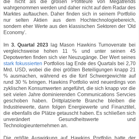
die nicht als die großen Profiteure von Megatrends
wahrgenommen werden und daher nicht auf dem Radar des
Marktes auftauchen. Daher finden sich in seinem Portfolio
nur selten Aktien aus dem Hochtechnologiebereich,
sondern eher Werte aus den klassischen Sektoren der 'Old
Economy'.
Im
3. Quartal 2023
lag Mason Hawkins Turnoverrate bei
vergleichsweise hohen 11 % und unter seinen 45
Depotwerten finden sich vier Neuzugänge. Der Wert seines
stark fokussierten
Portfolios lag Ende des Quartals bei 2,70
Mrd. USD, wobei die drei größten Beteiligungen knapp 21
% ausmachen, während es die fünf Schwergewichte auf
rund 30 % bringen. Hawkins Portfolio wird neuerdings von
zyklischen Konsumwerten angeführt, die sich knapp vor die
seit vielen Jahre dominierenden Communications Servcies
geschoben haben. Drittplatzierte Branche bleiben die
Industriewerte, dann folgen Energiewerte und Finanztitel,
die ebenfalls die Plätze getauscht haben. Es schließen sich
unverändert Gesundheitswerte und
Technologieunternehmen an.
Die größte Auswirkung auf Hawkins Portfolio hatte der