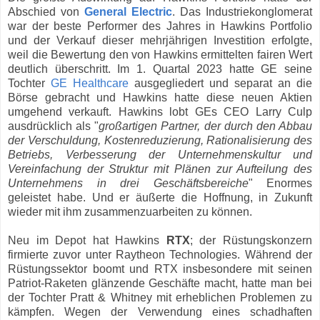
Abschied von
General Electric
. Das Industriekonglomerat
war der beste Performer des Jahres in Hawkins Portfolio
und der Verkauf dieser mehrjährigen Investition erfolgte,
weil die Bewertung den von Hawkins ermittelten fairen Wert
deutlich überschritt. Im 1. Quartal 2023 hatte GE seine
Tochter
GE Healthcare
ausgegliedert und separat an die
Börse gebracht und Hawkins hatte diese neuen Aktien
umgehend verkauft. Hawkins lobt GEs CEO Larry Culp
ausdrücklich als "
großartigen Partner, der durch den Abbau
der Verschuldung, Kostenreduzierung, Rationalisierung des
Betriebs, Verbesserung der Unternehmenskultur und
Vereinfachung der Struktur mit Plänen zur Aufteilung des
Unternehmens in drei Geschäftsbereiche
" Enormes
geleistet habe. Und er äußerte die Hoffnung, in Zukunft
wieder mit ihm zusammenzuarbeiten zu können.
Neu im Depot hat Hawkins
RTX
; der Rüstungskonzern
firmierte zuvor unter Raytheon Technologies. Während der
Rüstungssektor boomt und RTX insbesondere mit seinen
Patriot-Raketen glänzende Geschäfte macht, hatte man bei
der Tochter Pratt & Whitney mit erheblichen Problemen zu
kämpfen. Wegen der Verwendung eines schadhaften