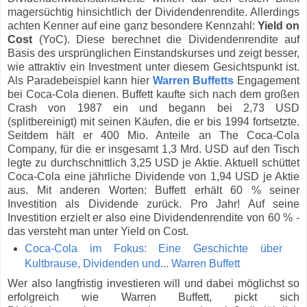
magersüchtig hinsichtlich der Dividendenrendite. Allerdings
achten Kenner auf eine ganz besondere Kennzahl:
Yield on
Cost
(YoC). Diese berechnet die Dividendenrendite auf
Basis des ursprünglichen Einstandskurses und zeigt besser,
wie attraktiv ein Investment unter diesem Gesichtspunkt ist.
Als Paradebeispiel kann hier
Warren Buffetts
Engagement
bei Coca-Cola dienen. Buffett kaufte sich nach dem großen
Crash von 1987 ein und begann bei 2,73 USD
(splitbereinigt) mit seinen Käufen, die er bis 1994 fortsetzte.
Seitdem hält er 400 Mio. Anteile an The Coca-Cola
Company, für die er insgesamt 1,3 Mrd. USD auf den Tisch
legte zu durchschnittlich 3,25 USD je Aktie. Aktuell schüttet
Coca-Cola eine jährliche Dividende von 1,94 USD je Aktie
aus. Mit anderen Worten: Buffett erhält 60 % seiner
Investition als Dividende zurück. Pro Jahr! Auf seine
Investition erzielt er also eine Dividendenrendite von 60 % -
das versteht man unter Yield on Cost.
Coca-Cola im Fokus: Eine Geschichte über
Kultbrause, Dividenden und... Warren Buffett
Wer also langfristig investieren will und dabei möglichst so
erfolgreich wie Warren Buffett, pickt sich