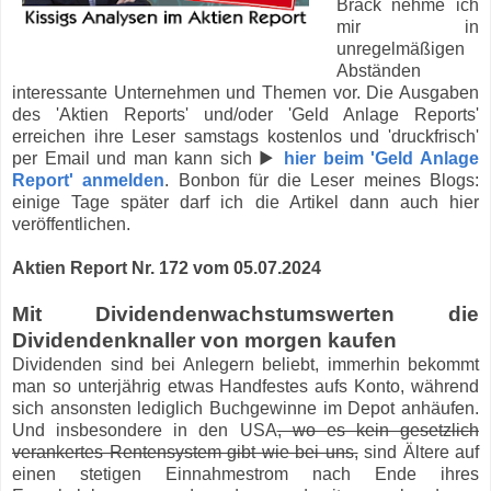
Brack nehme ich
mir in
unregelmäßigen
Abständen
interessante Unternehmen und Themen vor. Die Ausgaben
des 'Aktien Reports' und/oder 'Geld Anlage Reports'
erreichen ihre Leser samstags kostenlos und 'druckfrisch'
per Email und man kann sich ▶
hier beim 'Geld Anlage
Report' anmelden
. Bonbon für die Leser meines Blogs:
einige Tage später darf ich die Artikel dann auch hier
veröffentlichen.
Aktien Report Nr. 172 vom 05.07.2024
Mit Dividendenwachstumswerten die
Dividendenknaller von morgen kaufen
Dividenden sind bei Anlegern beliebt, immerhin bekommt
man so unterjährig etwas Handfestes aufs Konto, während
sich ansonsten lediglich Buchgewinne im Depot anhäufen.
Und insbesondere in den USA
, wo es kein gesetzlich
verankertes Rentensystem gibt wie bei uns,
sind Ältere auf
einen stetigen Einnahmestrom nach Ende ihres