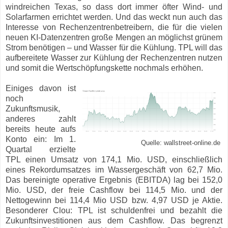
windreichen Texas, so dass dort immer öfter Wind- und
Solarfarmen errichtet werden. Und das weckt nun auch das
Interesse von Rechenzentrenbetreibern, die für die vielen
neuen KI-Datenzentren große Mengen an möglichst grünem
Strom benötigen – und Wasser für die Kühlung. TPL will das
aufbereitete Wasser zur Kühlung der Rechenzentren nutzen
und somit die Wertschöpfungskette nochmals erhöhen.
Einiges davon ist
noch
Zukunftsmusik,
anderes zahlt
bereits heute aufs
Konto ein: Im 1.
Quelle: wallstreet-online.de
Quartal erzielte
TPL einen Umsatz von 174,1 Mio. USD, einschließlich
eines Rekordumsatzes im Wassergeschäft von 62,7 Mio.
Das bereinigte operative Ergebnis (EBITDA) lag bei 152,0
Mio. USD, der freie Cashflow bei 114,5 Mio. und der
Nettogewinn bei 114,4 Mio USD bzw. 4,97 USD je Aktie.
Besonderer Clou: TPL ist schuldenfrei und bezahlt die
Zukunftsinvestitionen aus dem Cashflow. Das begrenzt