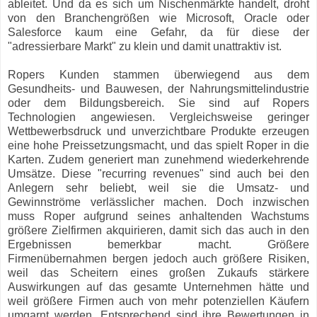
ableitet. Und da es sich um Nischenmärkte handelt, droht
von den Branchengrößen wie Microsoft, Oracle oder
Salesforce kaum eine Gefahr, da für diese der
"adressierbare Markt" zu klein und damit unattraktiv ist.
Ropers Kunden stammen überwiegend aus dem
Gesundheits- und Bauwesen, der Nahrungsmittelindustrie
oder dem Bildungsbereich. Sie sind auf Ropers
Technologien angewiesen. Vergleichsweise geringer
Wettbewerbsdruck und unverzichtbare Produkte erzeugen
eine hohe Preissetzungsmacht, und das spielt Roper in die
Karten. Zudem generiert man zunehmend wiederkehrende
Umsätze. Diese "recurring revenues" sind auch bei den
Anlegern sehr beliebt, weil sie die Umsatz- und
Gewinnströme verlässlicher machen. Doch inzwischen
muss Roper aufgrund seines anhaltenden Wachstums
größere Zielfirmen akquirieren, damit sich das auch in den
Ergebnissen bemerkbar macht. Größere
Firmenübernahmen bergen jedoch auch größere Risiken,
weil das Scheitern eines großen Zukaufs stärkere
Auswirkungen auf das gesamte Unternehmen hätte und
weil größere Firmen auch von mehr potenziellen Käufern
umgarnt werden. Entsprechend sind ihre Bewertungen in