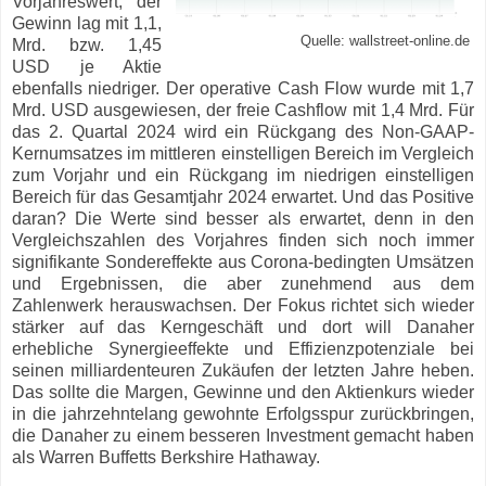
Vorjahreswert, der
Gewinn lag mit 1,1,
Quelle: wallstreet-online.de
Mrd. bzw. 1,45
USD je Aktie
ebenfalls niedriger. Der operative Cash Flow wurde mit 1,7
Mrd. USD ausgewiesen, der freie Cashflow mit 1,4 Mrd. Für
das 2. Quartal 2024 wird ein Rückgang des Non-GAAP-
Kernumsatzes im mittleren einstelligen Bereich im Vergleich
zum Vorjahr und ein Rückgang im niedrigen einstelligen
Bereich für das Gesamtjahr 2024 erwartet. Und das Positive
daran? Die Werte sind besser als erwartet, denn in den
Vergleichszahlen des Vorjahres finden sich noch immer
signifikante Sondereffekte aus Corona-bedingten Umsätzen
und Ergebnissen, die aber zunehmend aus dem
Zahlenwerk herauswachsen. Der Fokus richtet sich wieder
stärker auf das Kerngeschäft und dort will Danaher
erhebliche Synergieeffekte und Effizienzpotenziale bei
seinen milliardenteuren Zukäufen der letzten Jahre heben.
Das sollte die Margen, Gewinne und den Aktienkurs wieder
in die jahrzehntelang gewohnte Erfolgsspur zurückbringen,
die Danaher zu einem besseren Investment gemacht haben
als Warren Buffetts Berkshire Hathaway.