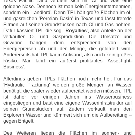
Texas Pacific Land verdient sich mit Öl und Gas eine
goldene Nase. Dennoch ist man kein Energieunternehmen,
sondern ein 'Landlord'. Denn TPL hält große Flächen im öl-
und gasreichen 'Permian Basin' in Texas und lässt fremde
Firmen auf seinen Grundstücken nach Öl und Gas bohren.
Dafür kassiert TPL die sog. '
Royalties
', also Anteile an der
verkauften Öl- und Gasproduktion. Die Umsätze und
Gewinne hängen dem entsprechend von den
Energiepreisen ab und der Menge, die gefördert wird.
Andererseits hat TPL kaum Aufwand, also auch kein großes
Risiko. Man fährt ein äußerst profitables 'Asset-light-
Business'.
Allerdings geben TPLs Flächen noch mehr her. Für das
'Hydraulic Fracturing' werden große Mengen an Wasser
benötigt, die später wieder aufbereitet werden müssen. TPL
ist daher vor einigen Jahren ins Wasserbusiness
eingestiegen und baut eine eigene Wasserinfrastruktur auf
seinen Grundstücken auf. Zudem verkauft man den
Explorern Wasser und kümmert sich um die Aufbereitung –
gegen Entgelt.
Des Weiteren liegen die Flächen im sonnen- und