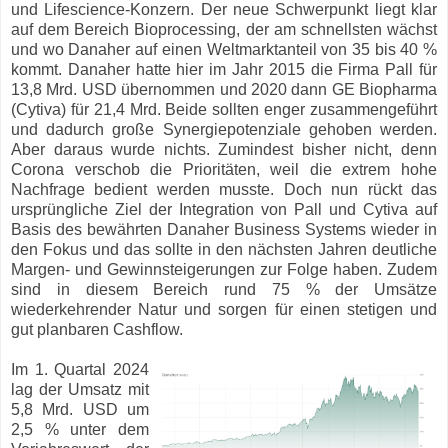
und Lifescience-Konzern. Der neue Schwerpunkt liegt klar
auf dem Bereich Bioprocessing, der am schnellsten wächst
und wo Danaher auf einen Weltmarktanteil von 35 bis 40 %
kommt. Danaher hatte hier im Jahr 2015 die Firma Pall für
13,8 Mrd. USD übernommen und 2020 dann GE Biopharma
(Cytiva) für 21,4 Mrd. Beide sollten enger zusammengeführt
und dadurch große Synergiepotenziale gehoben werden.
Aber daraus wurde nichts. Zumindest bisher nicht, denn
Corona verschob die Prioritäten, weil die extrem hohe
Nachfrage bedient werden musste. Doch nun rückt das
ursprüngliche Ziel der Integration von Pall und Cytiva auf
Basis des bewährten Danaher Business Systems wieder in
den Fokus und das sollte in den nächsten Jahren deutliche
Margen- und Gewinnsteigerungen zur Folge haben. Zudem
sind in diesem Bereich rund 75 % der Umsätze
wiederkehrender Natur und sorgen für einen stetigen und
gut planbaren Cashflow.
Im 1. Quartal 2024
lag der Umsatz mit
5,8 Mrd. USD um
2,5 % unter dem