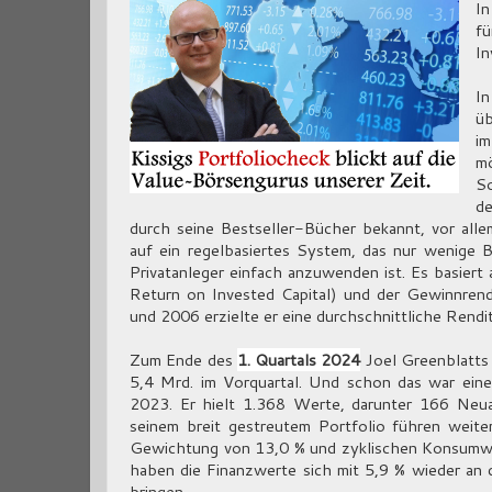
In
fü
In
In
üb
im
mö
So
de
durch seine Bestseller-Bücher bekannt, vor alle
auf ein regelbasiertes System, das nur wenige 
Privatanleger einfach anzuwenden ist. Es basiert
Return on Invested Capital) und der Gewinnren
und 2006 erzielte er eine durchschnittliche Rendi
Zum Ende des
1. Quartals 2024
Joel Greenblatts
5,4 Mrd. im Vorquartal. Und schon das war ei
2023. Er hielt 1.368 Werte, darunter 166 Neu
seinem breit gestreutem Portfolio führen weite
Gewichtung von 13,0 % und zyklischen Konsumwer
haben die Finanzwerte sich mit 5,9 % wieder an
bringen.