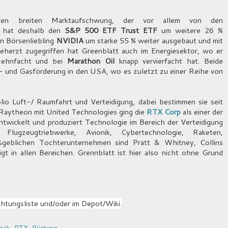
nen breiten Marktaufschwung, der vor allem von den
r hat deshalb den
S&P 500 ETF Trust ETF
um weitere 26 %
an Börsenliebling
NVIDIA
um starke 55 % weiter ausgebaut und mit
eherzt zugegriffen hat Greenblatt auch im Energiesektor, wo er
zehnfacht und bei
Marathon Oil
knapp vervierfacht hat. Beide
 und Gasförderung in den USA, wo es zuletzt zu einer Reihe von
lio Luft-/ Raumfahrt und Verteidigung, dabei bestimmen sie seit
 Raytheon mit United Technologies ging die
RTX Corp
als einer der
wickelt und produziert Technologie im Bereich der Verteidigung
lugzeugtriebwerke, Avionik, Cybertechnologie, Raketen,
geblichen Tochterunternehmen sind Pratt & Whitney, Collins
t in allen Bereichen. Grennblatt ist hier also nicht ohne Grund
tungsliste und/oder im Depot/Wiki.
heck
,
RTX
,
Rüstung