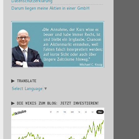
Datenschutzerklärung
Darum liegen meine Aktien in einer GmbH
▶ TRANSLATE
Select Language
▼
▶ DIE WIKIS ZUM BLOG: JETZT INVESTIEREN!