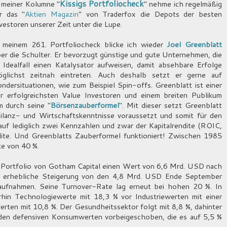
Kissigs Portfoliocheck
 meiner Kolumne "
" nehme ich regelmäßig
r das "
Aktien Magazin
" von Traderfox die Depots der besten
vestoren unserer Zeit unter die Lupe.
 meinem 261. Portfoliocheck blicke ich wieder
Joel Greenblatt
er die Schulter. Er bevorzugt günstige und gute Unternehmen, die
 Idealfall einen Katalysator aufweisen, damit absehbare Erfolge
glichst zeitnah eintreten. Auch deshalb setzt er gerne auf
ndersituationen, wie zum Beispiel Spin-offs. Greenblatt ist einer
r erfolgreichsten Value Investoren und einem breiten Publikum
m durch seine "
Börsenzauberformel
". Mit dieser setzt Greenblatt
Bilanz- und Wirtschaftskenntnisse voraussetzt und somit für den
 auf lediglich zwei Kennzahlen und zwar der Kapitalrendite (ROIC,
dite. Und Greenblatts Zauberformel funktioniert! Zwischen 1985
te von 40 %.
 Portfolio von Gotham Capital einen Wert von 6,6 Mrd. USD nach
ne erhebliche Steigerung von den 4,8 Mrd. USD Ende September
aufnahmen. Seine Turnover-Rate lag erneut bei hohen 20 %. In
rhin Technologiewerte mit 18,3 % vor Industriewerten mit einer
ten mit 10,8 %. Der Gesundheitssektor folgt mit 8,8 %, dahinter
 den defensiven Konsumwerten vorbeigeschoben, die es auf 5,5 %