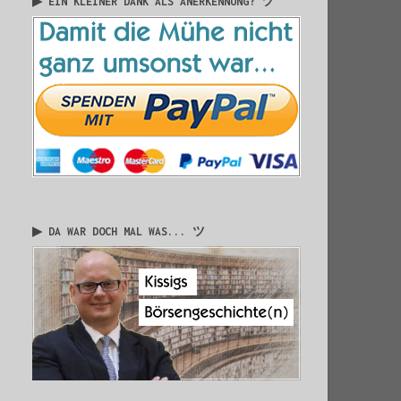
▶ EIN KLEINER DANK ALS ANERKENNUNG? ツ
▶ DA WAR DOCH MAL WAS... ツ