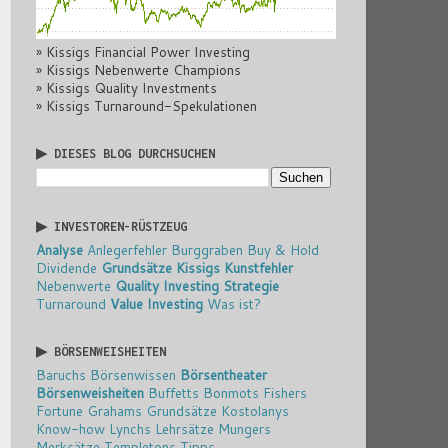
» Kissigs Financial Power Investing
» Kissigs Nebenwerte Champions
» Kissigs Quality Investments
» Kissigs Turnaround-Spekulationen
▶ DIESES BLOG DURCHSUCHEN
▶ INVESTOREN-RÜSTZEUG
Analyse
Anlegerfehler
Burggraben
Buy & Hold
Dividende
Grundsätze
Kissigs Kunstfehler
Nebenwerte
Quality Investing
Strategie
Turnaround
Value Investing
Was ist?
▶ BÖRSENWEISHEITEN
Baruchs Börsenwissen
Börsentheater
Börsenweisheiten
Buffetts Bonmots
Fishers
Fortune
Grahams Grundsätze
Kostolanys
Know-how
Lynchs Lehrsätze
Mungers
Merksätze
Templetons Tipps