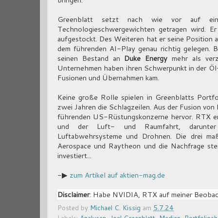
Greenblatt setzt nach wie vor auf ei
Technologieschwergewichten getragen wird. E
aufgestockt. Des Weiteren hat er seine Position 
dem führenden AI-Play genau richtig gelegen. B
seinen Bestand an
Duke Energy
mehr als ver
Unternehmen haben ihren Schwerpunkt in der Öl-
Fusionen und Übernahmen kam.
Keine große Rolle spielen in Greenblatts Portfo
zwei Jahren die Schlagzeilen. Aus der Fusion von
führenden US-Rüstungskonzerne hervor. RTX ent
und der Luft- und Raumfahrt, darunter F
Luftabwehrsysteme und Drohnen. Die drei maß
Aerospace und Raytheon und die Nachfrage steig
investiert...
-▶
zum Artikel auf aktien-mag.de
Disclaimer
: Habe NVIDIA, RTX auf meiner Beobach
Posted by
Michael C. Kissig
am
5.7.24
Labels:
Analysen
,
Joel Greenblatt
,
Medien
,
Portfolioc