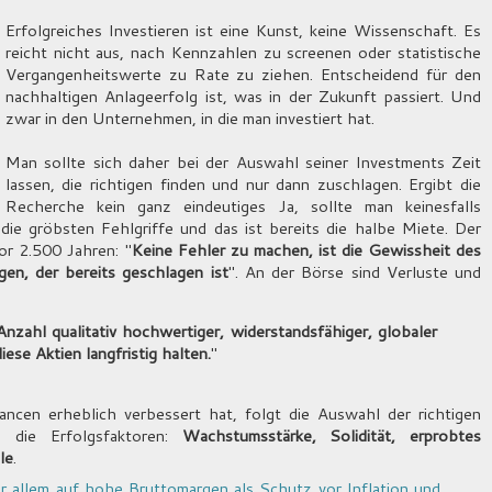
Erfolgreiches Investieren ist eine Kunst, keine Wissenschaft. Es
reicht nicht aus, nach Kennzahlen zu screenen oder statistische
Vergangenheitswerte zu Rate zu ziehen. Entscheidend für den
nachhaltigen Anlageerfolg ist, was in der Zukunft passiert. Und
zwar in den Unternehmen, in die man investiert hat.
Man sollte sich daher bei der Auswahl seiner Investments Zeit
lassen, die richtigen finden und nur dann zuschlagen. Ergibt die
Recherche kein ganz eindeutiges Ja, sollte man keinesfalls
ie gröbsten Fehlgriffe und das ist bereits die halbe Miete. Der
or 2.500 Jahren: "
Keine Fehler zu machen, ist die Gewissheit des
en, der bereits geschlagen ist
". An der Börse sind Verluste und
Anzahl qualitativ hochwertiger, widerstandsfähiger, globaler
e Aktien langfristig halten.
"
ncen erheblich verbessert hat, folgt die Auswahl der richtigen
 die Erfolgsfaktoren:
Wachstumsstärke, Solidität, erprobtes
le
.
r allem auf hohe Bruttomargen als Schutz vor Inflation und