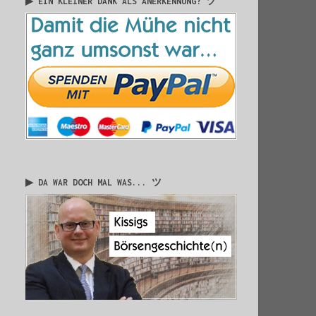
▶ EIN KLEINER DANK ALS ANERKENNUNG? ツ
▶ DA WAR DOCH MAL WAS... ツ