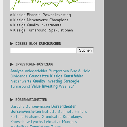
» Kissigs Financial Power Investing
» Kissigs Nebenwerte Champions
» Kissigs Quality Investments
» Kissigs Turnaround-Spekulationen
▶ DIESES BLOG DURCHSUCHEN
▶ INVESTOREN-RÜSTZEUG
Analyse
Anlegerfehler
Burggraben
Buy & Hold
Dividende
Grundsätze
Kissigs Kunstfehler
Nebenwerte
Quality Investing
Strategie
Turnaround
Value Investing
Was ist?
▶ BÖRSENWEISHEITEN
Baruchs Börsenwissen
Börsentheater
Börsenweisheiten
Buffetts Bonmots
Fishers
Fortune
Grahams Grundsätze
Kostolanys
Know-how
Lynchs Lehrsätze
Mungers
Merksätze
Templetons Tipps