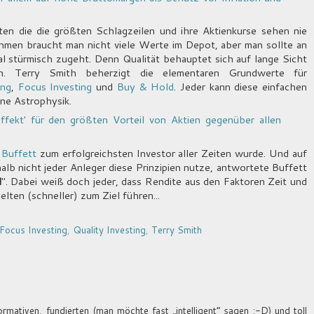
en die die größten Schlagzeilen und ihre Aktienkurse sehen nie
ehmen braucht man nicht viele Werte im Depot, aber man sollte an
l stürmisch zugeht. Denn Qualität behauptet sich auf lange Sicht
n. Terry Smith beherzigt die elementaren Grundwerte für
ing
,
Focus Investing
und
Buy & Hold
. Jeder kann diese einfachen
ine Astrophysik.
effekt' für den größten Vorteil von Aktien gegenüber allen
 Buffett
zum erfolgreichsten Investor aller Zeiten wurde. Und auf
alb nicht jeder Anleger diese Prinzipien nutze, antwortete Buffett
l
". Dabei weiß doch jeder, dass Rendite aus den Faktoren Zeit und
lten (schneller) zum Ziel führen...
Focus Investing
,
Quality Investing
,
Terry Smith
ormativen, fundierten (man möchte fast „intelligent“ sagen :-D) und toll