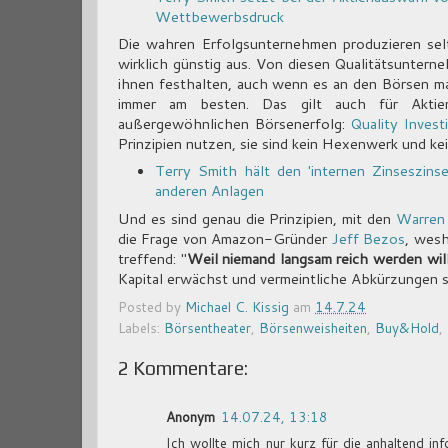
Wettbewerbsdruck
Die wahren Erfolgsunternehmen produzieren selt
wirklich günstig aus. Von diesen Qualitätsuntern
ihnen festhalten, auch wenn es an den Börsen ma
immer am besten. Das gilt auch für Aktie
außergewöhnlichen Börsenerfolg:
Quality Invest
Prinzipien nutzen, sie sind kein Hexenwerk und ke
Terry Smith hält den 'internen Zinseszins
anderen Anlagen
Und es sind genau die Prinzipien, mit den
Warren
die Frage von Amazon-Gründer
Jeff Bezos
, wesh
treffend: "
Weil niemand langsam reich werden wil
Kapital erwächst und vermeintliche Abkürzungen se
Posted by
Michael C. Kissig
am
14.7.24
Labels:
Börsentheater
,
Börsenweisheiten
,
Buy&Hold
,
2 Kommentare:
Anonym
14.07.24, 13:18
Ich wollte mich nur kurz für die anhaltend inf