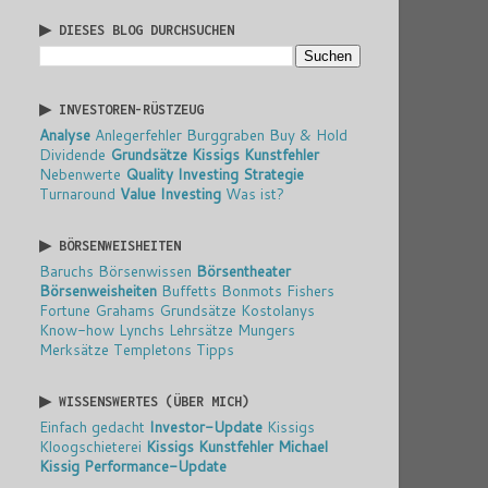
▶ DIESES BLOG DURCHSUCHEN
▶ INVESTOREN-RÜSTZEUG
Analyse
Anlegerfehler
Burggraben
Buy & Hold
Dividende
Grundsätze
Kissigs Kunstfehler
Nebenwerte
Quality Investing
Strategie
Turnaround
Value Investing
Was ist?
▶ BÖRSENWEISHEITEN
Baruchs Börsenwissen
Börsentheater
Börsenweisheiten
Buffetts Bonmots
Fishers
Fortune
Grahams Grundsätze
Kostolanys
Know-how
Lynchs Lehrsätze
Mungers
Merksätze
Templetons Tipps
▶ WISSENSWERTES (ÜBER MICH)
Einfach gedacht
Investor-Update
Kissigs
Kloogschieterei
Kissigs Kunstfehler
Michael
Kissig
Performance-Update