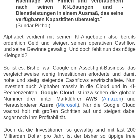
Nachfrage von Firmen und Verbrauchern
nach seinen KI-Lösungen und -
Dienstleistungen in einem Ausmaß, das seine
verfügbaren Kapazitäten übersteigt.
"
(Sundar Pichai)
Alphabet verdient mit seinen KI-Angeboten also bereits
ordentlich Geld und steigert seinen operativen Cashflow
und seine Gewinne gewaltig. Und doch fehlt nun das nötige
Kleingeld?
So ist es. Bisher war Google ein Asset-light-Business, das
vergleichsweise wenig Investitionen erforderte und damit
hohe und stetig steigende Cashflows erwirtschaftete. Nun
investiert auch Alphabet massiv in die Cloud und in KI-
Rechenzentren.
Google Cloud
ist inzwischen die globale
Nummer drei hinter Marktführer
AWS
(
Amazon
) und
Herausforderer
Azure
(
Microsoft
). Nur die Google Cloud
wächst holt mit großen Schritten auf und steigert dabei
sogar noch ihre Profitabilität.
Doch da die Investitionen so gewaltig sind mit fast 200
Milliarden Dollar pro Jahr, ist der bisher so üppige freie