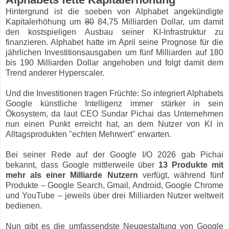
Hintergrund ist die soeben von Alphabet angekündigte
Kapitalerhöhung um
80
84,75 Milliarden Dollar, um damit
den kostspieligen Ausbau seiner KI-Infrastruktur zu
finanzieren. Alphabet hatte im April seine Prognose für die
jährlichen Investitionsausgaben um fünf Milliarden auf 180
bis 190 Milliarden Dollar angehoben und folgt damit dem
Trend anderer Hyperscaler.
Und die Investitionen tragen Früchte: So integriert Alphabets
Google künstliche Intelligenz immer stärker in sein
Ökosystem, da laut CEO Sundar Pichai das Unternehmen
nun einen Punkt erreicht hat, an dem Nutzer von KI in
Alltagsprodukten "echten Mehrwert" erwarten.
Bei seiner Rede auf der Google I/O 2026 gab Pichai
bekannt, dass Google mittlerweile über
13 Produkte mit
mehr als einer Milliarde Nutzern
verfügt, während fünf
Produkte – Google Search, Gmail, Android, Google Chrome
und YouTube – jeweils über drei Milliarden Nutzer weltweit
bedienen.
Nun gibt es die umfassendste Neugestaltung von Google