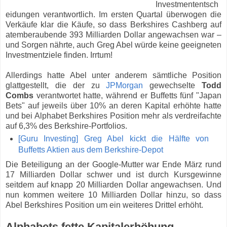
Investmententsch
eidungen verantwortlich. Im ersten Quartal überwogen die
Verkäufe klar die Käufe, so dass Berkshires Cashberg auf
atemberaubende 393 Milliarden Dollar angewachsen war –
und Sorgen nährte, auch Greg Abel würde keine geeigneten
Investmentziele finden. Irrtum!
Allerdings hatte Abel unter anderem sämtliche Position
glattgestellt, die der zu
JPMorgan
gewechselte
Todd
Combs
verantwortet hatte, während er Buffetts fünf "Japan
Bets" auf jeweils über 10% an deren Kapital erhöhte hatte
und bei Alphabet Berkshires Position mehr als verdreifachte
auf 6,3% des Berkshire-Portfolios.
[Guru Investing] Greg Abel kickt die Hälfte von
Buffetts Aktien aus dem Berkshire-Depot
Die Beteiligung an der Google-Mutter war Ende März rund
17 Milliarden Dollar schwer und ist durch Kursgewinne
seitdem auf knapp 20 Milliarden Dollar angewachsen. Und
nun kommen weitere 10 Milliarden Dollar hinzu, so dass
Abel Berkshires Position um ein weiteres Drittel erhöht.
Alphabets fette Kapitalerhöhung