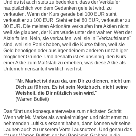
Und es ist auch stets zu bedenken, dass der Verkäufer
hauptsächlich von dem Gedanken geleitet wird, zu
verkaufen. Wenn der Kurs gerade bei 100 EUR steht,
verkauft er zu 100 EUR. Steht er bei 80 EUR, verkauft er zu
80 EUR. Die meisten Aktionäre verkaufen ihre Aktien nicht
weil sie glauben, der Kurs würde unter den wahren Wert der
Aktie fallen. Nein, sie verkaufen, weil sie in "Verkaufslaune"
sind, weil sie Panik haben, weil die Kurse fallen, weil sie
Geld benötigen oder aus irgendeinem anderen unzähliger
möglicher Gründe. Und deshalb ist es unsinnig, den Kurs
einer Aktie zum Maßstab zu erheben, was diese Aktie als
Unternehmensanteil wirklich wert ist.
"
Mr. Market ist dazu da, um Dir zu dienen, nicht um
Dich zu führen. Es ist sein Notizbuch, nicht seine
Weisheit, die Dir nützlich sein wird.
"
(Warren Buffett)
Das führt uns konsequenterweise zum nächsten Schritt:
Wenn wir Mr. Market als wankelmütigen und nicht ernst zu
nehmenden Luftikus erkannt haben, dann können wir seine
Launen auch zu unserem Vorteil ausnutzen. Und genau das
rät uns Warren Buffett, der bei Benjamin Graham in die