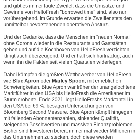
und gibt es immer laute Zweifel, dass die Umsätze und
Gewinne von HelloFresh "borrowed time" sind, also nur
vorübergehend. Im Grunde erwarten die Zweifler stets den
unmittelbar bevorstehenden operativen Absturz.
Und der Gedanke, dass die Menschen im "neuen Normal"
ohne Corona wieder in die Restaurants und Gaststätten
gehen und auf die Kochboxen von HelloFresh verzichten,
klingt auch überzeugend. Und er hält sich hartnäckig, auch
wenn ihn die Fakten seit vielen Quartalen widerlegen.
Dabei kämpfen die größten Wettbewerber von HelloFresh,
wie
Blue Apron
oder
Marley Spoon
, mit erheblichen
Schwierigkeiten. Blue Apron war früher der unangefochtene
Marktführer in den USA bis HelloFresh die Amerikaner im
Sturm eroberte. Ende 2021 liegt HelloFreshs Marktanteil in
den USA bei 69 %, besagen Untersuchungen von
Bloomberg Second Measure. Blue Apron kämpft hingegen
mit fallenden Abonnentenzahlen, sinkender Qualität,
steigenden Beschwerden und massiven Finanzproblemen.
Bisher sind Investoren bereit, immer mal wieder Millionen in
das Unternehmen zu stecken, doch diese werden