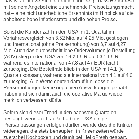
Das ist auf kurze Sicht erfreulich und zeigt, dass HelloFresh
mit seinem Angebot eine zunehmende Preissetzungsmacht
hat – eine nicht unerhebliche Erkenntnis im Hinblick auf die
anhaltend hohe Inflationsrate und die hohen Preise.
So ist die Kundenzahl in den USA im 1. Quartal im
Vorjahresvergleich von 3,52 Mio. auf 4,25 Mio. gestiegen
und international (ohne Preiserhöhung) von 3,7 auf 4,27
Mio. Auch das durchschnittliche Ordervolumen je Bestellung
(AOV) stieg in den USA von 59,2 EUR auf 63,1 EUR,
während es International von 47,8 auf 47 EUR leicht
zurückging. Die Bestellrate blieb in den USA mit 4,1 (je
Quartal) konstant, während sie International von 4,1 auf 4,0
zurückging. Alle Werte deuten darauf hin, dass die
Preiserhöhungen keine negativen Auswirkungen gehabt
haben und sich damit auch die operative Marge wieder
merklich verbessern dürfte.
Sofern sich dieser Trend in den nächsten Quartalen
bestätigt, wenn auch außerhalb der USA einige
Preisanpassungen erfolgen dürften, würde dies die Kritiker
widerlegen, die stets behaupten, in Krisenzeiten würde
zuerst bei Kochboxen und damit bei HelloFresh gespart.