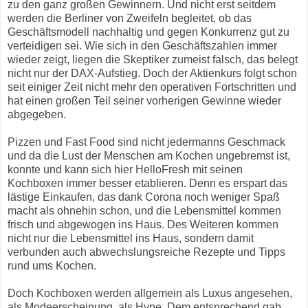
zu den ganz großen Gewinnern. Und nicht erst seitdem
werden die Berliner von Zweifeln begleitet, ob das
Geschäftsmodell nachhaltig und gegen Konkurrenz gut zu
verteidigen sei. Wie sich in den Geschäftszahlen immer
wieder zeigt, liegen die Skeptiker zumeist falsch, das belegt
nicht nur der DAX-Aufstieg. Doch der Aktienkurs folgt schon
seit einiger Zeit nicht mehr den operativen Fortschritten und
hat einen großen Teil seiner vorherigen Gewinne wieder
abgegeben.
Pizzen und Fast Food sind nicht jedermanns Geschmack
und da die Lust der Menschen am Kochen ungebremst ist,
konnte und kann sich hier HelloFresh mit seinen
Kochboxen immer besser etablieren. Denn es erspart das
lästige Einkaufen, das dank Corona noch weniger Spaß
macht als ohnehin schon, und die Lebensmittel kommen
frisch und abgewogen ins Haus. Des Weiteren kommen
nicht nur die Lebensmittel ins Haus, sondern damit
verbunden auch abwechslungsreiche Rezepte und Tipps
rund ums Kochen.
Doch Kochboxen werden allgemein als Luxus angesehen,
als Modeerscheinung, als Hype. Dem entsprechend gab