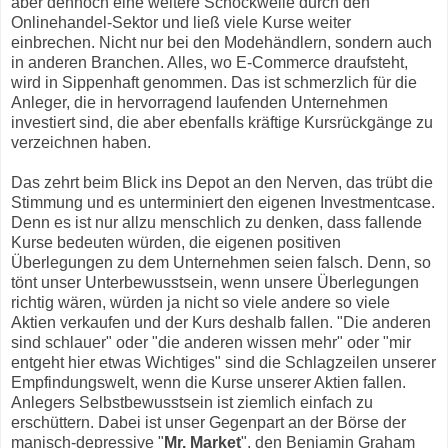
aber dennoch eine weitere Schockwelle durch den
Onlinehandel-Sektor und ließ viele Kurse weiter
einbrechen. Nicht nur bei den Modehändlern, sondern auch
in anderen Branchen. Alles, wo E-Commerce draufsteht,
wird in Sippenhaft genommen. Das ist schmerzlich für die
Anleger, die in hervorragend laufenden Unternehmen
investiert sind, die aber ebenfalls kräftige Kursrückgänge zu
verzeichnen haben.
Das zehrt beim Blick ins Depot an den Nerven, das trübt die
Stimmung und es unterminiert den eigenen Investmentcase.
Denn es ist nur allzu menschlich zu denken, dass fallende
Kurse bedeuten würden, die eigenen positiven
Überlegungen zu dem Unternehmen seien falsch. Denn, so
tönt unser Unterbewusstsein, wenn unsere Überlegungen
richtig wären, würden ja nicht so viele andere so viele
Aktien verkaufen und der Kurs deshalb fallen. "Die anderen
sind schlauer" oder "die anderen wissen mehr" oder "mir
entgeht hier etwas Wichtiges" sind die Schlagzeilen unserer
Empfindungswelt, wenn die Kurse unserer Aktien fallen.
Anlegers Selbstbewusstsein ist ziemlich einfach zu
erschüttern. Dabei ist unser Gegenpart an der Börse der
manisch-depressive "
Mr. Market
", den Benjamin Graham