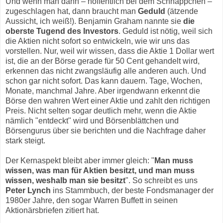
Und wenn man dann – hoffentlich bei dem Schnäppchen –
zugeschlagen hat, dann braucht man
Geduld
(ätzende
Aussicht, ich weiß!). Benjamin Graham nannte sie
die
oberste Tugend des Investors
. Geduld ist nötig, weil sich
die Aktien nicht sofort so entwickeln, wie wir uns das
vorstellen. Nur, weil wir wissen, dass die Aktie 1 Dollar wert
ist, die an der Börse gerade für 50 Cent gehandelt wird,
erkennen das nicht zwangsläufig alle anderen auch. Und
schon gar nicht sofort. Das kann dauern. Tage, Wochen,
Monate, manchmal Jahre. Aber irgendwann erkennt die
Börse den wahren Wert einer Aktie und zahlt den richtigen
Preis. Nicht selten sogar deutlich mehr, wenn die Aktie
nämlich "entdeckt" wird und Börsenblättchen und
Börsengurus über sie berichten und die Nachfrage daher
stark steigt.
Der Kernaspekt bleibt aber immer gleich: "
Man muss
wissen, was man für Aktien besitzt, und man muss
wissen, weshalb man sie besitzt
". So schreibt es uns
Peter Lynch
ins Stammbuch, der beste Fondsmanager der
1980er Jahre, den sogar Warren Buffett in seinen
Aktionärsbriefen zitiert hat.