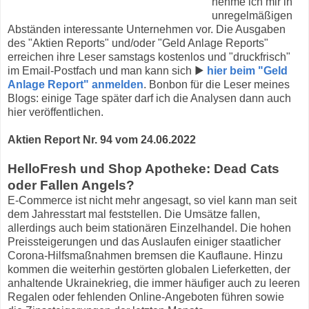
nehme ich mir in
unregelmäßigen
Abständen interessante Unternehmen vor. Die Ausgaben
des "Aktien Reports" und/oder "Geld Anlage Reports"
erreichen ihre Leser samstags kostenlos und "druckfrisch"
im Email-Postfach und man kann sich ▶
hier beim "Geld
Anlage Report" anmelden
. Bonbon für die Leser meines
Blogs: einige Tage später darf ich die Analysen dann auch
hier veröffentlichen.
Aktien Report Nr. 94 vom 24.06.2022
HelloFresh und Shop Apotheke: Dead Cats
oder Fallen Angels?
E-Commerce ist nicht mehr angesagt, so viel kann man seit
dem Jahresstart mal feststellen. Die Umsätze fallen,
allerdings auch beim stationären Einzelhandel. Die hohen
Preissteigerungen und das Auslaufen einiger staatlicher
Corona-Hilfsmaßnahmen bremsen die Kauflaune. Hinzu
kommen die weiterhin gestörten globalen Lieferketten, der
anhaltende Ukrainekrieg, die immer häufiger auch zu leeren
Regalen oder fehlenden Online-Angeboten führen sowie