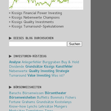
» Kissigs Financial Power Investing
» Kissigs Nebenwerte Champions
» Kissigs Quality Investments
» Kissigs Turnaround-Spekulationen
▶ DIESES BLOG DURCHSUCHEN
▶ INVESTOREN-RÜSTZEUG
Analyse
Anlegerfehler
Burggraben
Buy & Hold
Dividende
Grundsätze
Kissigs Kunstfehler
Nebenwerte
Quality Investing
Strategie
Turnaround
Value Investing
Was ist?
▶ BÖRSENWEISHEITEN
Baruchs Börsenwissen
Börsentheater
Börsenweisheiten
Buffetts Bonmots
Fishers
Fortune
Grahams Grundsätze
Kostolanys
Know-how
Lynchs Lehrsätze
Mungers
Merksätze
Templetons Tipps