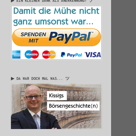
▶ EIN KLEINER DANK ALS ANERKENNUNG? ツ
▶ DA WAR DOCH MAL WAS... ツ