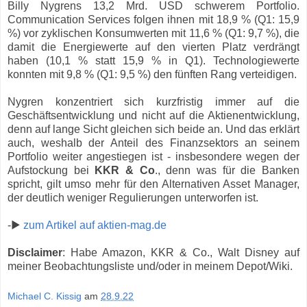
Billy Nygrens 13,2 Mrd. USD schwerem Portfolio.
Communication Services folgen ihnen mit 18,9 % (Q1: 15,9
%) vor zyklischen Konsumwerten mit 11,6 % (Q1: 9,7 %), die
damit die Energiewerte auf den vierten Platz verdrängt
haben (10,1 % statt 15,9 % in Q1). Technologiewerte
konnten mit 9,8 % (Q1: 9,5 %) den fünften Rang verteidigen.
Nygren konzentriert sich kurzfristig immer auf die
Geschäftsentwicklung und nicht auf die Aktienentwicklung,
denn auf lange Sicht gleichen sich beide an. Und das erklärt
auch, weshalb der Anteil des Finanzsektors an seinem
Portfolio weiter angestiegen ist - insbesondere wegen der
Aufstockung bei
KKR & Co
., denn was für die Banken
spricht, gilt umso mehr für den Alternativen Asset Manager,
der deutlich weniger Regulierungen unterworfen ist.
-▶
zum Artikel auf aktien-mag.de
Disclaimer
: Habe Amazon, KKR & Co., Walt Disney auf
meiner Beobachtungsliste und/oder in meinem Depot/Wiki.
Michael C. Kissig
am
28.9.22