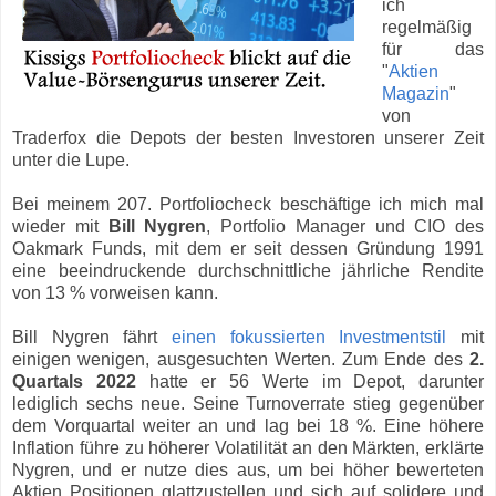
ich
regelmäßig
für das
"
Aktien
Magazin
"
von
Traderfox die Depots der besten Investoren unserer Zeit
unter die Lupe.
Bei meinem 207. Portfoliocheck beschäftige ich mich mal
wieder mit
Bill Nygren
, Portfolio Manager und CIO des
Oakmark Funds, mit dem er seit dessen Gründung 1991
eine beeindruckende durchschnittliche jährliche Rendite
von 13 % vorweisen kann.
Bill Nygren fährt
einen fokussierten Investmentstil
mit
einigen wenigen, ausgesuchten Werten. Zum Ende des
2.
Quartals 2022
hatte er 56 Werte im Depot, darunter
lediglich sechs neue. Seine Turnoverrate stieg gegenüber
dem Vorquartal weiter an und lag bei 18 %. Eine höhere
Inflation führe zu höherer Volatilität an den Märkten, erklärte
Nygren, und er nutze dies aus, um bei höher bewerteten
Aktien Positionen glattzustellen und sich auf solidere und