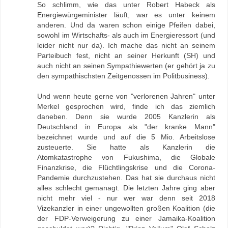
So schlimm, wie das unter Robert Habeck als
Energiewürgeminister läuft, war es unter keinem
anderen. Und da waren schon einige Pfeifen dabei,
sowohl im Wirtschafts- als auch im Energieressort (und
leider nicht nur da). Ich mache das nicht an seinem
Parteibuch fest, nicht an seiner Herkunft (SH) und
auch nicht an seinen Sympathiewerten (er gehört ja zu
den sympathischsten Zeitgenossen im Politbusiness).
Und wenn heute gerne von "verlorenen Jahren" unter
Merkel gesprochen wird, finde ich das ziemlich
daneben. Denn sie wurde 2005 Kanzlerin als
Deutschland in Europa als "der kranke Mann"
bezeichnet wurde und auf die 5 Mio. Arbeitslose
zusteuerte. Sie hatte als Kanzlerin die
Atomkatastrophe von Fukushima, die Globale
Finanzkrise, die Flüchtlingskrise und die Corona-
Pandemie durchzustehen. Das hat sie durchaus nicht
alles schlecht gemanagt. Die letzten Jahre ging aber
nicht mehr viel - nur wer war denn seit 2018
Vizekanzler in einer ungewollten großen Koalition (die
der FDP-Verweigerung zu einer Jamaika-Koalition