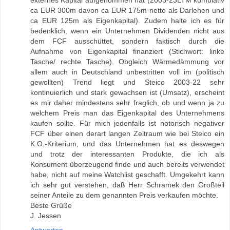
ca EUR 300m davon ca EUR 175m netto als Darlehen und
ca EUR 125m als Eigenkapital). Zudem halte ich es für
bedenklich, wenn ein Unternehmen Dividenden nicht aus
dem FCF ausschüttet, sondern faktisch durch die
Aufnahme von Eigenkapital finanziert (Stichwort: linke
Tasche/ rechte Tasche). Obgleich Wärmedämmung vor
allem auch in Deutschland unbestritten voll im (politisch
gewollten) Trend liegt und Steico 2003-22 sehr
kontinuierlich und stark gewachsen ist (Umsatz), erscheint
es mir daher mindestens sehr fraglich, ob und wenn ja zu
welchem Preis man das Eigenkapital des Unternehmens
kaufen sollte. Für mich jedenfalls ist notorisch negativer
FCF über einen derart langen Zeitraum wie bei Steico ein
K.O.-Kriterium, und das Unternehmen hat es deswegen
und trotz der interessanten Produkte, die ich als
Konsument überzeugend finde und auch bereits verwendet
habe, nicht auf meine Watchlist geschafft. Umgekehrt kann
ich sehr gut verstehen, daß Herr Schramek den Großteil
seiner Anteile zu dem genannten Preis verkaufen möchte.
Beste Grüße
J. Jessen
Antworten