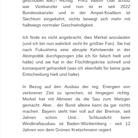
geschuldet war)? Richtig, "Prinz Valium" Olaf Scholz
war Vizekanzler und nun ist er seit 2022
Bundesskanzler und in der Ampel-Koalition ist
Siechtum eingekehrt, nichts bewegt sich mehr mit
halbwegs normaler Geschwindigkeit.
Ich finde es nicht angebracht, dies Merkel anzulasten
(und ich bin nun wahrlich nicht ihr größter Fan). Sie hat
nach Fukushima eine abrupte Kehrtwende in der
Atompolitik durchgezogen (die ich für falsch hielt und
halte) und sie hat in der Flüchtlingskrise schnell und
konsequent gehandelt (was ich ebenfalls für keine gute
Entscheidung hielt und halte).
In Bezug auf den Ausbau der reg. Energien von
verlorener Zeit zu sprechen, ist hingegen richtig.
Merkel hat mit Altmeier da die Sau zum Metzger
gemacht. Aber... der Bund alleine kann da gar nichts
machen. Bayern steht hier voll auf der Bremse, seit
Jahren schon. Und... Schlusslicht beim
Windkraftausbau ist Baden-Württemberg - seit 12
Jahren von dem Grünen Kretschmann regiert.