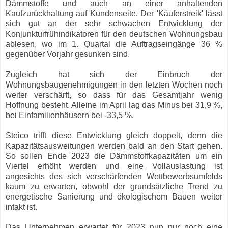
Dämmstoffe und auch an einer anhaltenden
Kaufzurückhaltung auf Kundenseite. Der 'Käuferstreik' lässt
sich gut an der sehr schwachen Entwicklung der
Konjunkturfrühindikatoren für den deutschen Wohnungsbau
ablesen, wo im 1. Quartal die Auftragseingänge 36 %
gegenüber Vorjahr gesunken sind.
Zugleich hat sich der Einbruch der
Wohnungsbaugenehmigungen in den letzten Wochen noch
weiter verschärft, so dass für das Gesamtjahr wenig
Hoffnung besteht. Alleine im April lag das Minus bei 31,9 %,
bei Einfamilienhäusern bei -33,5 %.
Steico trifft diese Entwicklung gleich doppelt, denn die
Kapazitätsausweitungen werden bald an den Start gehen.
So sollen Ende 2023 die Dämmstoffkapazitäten um ein
Viertel erhöht werden und eine Vollauslastung ist
angesichts des sich verschärfenden Wettbewerbsumfelds
kaum zu erwarten, obwohl der grundsätzliche Trend zu
energetische Sanierung und ökologischem Bauen weiter
intakt ist.
Das Unternehmen erwartet für 2023 nun nur noch eine