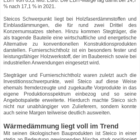
EBIT von 65,2 Mio. Euro. Die EBIT-Marge lag damit bei 14,7
% nach 17,1 % in 2021.
Steicos Schwerpunkt liegt bei Holzfaserdämmstoffen und
Einblasdämmungen, die für rund zwei Drittel des
Konzernumsatzes stehen. Hinzu kommen Stegträger, die
als tragende Bauteile eine wirtschaftliche und energetische
Alternative zu konventionellen Konstruktionsprodukten
darstellen. Furnierschichtholz ist ein besonders fester und
leistungsfähiger Holzwerkstoff, der im Baubereich sowie bei
industriellen Anwendungen eingesetzt wird.
Stegträger und Furnierschichtholz waren zuletzt auch die
Investitionsschwerpunkte, weil Steico auf diese Weise
ehemals fremderzeugte und zugekaufte Vorprodukte in das
eigene Produktionsspektrum einbezog und so seine
Angebotspalette erweiterte. Hierdurch machte Steico sich
nicht nur unabhängiger von Zulieferern, sondern konnte
auch seine Margen teilweise deutlich ausweiten.
Wärmedämmung liegt voll im Trend
Mit seinen ökologischen Bauprodukten ist Steico in einer
stetig an Bedeutung gewinnenden Nische stark positioniert