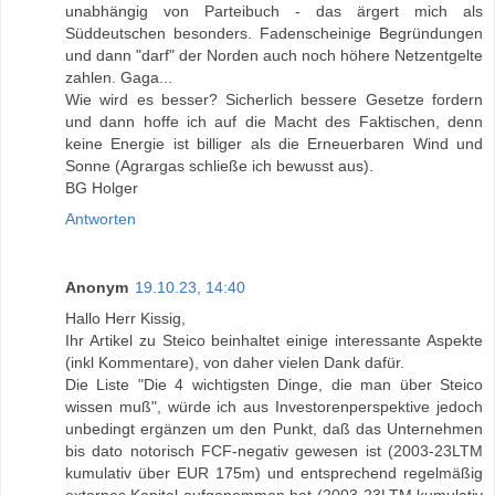
unabhängig von Parteibuch - das ärgert mich als
Süddeutschen besonders. Fadenscheinige Begründungen
und dann "darf" der Norden auch noch höhere Netzentgelte
zahlen. Gaga...
Wie wird es besser? Sicherlich bessere Gesetze fordern
und dann hoffe ich auf die Macht des Faktischen, denn
keine Energie ist billiger als die Erneuerbaren Wind und
Sonne (Agrargas schließe ich bewusst aus).
BG Holger
Antworten
Anonym
19.10.23, 14:40
Hallo Herr Kissig,
Ihr Artikel zu Steico beinhaltet einige interessante Aspekte
(inkl Kommentare), von daher vielen Dank dafür.
Die Liste "Die 4 wichtigsten Dinge, die man über Steico
wissen muß", würde ich aus Investorenperspektive jedoch
unbedingt ergänzen um den Punkt, daß das Unternehmen
bis dato notorisch FCF-negativ gewesen ist (2003-23LTM
kumulativ über EUR 175m) und entsprechend regelmäßig
externes Kapital aufgenommen hat (2003-23LTM kumulativ