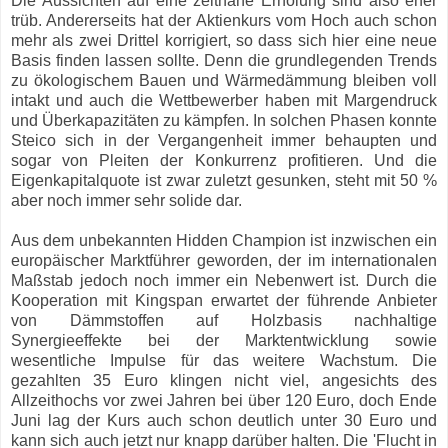
Die Aussichten auf eine zeitnahe Erholung sind also eher
trüb. Andererseits hat der Aktienkurs vom Hoch auch schon
mehr als zwei Drittel korrigiert, so dass sich hier eine neue
Basis finden lassen sollte. Denn die grundlegenden Trends
zu ökologischem Bauen und Wärmedämmung bleiben voll
intakt und auch die Wettbewerber haben mit Margendruck
und Überkapazitäten zu kämpfen. In solchen Phasen konnte
Steico sich in der Vergangenheit immer behaupten und
sogar von Pleiten der Konkurrenz profitieren. Und die
Eigenkapitalquote ist zwar zuletzt gesunken, steht mit 50 %
aber noch immer sehr solide dar.
Aus dem unbekannten Hidden Champion ist inzwischen ein
europäischer Marktführer geworden, der im internationalen
Maßstab jedoch noch immer ein Nebenwert ist. Durch die
Kooperation mit Kingspan erwartet der führende Anbieter
von Dämmstoffen auf Holzbasis nachhaltige
Synergieeffekte bei der Marktentwicklung sowie
wesentliche Impulse für das weitere Wachstum. Die
gezahlten 35 Euro klingen nicht viel, angesichts des
Allzeithochs vor zwei Jahren bei über 120 Euro, doch Ende
Juni lag der Kurs auch schon deutlich unter 30 Euro und
kann sich auch jetzt nur knapp darüber halten. Die 'Flucht in