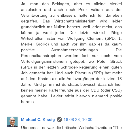
Ja, man das Beklagen, aber es alleine Merkel
anzulasten und auch noch Prinz Valium aus der
Verantwortung zu entlassen, halte ich für daneben
gegriffen. Das Wirtschaftsministerium wird leider
grundsätzlich mit Nullen besetzt, weil jeder meint, das
könne ja wohl jeder. Der letzte wirklich fähige
Wirtschaftsminister war Wolfgang Clement (SPD, 1.
Merkel GroKo) und auch vor ihm gab es da kaum
positive Ausnahmeerscheinungen. Die
Personalkatastrophen werden fast nur noch vom
Verteidigungsministerium getoppt, wo Peter Struck
(SPD) in der letzten Schröder-Regierung einen guten
Job gemacht hat. Und auch Pistorius (SPD) hat mehr
auf dem Kasten als alle Amtsvorgänger der letzten 18
Jahre. Und ja, mir ist durchaus bewusst, dass ich hier
keinen meiner Parteifreunde aus der CDU (oder CSU)
genannt habe. Leider sticht hiervon niemand positiv
heraus.
Michael C. Kissig
18.08.23, 10:00
Übrigens... es war die britische Wirtschaftszeitung "The