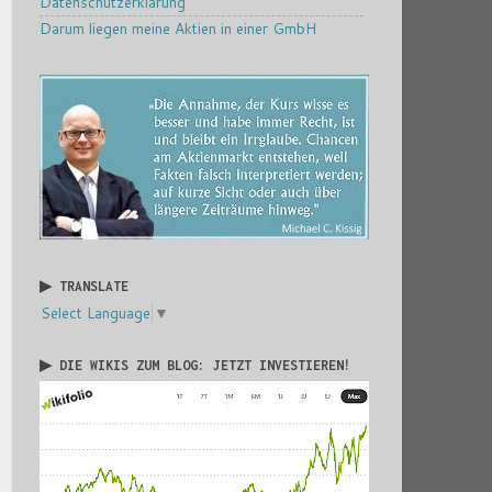
Datenschutzerklärung
Darum liegen meine Aktien in einer GmbH
▶ TRANSLATE
Select Language
▼
▶ DIE WIKIS ZUM BLOG: JETZT INVESTIEREN!