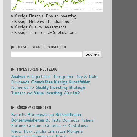
» Kissigs Financial Power Investing
» Kissigs Nebenwerte Champions
» Kissigs Quality Investments
» Kissigs Turnaround-Spekulationen
▶ DIESES BLOG DURCHSUCHEN
▶ INVESTOREN-RÜSTZEUG
Analyse
Anlegerfehler
Burggraben
Buy & Hold
Dividende
Grundsätze
Kissigs Kunstfehler
Nebenwerte
Quality Investing
Strategie
Turnaround
Value Investing
Was ist?
▶ BÖRSENWEISHEITEN
Baruchs Börsenwissen
Börsentheater
Börsenweisheiten
Buffetts Bonmots
Fishers
Fortune
Grahams Grundsätze
Kostolanys
Know-how
Lynchs Lehrsätze
Mungers
Merksätze
Templetons Tipps