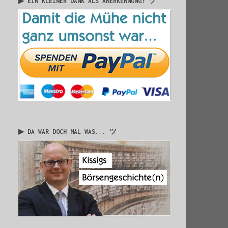
▶ EIN KLEINER DANK ALS ANERKENNUNG? ツ
▶ DA WAR DOCH MAL WAS... ツ