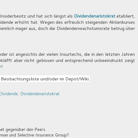
nsiderbesitz und hat sich längst als
Dividendenaristokrat
etabliert,
idende erhöht hat. Wegen des erfreulich steigenden Aktienkurses
s ziemlich mager aus, doch die Dividendenwachstumsrate betrug über
er ist angesichts der vielen Insurtechs, die in den letzten Jahren
kläfft aber nicht gebissen und entsprechend unbeeindruckt zeigt
r
!
 Beobachtungsliste und/oder im Depot/Wiki.
Dividende
,
Dividendenaristokrat
et gegenüber den Peers
nnan und Selective Insurance Group?