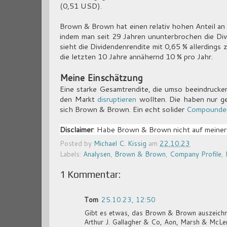
(0,51 USD).
Brown & Brown hat einen relativ hohen Anteil an I
indem man seit 29 Jahren ununterbrochen die Div
sieht die Dividendenrendite mit 0,65 % allerding
die letzten 10 Jahre annähernd 10 % pro Jahr.
Meine Einschätzung
Eine starke Gesamtrendite, die umso beeindruckend
den Markt
disruptieren
wollten. Die haben nur ge
sich Brown & Brown. Ein echt solider
Compounde
Disclaimer
: Habe Brown & Brown nicht auf meiner
Posted by
Michael C. Kissig
am
22.10.23
Labels:
Analysen
,
Brown & Brown
,
Company Profile
,
1 Kommentar:
Tom
25.10.23, 12:50
Gibt es etwas, das Brown & Brown auszeichn
Arthur J. Gallagher & Co, Aon, Marsh & McLe