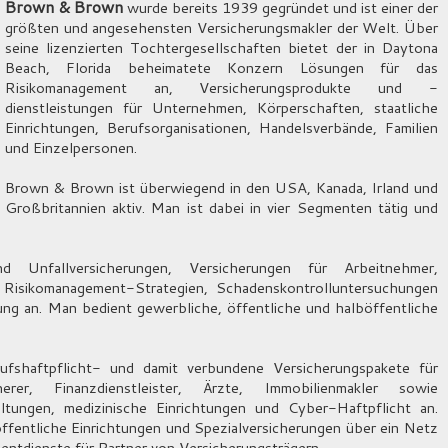
Brown & Brown
wurde bereits 1939 gegründet und ist einer der
größten und angesehensten Versicherungsmakler der Welt. Über
seine lizenzierten Tochtergesellschaften bietet der in Daytona
Beach, Florida beheimatete Konzern Lösungen für das
Risikomanagement an, Versicherungsprodukte und -
dienstleistungen für Unternehmen, Körperschaften, staatliche
Einrichtungen, Berufsorganisationen, Handelsverbände, Familien
und Einzelpersonen.
Brown & Brown ist überwiegend in den USA, Kanada, Irland und
Großbritannien aktiv. Man ist dabei in vier Segmenten tätig und
Unfallversicherungen, Versicherungen für Arbeitnehmer,
, Risikomanagement-Strategien, Schadenskontrolluntersuchungen
ng an. Man bedient gewerbliche, öffentliche und halböffentliche
fshaftpflicht- und damit verbundene Versicherungspakete für
erer, Finanzdienstleister, Ärzte, Immobilienmakler sowie
ltungen, medizinische Einrichtungen und Cyber-Haftpflicht an.
fentliche Einrichtungen und Spezialversicherungen über ein Netz
tdienste für Partner von Versicherungsträgern.