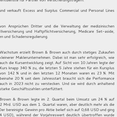
nd verkauft Excess and Surplus Commercial und Personal Lines
von Ansprüchen Dritter und die Verwaltung der medizinischen
lversicherung und Haftpflichtversicherung, Medicare Set-aside,
gen und Schadensregulierung.
Wachstum erzielt Brown & Brown auch durch stetiges Zukaufen
kleinerer Maklerunternehmen. Dabei ist man sehr erfolgreich, wie
auch die Kursentwicklung zeigt. Auf Sicht von 10 Jahren legte der
Kurs knapp 340 % zu, die letzten 5 Jahre stehen für ein Kursplus
von 142 % und in den letzten 12 Monaten waren es 23 %. Mit
beinahe 20 % seit dem Jahresstart braucht sich die Performance
auch in 2023 nicht zu verstecken. Und sie wird durch anhaltend
starke Geschäftszahlen unterfüttert.
Brown & Brown legte im 2. Quartal beim Umsatz um 24 % auf
2 Mrd. USD aus dem 1. Quartal waren, aber deutlich mehr als die
er bereinigte Gewinn pro Aktie belief sich auf 0,68 USD und ging
84 USD), während der Vorjahreswert deutlich übertroffen wurde