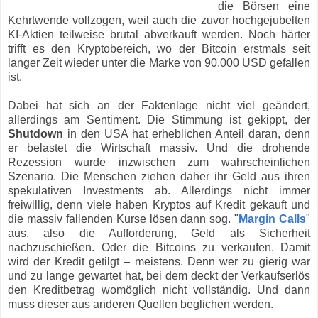
die Börsen eine
Kehrtwende vollzogen, weil auch die zuvor hochgejubelten
KI-Aktien teilweise brutal abverkauft werden. Noch härter
trifft es den Kryptobereich, wo der Bitcoin erstmals seit
langer Zeit wieder unter die Marke von 90.000 USD gefallen
ist.
Dabei hat sich an der Faktenlage nicht viel geändert,
allerdings am Sentiment. Die Stimmung ist gekippt, der
Shutdown
in den USA hat erheblichen Anteil daran, denn
er belastet die Wirtschaft massiv. Und die drohende
Rezession wurde inzwischen zum wahrscheinlichen
Szenario. Die Menschen ziehen daher ihr Geld aus ihren
spekulativen Investments ab. Allerdings nicht immer
freiwillig, denn viele haben Kryptos auf Kredit gekauft und
die massiv fallenden Kurse lösen dann sog. "
Margin Calls
"
aus, also die Aufforderung, Geld als Sicherheit
nachzuschießen. Oder die Bitcoins zu verkaufen. Damit
wird der Kredit getilgt – meistens. Denn wer zu gierig war
und zu lange gewartet hat, bei dem deckt der Verkaufserlös
den Kreditbetrag womöglich nicht vollständig. Und dann
muss dieser aus anderen Quellen beglichen werden.