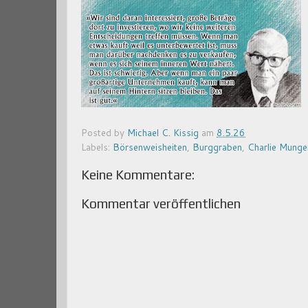
Posted by
Michael C. Kissig
am
8.5.26
Labels:
Börsenweisheiten
,
Burggraben
,
Charlie Munge
Keine Kommentare:
Kommentar veröffentlichen