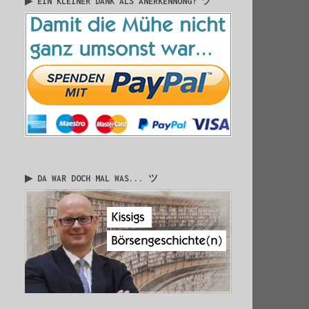
▶ EIN KLEINER DANK ALS ANERKENNUNG? ツ
▶ DA WAR DOCH MAL WAS... ツ