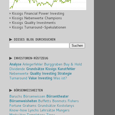
» Kissigs Financial Power Investing
» Kissigs Nebenwerte Champions
» Kissigs Quality Investments
» Kissigs Turnaround-Spekulationen
▶ DIESES BLOG DURCHSUCHEN
▶ INVESTOREN-RÜSTZEUG
Analyse
Anlegerfehler
Burggraben
Buy & Hold
Dividende
Grundsätze
Kissigs Kunstfehler
Nebenwerte
Quality Investing
Strategie
Turnaround
Value Investing
Was ist?
▶ BÖRSENWEISHEITEN
Baruchs Börsenwissen
Börsentheater
Börsenweisheiten
Buffetts Bonmots
Fishers
Fortune
Grahams Grundsätze
Kostolanys
Know-how
Lynchs Lehrsätze
Mungers
Merksätze
Templetons Tipps