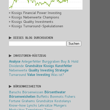
» Kissigs Financial Power Investing
» Kissigs Nebenwerte Champions
» Kissigs Quality Investments
» Kissigs Turnaround-Spekulationen
▶ DIESES BLOG DURCHSUCHEN
▶ INVESTOREN-RÜSTZEUG
Analyse
Anlegerfehler
Burggraben
Buy & Hold
Dividende
Grundsätze
Kissigs Kunstfehler
Nebenwerte
Quality Investing
Strategie
Turnaround
Value Investing
Was ist?
▶ BÖRSENWEISHEITEN
Baruchs Börsenwissen
Börsentheater
Börsenweisheiten
Buffetts Bonmots
Fishers
Fortune
Grahams Grundsätze
Kostolanys
Know-how
Lynchs Lehrsätze
Mungers
Merksätze
Templetons Tipps