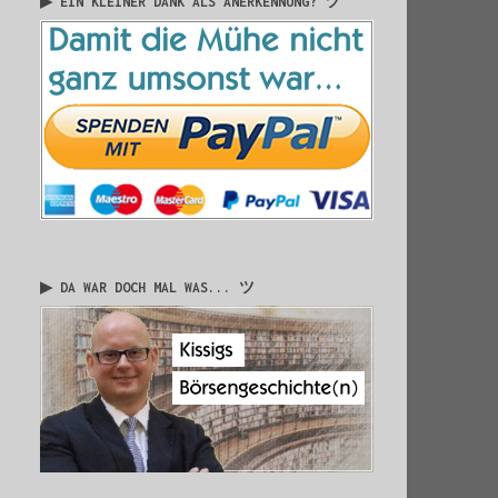
▶ EIN KLEINER DANK ALS ANERKENNUNG? ツ
▶ DA WAR DOCH MAL WAS... ツ