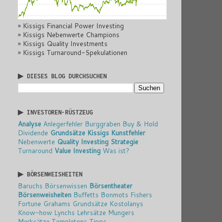
» Kissigs Financial Power Investing
» Kissigs Nebenwerte Champions
» Kissigs Quality Investments
» Kissigs Turnaround-Spekulationen
▶ DIESES BLOG DURCHSUCHEN
▶ INVESTOREN-RÜSTZEUG
Analyse
Anlegerfehler
Burggraben
Buy & Hold
Dividende
Grundsätze
Kissigs Kunstfehler
Nebenwerte
Quality Investing
Strategie
Turnaround
Value Investing
Was ist?
▶ BÖRSENWEISHEITEN
Baruchs Börsenwissen
Börsentheater
Börsenweisheiten
Buffetts Bonmots
Fishers
Fortune
Grahams Grundsätze
Kostolanys
Know-how
Lynchs Lehrsätze
Mungers
Merksätze
Templetons Tipps