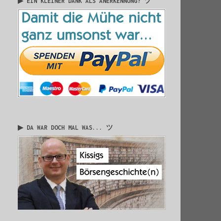
▶ EIN KLEINER DANK ALS ANERKENNUNG? ツ
▶ DA WAR DOCH MAL WAS... ツ