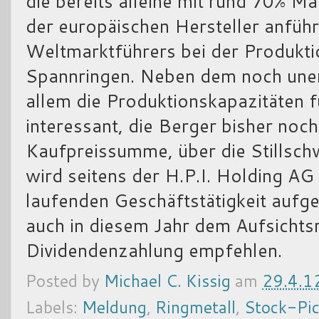
die bereits alleine mit rund 70% Mar
der europäischen Hersteller anführt
Weltmarktführers bei der Produkti
Spannringen. Neben dem noch uner
allem die Produktionskapazitäten f
interessant, die Berger bisher noch
Kaufpreissumme, über die Stillschw
wird seitens der H.P.I. Holding A
laufenden Geschäftstätigkeit aufg
auch in diesem Jahr dem Aufsichtsr
Dividendenzahlung empfehlen.
Posted by
Michael C. Kissig
am
29.4.1
Labels:
Meldung
,
Ringmetall
,
Stock-Pic