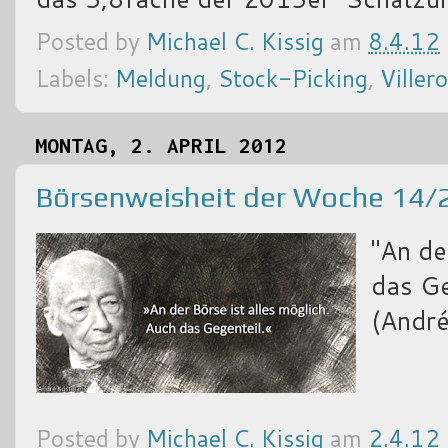
Posted by
Michael C. Kissig
am
8.4.12
Labels:
Meldung
,
Stock-Picking
,
Viller
MONTAG, 2. APRIL 2012
Börsenweisheit der Woche 14/
"An de
das Ge
(André
Posted by
Michael C. Kissig
am
2.4.12