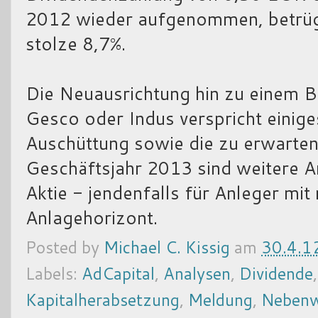
2012 wieder aufgenommen, betrüge
stolze 8,7%.
Die Neuausrichtung hin zu einem 
Gesco oder Indus verspricht einige
Auschüttung sowie die zu erwarte
Geschäftsjahr 2013 sind weitere A
Aktie - jendenfalls für Anleger mit
Anlagehorizont.
Posted by
Michael C. Kissig
am
30.4.1
Labels:
AdCapital
,
Analysen
,
Dividende
Kapitalherabsetzung
,
Meldung
,
Nebenw