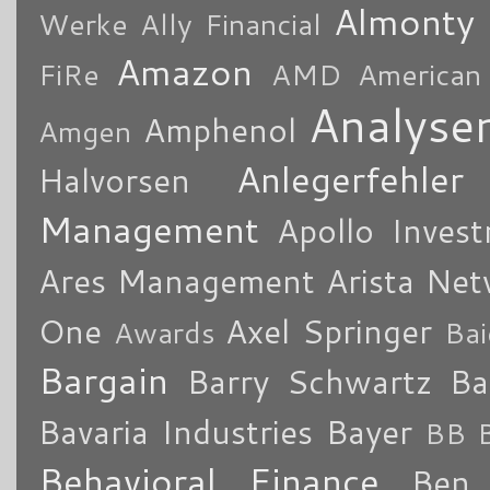
Almonty
Werke
Ally Financial
Amazon
FiRe
AMD
American
Analyse
Amphenol
Amgen
Anlegerfehler
Halvorsen
Management
Apollo Inves
Ares Management
Arista Ne
One
Axel Springer
Awards
Bai
Bargain
Barry Schwartz
Ba
Bavaria Industries
Bayer
BB B
Behavioral Finance
Ben 