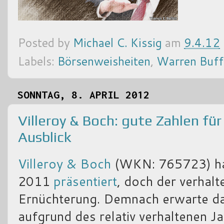
Posted by
Michael C. Kissig
am
9.4.12
Labels:
Börsenweisheiten
,
Warren Buff
SONNTAG, 8. APRIL 2012
Villeroy & Boch: gute Zahlen für
Ausblick
Villeroy & Boch
(WKN: 765723) hat
2011
präsentiert
, doch der verhalt
Ernüchterung. Demnach erwarte d
aufgrund des relativ verhaltenen 