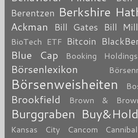
Berkshire Ha
Berentzen
Ackman
Bill Gates
Bill Mil
Bitcoin
BlackBe
BioTech ETF
Blue Cap
Booking Holdings
Börsenlexikon
Börsen
Börsenweisheiten
Bo
Brookfield
Brown & Brow
Burggraben
Buy&Hol
Kansas City
Cancom
Cannibal