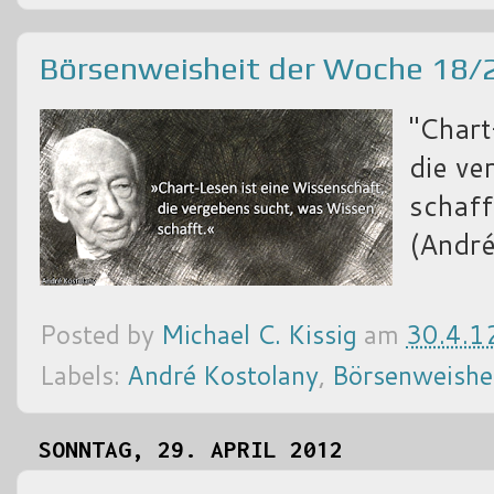
Börsenweisheit der Woche 18/
"Chart
die ve
schaff
(André
Posted by
Michael C. Kissig
am
30.4.1
Labels:
André Kostolany
,
Börsenweishe
SONNTAG, 29. APRIL 2012