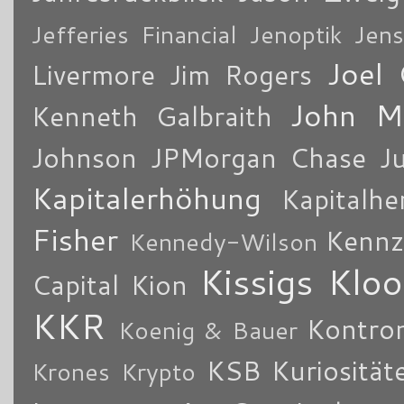
Jefferies Financial
Jenoptik
Jens
Joel 
Livermore
Jim Rogers
John M
Kenneth Galbraith
Johnson
JPMorgan Chase
J
Kapitalerhöhung
Kapitalhe
Fisher
Kennz
Kennedy-Wilson
Kissigs Kloo
Capital
Kion
KKR
Kontro
Koenig & Bauer
KSB
Kuriosität
Krones
Krypto