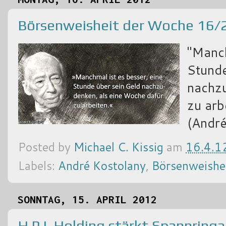
Börsenweisheit der Woche 16/
"Manch
Stunde
nachzu
zu arb
(André
Posted by
Michael C. Kissig
am
16.4.1
Labels:
André Kostolany
,
Börsenweishe
SONNTAG, 15. APRIL 2012
H.P.I. Holding stärkt Spannring