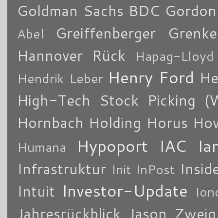
Goldman Sachs BDC
Gordon
Greiffenberger
Grenke
Abel
Hannover Rück
Hapag-Lloyd
Henry Ford
He
Hendrik Leber
High-Tech Stock Picking (
Hornbach Holding
Horus
How
Hypoport
IAC
Ia
Humana
Infrastruktur
Insid
Init
InPost
Investor-Update
Intuit
Ion
Jahresrückblick
Jason Zweig