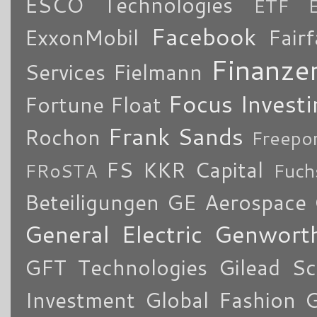
ESCO Technologies
ETF
Facebook
ExxonMobil
Fair
Finanze
Services
Fielmann
Focus Investi
Fortune
Float
Frank Sands
Rochon
Freepo
FS KKR Capital
FRoSTA
Fuch
Beteiligungen
GE Aerospace
General Electric
Genworth
GFT Technologies
Gilead Sc
Investment
Global Fashion 