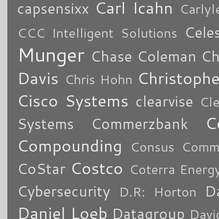
Carl Icahn
capsensixx
Carly
Cele
CCC Intelligent Solutions
Munger
Chase Coleman
Ch
Davis
Christoph
Chris Hohn
Cisco Systems
clearvise
Cl
C
Systems
Commerzbank
Compounding
Consus Comme
Costco
CoStar
Coterra Energ
Cybersecurity
Da
D.R: Horton
Daniel Loeb
Datagroup
Davi