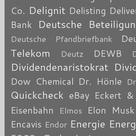
Delignit
Co.
Delisting
Delive
Deutsche Beteiligu
Bank
De
Deutsche Pfandbriefbank
Telekom
DEWB
Deutz
Dividendenaristokrat
Divi
Dow Chemical
Dr. Hönle
Dr
Quickcheck
eBay
Eckert & 
Eisenbahn
Elon Musk
Elmos
Energie
Energ
Encavis
Endor