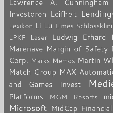
Lawrence A. Cunningham
Lending
Investoren
Leifheit
Li Lu
Lexikon
LImes Schlossklin
Ludwig Erhard
LPKF Laser
Marenave
Margin of Safety
Corp.
Martin W
Marks Memos
Match Group
MAX Automati
Medi
and Games Invest
Platforms
mi
MGM Resorts
Microsoft
MidCap Financial