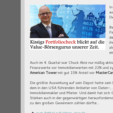
In
a
De
Be
Fi
de
ih
al
ei
Auch im 4. Quartal war Chuck Akre nur mäßig aktiv
Finanzwerte vor Immobilienwerten mit 22% und zy
American Tower
mit gut 15% Anteil vor
MasterCa
Die größte Auswirkung auf sein Depot hatte sein N
dem in den USA führenden Anbieter von Daten-, 
Immobilienmakler und Mieter. Und damit hat sich C
Stärken auch in der gegenwärtigen herausfordernd
zu den großen Gewinnern zählen dürfte...
-▶
zum Artikel auf aktien-mag.de