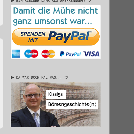
▶ EIN KLEINER DANK ALS ANERKENNUNG? ツ
▶ DA WAR DOCH MAL WAS... ツ