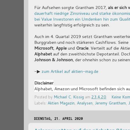
Für Aufsehen sorgte Grantham 2017,
als er sic
dauerhaft niedrige Zinsniveau und starke ökonom
bei Value Investoren ein Umdenken hin zum Qualit
weiterhin langfristig erfolgreich zu sein.
Auch im 4. Quartal 2019 setzt Grantham weiterh
Burggraben und noch stärkeren Cashflows. Seine
Microsoft
,
Apple
und
Oracle
. Verteilt auf die Ak
Alphabet
auf den zweithöchste Depotanteil. Doc
Johnson & Johnson
, der ohnehin schon zu seinen
-▶
zum Artikel auf aktien-mag.de
Disclaimer
Alphabet, Amazon und Microsoft befinden sich au
Posted by
Michael C. Kissig
am
23.4.20
Keine Kom
Labels:
Aktien Magazin
,
Analysen
,
Jeremy Grantham
,
DIENSTAG, 21. APRIL 2020