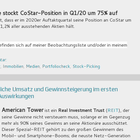
 stockt CoStar-Position in Q1/20 um 75% auf
t, dass er im 2020er Auftaktquartal seine Position an CoStar um
1,2% aller ausstehenden Aktien hält.
inden sich auf meiner Beobachtungsliste und/oder in meinem
tar:
r
,
Immobilien
,
Medien
,
Portfoliocheck
,
Stock-Picking
liche Umsatz und Gewinnsteigerung im ersten
-Auswirkungen
American Tower
ist ein
Real Investment Trust
(
REIT
), der
seine Gewinne nicht versteuern muss, solange er im Gegenzug
mehr als 90% seines Gewinns an seine Aktionäre ausschüttet.
Dieser Spezial-REIT gehört zu den großen Gewinnern des
Mobil- und Smartphone-Booms; die neuste Netz-Generation