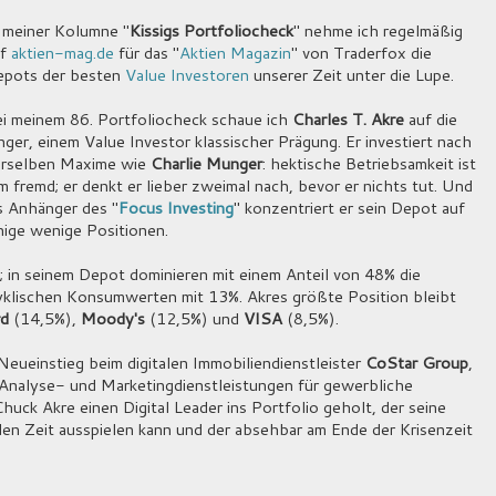
 meiner Kolumne "
Kissigs Portfoliocheck
" nehme ich regelmäßig
uf
aktien-mag.de
für das "
Aktien Magazin
" von Traderfox die
pots der besten
Value Investoren
unserer Zeit unter die Lupe.
i meinem 86. Portfoliocheck schaue ich
Charles T. Akre
auf die
nger, einem Value Investor klassischer Prägung. Er investiert nach
rselben Maxime wie
Charlie Munger
: hektische Betriebsamkeit ist
m fremd; er denkt er lieber zweimal nach, bevor er nichts tut. Und
s Anhänger des "
Focus Investing
" konzentriert er sein Depot auf
nige wenige Positionen.
; in seinem Depot dominieren mit einem Anteil von 48% die
klischen Konsumwerten mit 13%. Akres größte Position bleibt
rd
(14,5%),
Moody's
(12,5%) und
VISA
(8,5%).
eueinstieg beim digitalen Immobiliendienstleister
CoStar Group
,
Analyse- und Marketingdienstleistungen für gewerbliche
huck Akre einen Digital Leader ins Portfolio geholt, der seine
en Zeit ausspielen kann und der absehbar am Ende der Krisenzeit