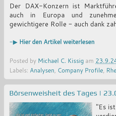
Der DAX-Konzern ist Marktführe
auch in Europa und zunehm
gewichtigere Rolle - auch dank za
-▶
Hier den Artikel weiterlesen
Posted by
Michael C. Kissig
am
23.9.2
Labels:
Analysen
,
Company Profile
,
Rhe
Börsenweisheit des Tages | 23
"Es is
verdie