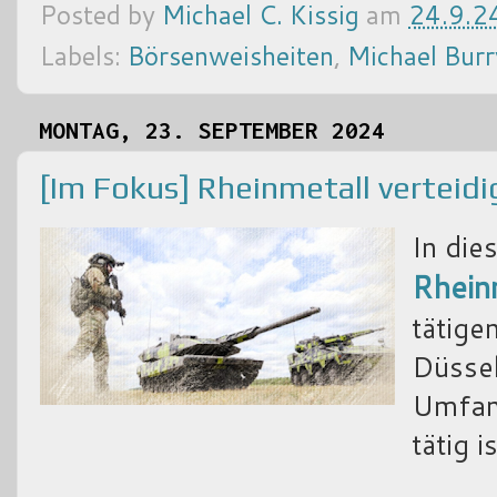
Posted by
Michael C. Kissig
am
24.9.2
Labels:
Börsenweisheiten
,
Michael Burr
MONTAG, 23. SEPTEMBER 2024
[Im Fokus] Rheinmetall verteid
In di
Rhein
tätige
Düssel
Umfang
tätig is