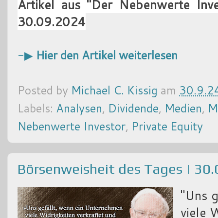
Artikel aus "Der Nebenwerte In
30.09.2024
-▶
Hier den Artikel weiterlesen
Posted by
Michael C. Kissig
am
30.9.2
Labels:
Analysen
,
Dividende
,
Medien
,
M
Nebenwerte Investor
,
Private Equity
Börsenweisheit des Tages | 30
"Uns g
viele 