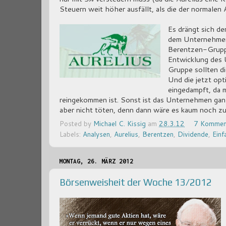
Steuern weit höher ausfällt, als die der normalen 
Es drängt sich de
dem Unternehmen 
Berentzen-Gruppe
Entwicklung des 
Gruppe sollten di
Und die jetzt opt
eingedampft, da 
reingekommen ist. Sonst ist das Unternehmen ganz
aber nicht töten, denn dann wäre es kaum noch zu
Posted by
Michael C. Kissig
am
28.3.12
7 Kommen
Labels:
Analysen
,
Aurelius
,
Berentzen
,
Dividende
,
Einf
MONTAG, 26. MÄRZ 2012
Börsenweisheit der Woche 13/2012