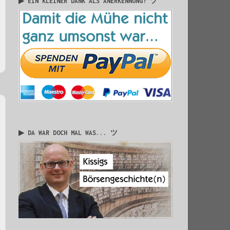
▶ EIN KLEINER DANK ALS ANERKENNUNG? ツ
▶ DA WAR DOCH MAL WAS... ツ