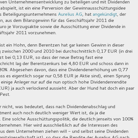
itiven Unternehmensentwicklung zu beteiligen und mit Dividenden
abspielt, ist ein eine Perversion der Gewinnausschüttungsidee
es Beteiligungsunternehmens
Aurelius AG
, hat
angekündigt
, der
, aus dem Bilanzgewinn für das Geschäftsjahr 2011 die
ro je Vorzugsaktie sowie die Ausschüttung einer Dividende in
äftsjahr 2011 vorzunehmen.
ist ein Hohn, denn Berentzen hat gar keinen Gewinn in dieser
g zwischen 2000 und 2010 bei durchschnittlich 0,17 EUR (in drei
tzt bei 0,13 EUR, so dass der neue Betrag fast eine
chricht lag der Berentzenkurs bei 4,80 EUR und schoss dann in
n 30%. Abgesehen davon, dass eine Dividendenerhöhung um 0,77
ss es eigentlich sogar nur 0,58 EUR je Aktie sind), einen Sprung
einige Anleger nur auf die nun optisch hohe Dividendenrendite
EUR) ja auch verlockend aussieht. Aber der Hund hat doch ein paar
Pest.
r nicht, was bedeutet, dass nach Dividendenabschlag und
ment auch noch deutlich weniger Wert ist, da ja die
ine solche Ausschüttungspolitik, die deutlich jenseits von 100%
ternehmen. Hier wird ausschließlich auf die Interessen des
aus dem Unternehmen ziehen will - und selbst seine Dividenden
apitalgesellschaft ist), so dass die Rendite der Aurelius AG nach