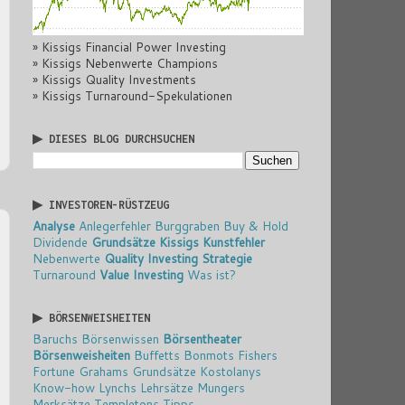
» Kissigs Financial Power Investing
» Kissigs Nebenwerte Champions
» Kissigs Quality Investments
» Kissigs Turnaround-Spekulationen
▶ DIESES BLOG DURCHSUCHEN
▶ INVESTOREN-RÜSTZEUG
Analyse
Anlegerfehler
Burggraben
Buy & Hold
Dividende
Grundsätze
Kissigs Kunstfehler
Nebenwerte
Quality Investing
Strategie
Turnaround
Value Investing
Was ist?
▶ BÖRSENWEISHEITEN
Baruchs Börsenwissen
Börsentheater
Börsenweisheiten
Buffetts Bonmots
Fishers
Fortune
Grahams Grundsätze
Kostolanys
Know-how
Lynchs Lehrsätze
Mungers
Merksätze
Templetons Tipps