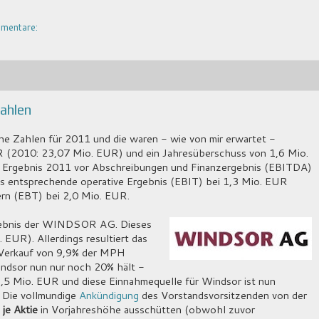
mentare:
ahlen
ne Zahlen für 2011 und die waren - wie von mir erwartet -
R (2010: 23,07 Mio. EUR) und ein Jahresüberschuss von 1,6 Mio.
ge Ergebnis 2011 vor Abschreibungen und Finanzergebnis (EBITDA)
as entsprechende operative Ergebnis (EBIT) bei 1,3 Mio. EUR
rn (EBT) bei 2,0 Mio. EUR.
gebnis der WINDSOR AG. Dieses
EUR). Allerdings resultiert das
 Verkauf von 9,9% der MPH
ndsor nun nur noch 20% hält -
1,5 Mio. EUR und diese Einnahmequelle für Windsor ist nun
 Die vollmundige
Ankündigung
des Vorstandsvorsitzenden von der
e
je Aktie
in Vorjahreshöhe ausschütten (obwohl zuvor