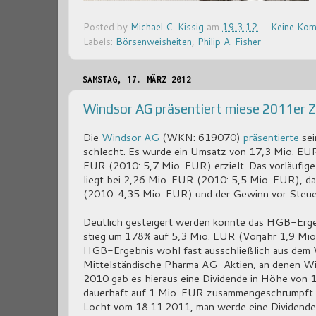
Posted by
Michael C. Kissig
am
19.3.12
Keine Kom
Labels:
Börsenweisheiten
,
Philip A. Fisher
SAMSTAG, 17. MÄRZ 2012
Windsor AG präsentiert miese 2011er Z
Die
Windsor AG
(WKN: 619070)
präsentierte
sei
schlecht. Es wurde ein Umsatz von 17,3 Mio. EU
EUR (2010: 5,7 Mio. EUR) erzielt. Das vorläufi
liegt bei 2,26 Mio. EUR (2010: 5,5 Mio. EUR), d
(2010: 4,35 Mio. EUR) und der Gewinn vor Steue
Deutlich gesteigert werden konnte das HGB-Er
stieg um 178% auf 5,3 Mio. EUR (Vorjahr 1,9 Mio. 
HGB-Ergebnis wohl fast ausschließlich aus dem
Mittelständische Pharma AG-Aktien, an denen Wi
2010 gab es hieraus eine Dividende in Höhe von 
dauerhaft auf 1 Mio. EUR zusammengeschrumpft.
Locht vom 18.11.2011, man werde eine Dividend