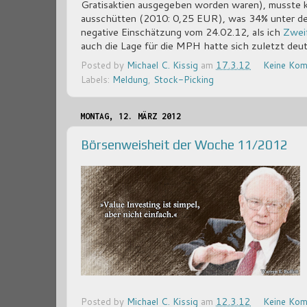
Gratisaktien ausgegeben worden waren), musste k
ausschütten (2010: 0,25 EUR), was 34% unter de
negative Einschätzung vom 24.02.12, als ich
Zweif
auch die Lage für die MPH hatte sich zuletzt deu
Posted by
Michael C. Kissig
am
17.3.12
Keine Kom
Labels:
Meldung
,
Stock-Picking
MONTAG, 12. MÄRZ 2012
Börsenweisheit der Woche 11/2012
Posted by
Michael C. Kissig
am
12.3.12
Keine Kom