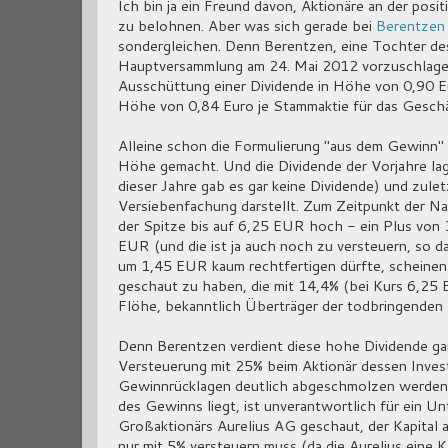
Ich bin ja ein Freund davon, Aktionäre an der pos
zu belohnen. Aber was sich gerade bei
Berentzen
sondergleichen. Denn Berentzen, eine Tochter d
Hauptversammlung am 24. Mai 2012 vorzuschlagen
Ausschüttung einer Dividende in Höhe von 0,90 Eu
Höhe von 0,84 Euro je Stammaktie für das Gesch
Alleine schon die Formulierung "aus dem Gewinn" 
Höhe gemacht. Und die Dividende der Vorjahre la
dieser Jahre gab es gar keine Dividende) und zule
Versiebenfachung darstellt. Zum Zeitpunkt der Na
der Spitze bis auf 6,25 EUR hoch - ein Plus vo
EUR (und die ist ja auch noch zu versteuern, so da
um 1,45 EUR kaum rechtfertigen dürfte, scheinen 
geschaut zu haben, die mit 14,4% (bei Kurs 6,25 
Flöhe, bekanntlich Überträger der todbringenden 
Denn Berentzen verdient diese hohe Dividende ga
Versteuerung mit 25% beim Aktionär dessen Invest
Gewinnrücklagen deutlich abgeschmolzen werden. E
des Gewinns liegt, ist unverantwortlich für ein Un
Großaktionärs Aurelius AG geschaut, der Kapital 
nur mit 5% versteuern muss (da die Aurelius eine K