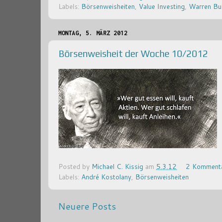
Labels:
Börsenweisheiten
,
Value Investing
,
Warren Buf
MONTAG, 5. MÄRZ 2012
Börsenweisheit der Woche 10/2012
Posted by
Michael C. Kissig
am
5.3.12
2 Komment
Labels:
André Kostolany
,
Börsenweisheiten
Neuere Posts