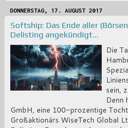
DONNERSTAG, 17. AUGUST 2017
Softship: Das Ende aller (Börs
Delisting angekündigt...
Die T
Hambur
Spezia
Linien
sein, 
Denn h
GmbH, eine 100-prozentige Tocht
Großaktionärs WiseTech Global Ltd