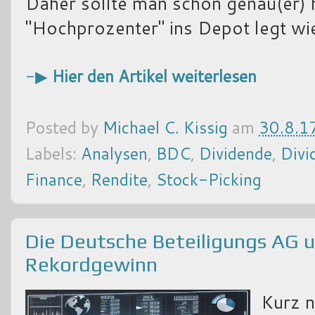
Daher sollte man schon genau(er) 
"Hochprozenter" ins Depot legt w
-▶
Hier den Artikel weiterlesen
Posted by
Michael C. Kissig
am
30.8.1
Labels:
Analysen
,
BDC
,
Dividende
,
Divi
Finance
,
Rendite
,
Stock-Picking
Die Deutsche Beteiligungs AG 
Rekordgewinn
Kurz 