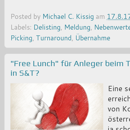
Posted by
Michael C. Kissig
am
17.8.1
Labels:
Delisting
,
Meldung
,
Nebenwert
Picking
,
Turnaround
,
Übernahme
"Free Lunch" für Anleger beim 
in S&T?
Eine s
erreic
von Ko
österr
ja sch