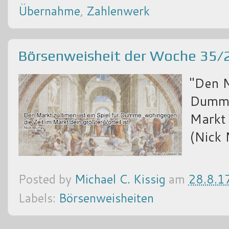
Übernahme
,
Zahlenwerk
Börsenweisheit der Woche 35/
"Den M
Dumme
Markt 
(Nick 
Posted by
Michael C. Kissig
am
28.8.1
Labels:
Börsenweisheiten