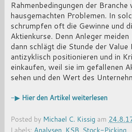
Rahmenbedingungen der Branche v
hausgemachten Problemen. In solc
schrumpfen oft die Gewinne und d
Aktienkurse. Denn Anleger meiden 
dann schlägt die Stunde der Value I
antizyklisch positionieren und in 
einkaufen, weil sie im gefallenen 
sehen und den Wert des Unternehme
-▶
Hier den Artikel weiterlesen
Posted by
Michael C. Kissig
am
24.8.1
Labels:
Analysen
,
KSB
,
Stock-Picking