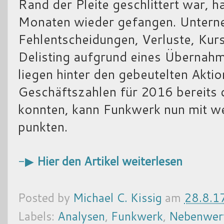
Rand der Pleite geschlittert war, h
Monaten wieder gefangen. Untern
Fehlentscheidungen, Verluste, Kur
Delisting aufgrund eines Übernah
liegen hinter den gebeutelten Akti
Geschäftszahlen für 2016 bereits 
konnten, kann Funkwerk nun mit we
punkten.
-▶
Hier den Artikel weiterlesen
Posted by
Michael C. Kissig
am
28.8.1
Labels:
Analysen
,
Funkwerk
,
Nebenwer