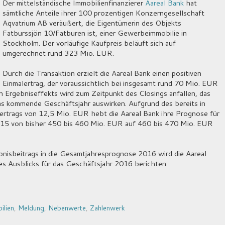
Der mittelständische Immobilienfinanzierer
Aareal Bank
hat
sämtliche Anteile ihrer 100 prozentigen Konzerngesellschaft
Aqvatrium AB veräußert, die Eigentümerin des Objekts
Fatburssjön 10/Fatburen ist, einer Gewerbeimmobilie in
Stockholm. Der vorläufige Kaufpreis beläuft sich auf
umgerechnet rund 323 Mio. EUR.
Durch die Transaktion erzielt die Aareal Bank einen positiven
Einmalertrag, der voraussichtlich bei insgesamt rund 70 Mio. EUR
en Ergebniseffekts wird zum Zeitpunkt des Closings anfallen, das
das kommende Geschäftsjahr auswirken. Aufgrund des bereits in
lertrags von 12,5 Mio. EUR hebt die Aareal Bank ihre Prognose für
015 von bisher 450 bis 460 Mio. EUR auf 460 bis 470 Mio. EUR
nisbeitrags in die Gesamtjahresprognose 2016 wird die Aareal
s Ausblicks für das Geschäftsjahr 2016 berichten.
ilien
,
Meldung
,
Nebenwerte
,
Zahlenwerk