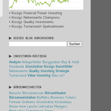
» Kissigs Financial Power Investing
» Kissigs Nebenwerte Champions
» Kissigs Quality Investments
» Kissigs Turnaround-Spekulationen
▶ DIESES BLOG DURCHSUCHEN
▶ INVESTOREN-RÜSTZEUG
Analyse
Anlegerfehler
Burggraben
Buy & Hold
Dividende
Grundsätze
Kissigs Kunstfehler
Nebenwerte
Quality Investing
Strategie
Turnaround
Value Investing
Was ist?
▶ BÖRSENWEISHEITEN
Baruchs Börsenwissen
Börsentheater
Börsenweisheiten
Buffetts Bonmots
Fishers
Fortune
Grahams Grundsätze
Kostolanys
Know-how
Lynchs Lehrsätze
Mungers
Merksätze
Templetons Tipps