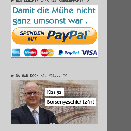
▶ EIN KLEINER DANK ALS ANERKENNUNG? ツ
▶ DA WAR DOCH MAL WAS... ツ