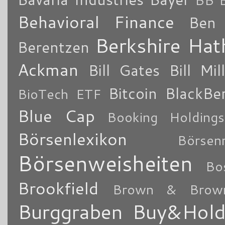
Behavioral Finance
Ben 
Berkshire Ha
Berentzen
Ackman
Bill Gates
Bill Mil
Bitcoin
BlackBe
BioTech ETF
Blue Cap
Booking Holdings
Börsenlexikon
Börsen
Börsenweisheiten
Bo
Brookfield
Brown & Brow
Burggraben
Buy&Hol