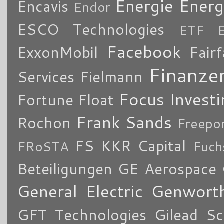
Energie
Energ
Encavis
Endor
ESCO Technologies
ETF
Facebook
ExxonMobil
Fair
Finanze
Services
Fielmann
Focus Investi
Fortune
Float
Frank Sands
Rochon
Freepo
FS KKR Capital
FRoSTA
Fuch
Beteiligungen
GE Aerospace
General Electric
Genworth
GFT Technologies
Gilead Sc