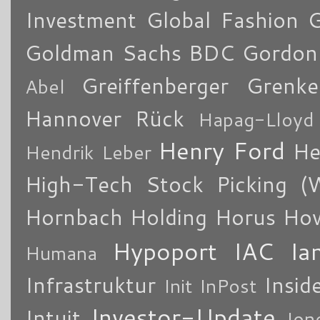
Investment
Global Fashion 
Goldman Sachs BDC
Gordon
Greiffenberger
Grenke
Abel
Hannover Rück
Hapag-Lloyd
Henry Ford
He
Hendrik Leber
High-Tech Stock Picking (
Hornbach Holding
Horus
How
Hypoport
IAC
Ia
Humana
Infrastruktur
Insid
Init
InPost
Investor-Update
Intuit
Ion