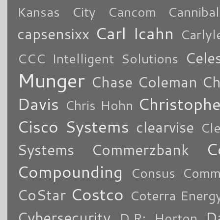
Kansas City
Cancom
Cannibal
Carl Icahn
capsensixx
Carly
Cele
CCC Intelligent Solutions
Munger
Chase Coleman
Ch
Davis
Christoph
Chris Hohn
Cisco Systems
clearvise
Cl
C
Systems
Commerzbank
Compounding
Consus Comme
Costco
CoStar
Coterra Energ
Cybersecurity
Da
D.R: Horton