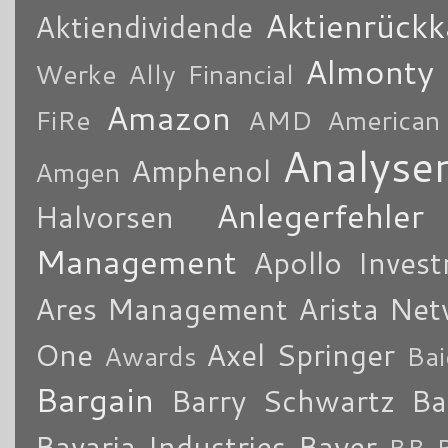
Aktienrückk
Aktiendividende
Almonty
Werke
Ally Financial
Amazon
FiRe
AMD
American
Analyse
Amphenol
Amgen
Anlegerfehler
Halvorsen
Management
Apollo Inves
Ares Management
Arista Ne
One
Axel Springer
Awards
Bai
Bargain
Barry Schwartz
Ba
Bavaria Industries
Bayer
BB B