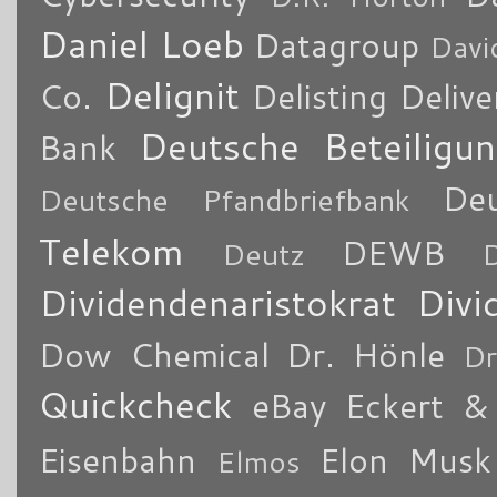
Daniel Loeb
Datagroup
Davi
Delignit
Co.
Delisting
Delive
Deutsche Beteiligu
Bank
De
Deutsche Pfandbriefbank
Telekom
DEWB
Deutz
Dividendenaristokrat
Divi
Dow Chemical
Dr. Hönle
Dr
Quickcheck
eBay
Eckert & 
Eisenbahn
Elon Musk
Elmos