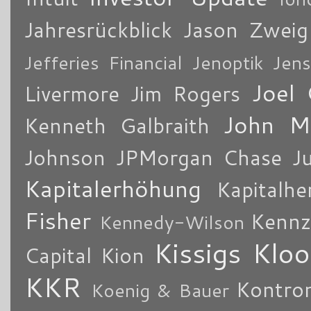
Jahresrückblick
Jason Zweig
Jefferies Financial
Jenoptik
Jens
Joel 
Livermore
Jim Rogers
John M
Kenneth Galbraith
Johnson
JPMorgan Chase
J
Kapitalerhöhung
Kapitalhe
Fisher
Kennz
Kennedy-Wilson
Kissigs Kloo
Capital
Kion
KKR
Kontro
Koenig & Bauer