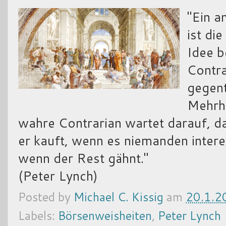
"Ein a
ist di
Idee b
Contra
gegent
Mehrhe
wahre Contrarian wartet darauf, da
er kauft, wenn es niemanden inter
wenn der Rest gähnt."
(Peter Lynch)
Posted by
Michael C. Kissig
am
20.1.2
Labels:
Börsenweisheiten
,
Peter Lynch