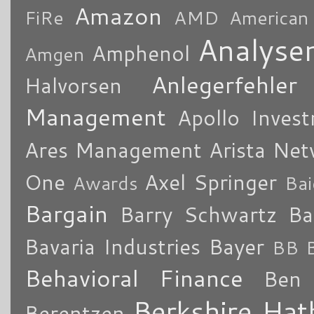
Amazon
FiRe
AMD
American
Analyse
Amphenol
Amgen
Anlegerfehler
Halvorsen
Management
Apollo Inves
Ares Management
Arista Ne
One
Axel Springer
Awards
Bai
Bargain
Barry Schwartz
Ba
Bavaria Industries
Bayer
BB B
Behavioral Finance
Ben 
Berkshire Ha
Berentzen