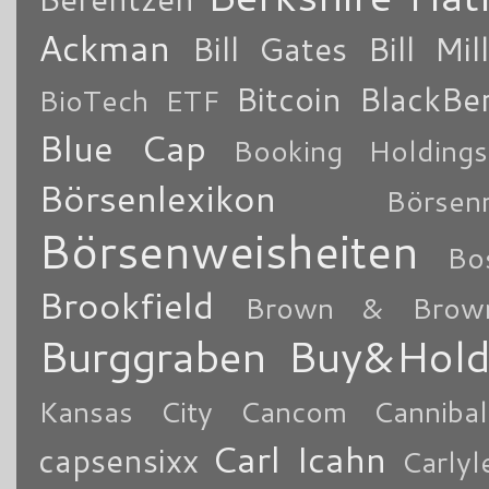
Ackman
Bill Gates
Bill Mil
Bitcoin
BlackBe
BioTech ETF
Blue Cap
Booking Holdings
Börsenlexikon
Börsen
Börsenweisheiten
Bo
Brookfield
Brown & Brow
Burggraben
Buy&Hol
Kansas City
Cancom
Cannibal
Carl Icahn
capsensixx
Carly