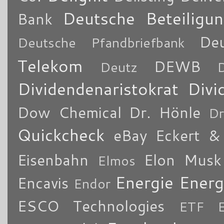
Deutsche Beteiligu
Bank
De
Deutsche Pfandbriefbank
Telekom
DEWB
Deutz
Dividendenaristokrat
Divi
Dow Chemical
Dr. Hönle
Dr
Quickcheck
eBay
Eckert & 
Eisenbahn
Elon Musk
Elmos
Energie
Energ
Encavis
Endor
ESCO Technologies
ETF