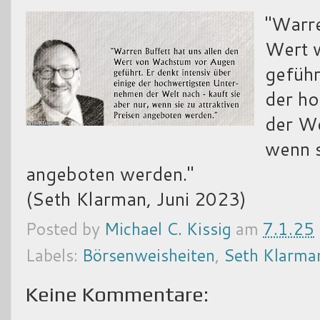
"Warre
Wert 
geführ
der h
der We
wenn s
angeboten werden."
(Seth Klarman, Juni 2023)
Posted by
Michael C. Kissig
am
7.1.25
Labels:
Börsenweisheiten
,
Seth Klarma
Keine Kommentare: