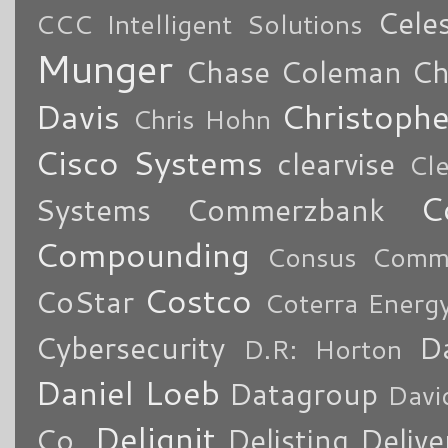
Cele
CCC Intelligent Solutions
Munger
Chase Coleman
Ch
Davis
Christoph
Chris Hohn
Cisco Systems
clearvise
Cl
C
Systems
Commerzbank
Compounding
Consus Comme
Costco
CoStar
Coterra Energ
Cybersecurity
Da
D.R: Horton
Daniel Loeb
Datagroup
Davi
Delignit
Co.
Delisting
Delive