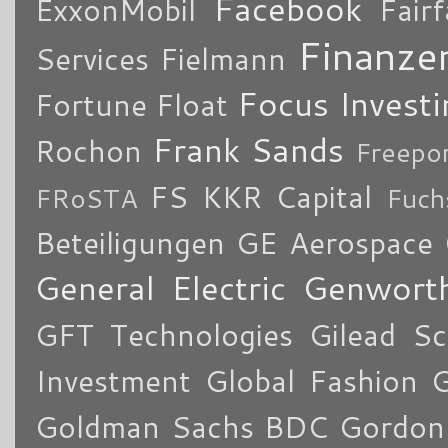
Facebook
ExxonMobil
Fair
Finanze
Services
Fielmann
Focus Investi
Fortune
Float
Frank Sands
Rochon
Freepo
FS KKR Capital
FRoSTA
Fuch
Beteiligungen
GE Aerospace
General Electric
Genworth
GFT Technologies
Gilead Sc
Investment
Global Fashion 
Goldman Sachs BDC
Gordon