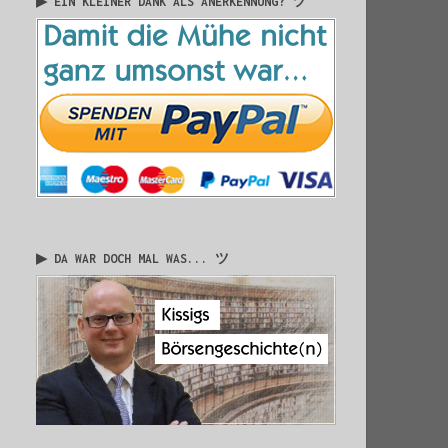
▶ EIN KLEINER DANK ALS ANERKENNUNG? ツ
▶ DA WAR DOCH MAL WAS... ツ