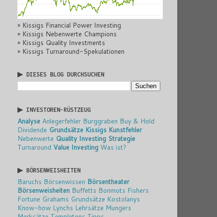
» Kissigs Financial Power Investing
» Kissigs Nebenwerte Champions
» Kissigs Quality Investments
» Kissigs Turnaround-Spekulationen
▶ DIESES BLOG DURCHSUCHEN
▶ INVESTOREN-RÜSTZEUG
Analyse
Anlegerfehler
Burggraben
Buy & Hold
Dividende
Grundsätze
Kissigs Kunstfehler
Nebenwerte
Quality Investing
Strategie
Turnaround
Value Investing
Was ist?
▶ BÖRSENWEISHEITEN
Baruchs Börsenwissen
Börsentheater
Börsenweisheiten
Buffetts Bonmots
Fishers
Fortune
Grahams Grundsätze
Kostolanys
Know-how
Lynchs Lehrsätze
Mungers
Merksätze
Templetons Tipps