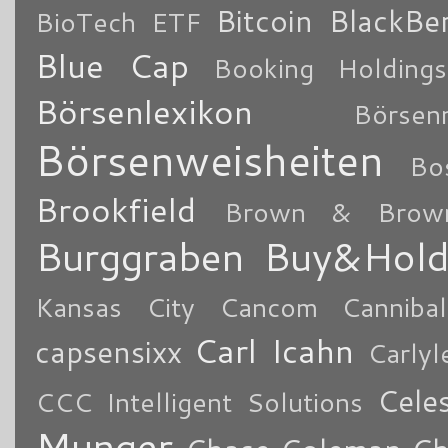
Bitcoin
BlackBe
BioTech ETF
Blue Cap
Booking Holdings
Börsenlexikon
Börsen
Börsenweisheiten
Bo
Brookfield
Brown & Brow
Burggraben
Buy&Hol
Kansas City
Cancom
Cannibal
Carl Icahn
capsensixx
Carly
Cele
CCC Intelligent Solutions
Munger