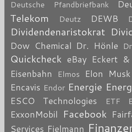
De
Deutsche Pfandbriefbank
Telekom
DEWB
Deutz
Dividendenaristokrat
Divi
Dow Chemical
Dr. Hönle
Dr
Quickcheck
eBay
Eckert & 
Eisenbahn
Elon Musk
Elmos
Energie
Energ
Encavis
Endor
ESCO Technologies
ETF
Facebook
ExxonMobil
Fair
Finanze
Services
Fielmann