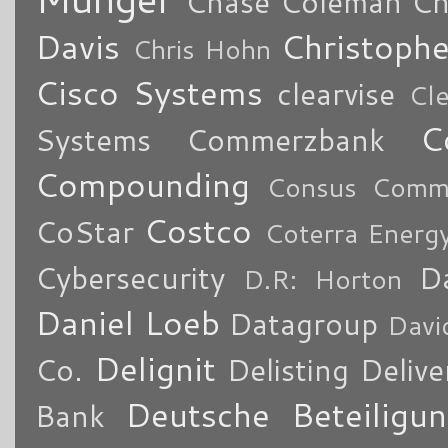
Chase Coleman
Ch
Davis
Christoph
Chris Hohn
Cisco Systems
clearvise
Cl
C
Systems
Commerzbank
Compounding
Consus Comme
Costco
CoStar
Coterra Energ
Cybersecurity
Da
D.R: Horton
Daniel Loeb
Datagroup
Davi
Delignit
Co.
Delisting
Delive
Deutsche Beteiligu
Bank