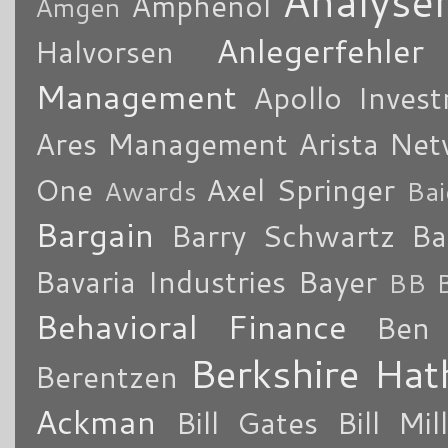
Analyse
Amphenol
Amgen
Anlegerfehler
Halvorsen
Management
Apollo Inves
Ares Management
Arista Ne
One
Axel Springer
Awards
Bai
Bargain
Barry Schwartz
Ba
Bavaria Industries
Bayer
BB B
Behavioral Finance
Ben 
Berkshire Ha
Berentzen
Ackman
Bill Gates
Bill Mil