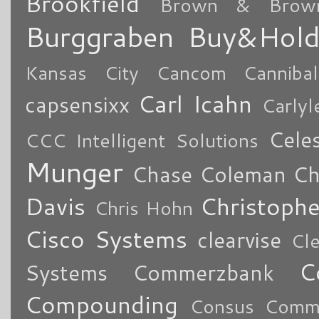
Brookfield
Brown & Brow
Burggraben
Buy&Hol
Kansas City
Cancom
Cannibal
Carl Icahn
capsensixx
Carly
Cele
CCC Intelligent Solutions
Munger
Chase Coleman
Ch
Davis
Christoph
Chris Hohn
Cisco Systems
clearvise
Cl
C
Systems
Commerzbank
Compounding
Consus Comme