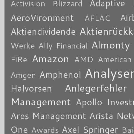
Adaptive 
Activision Blizzard
AeroVironment
Air
AFLAC
Aktienrückk
Aktiendividende
Almonty
Werke
Ally Financial
Amazon
FiRe
AMD
American
Analyse
Amphenol
Amgen
Anlegerfehler
Halvorsen
Management
Apollo Inves
Ares Management
Arista Ne
One
Axel Springer
Awards
Bai