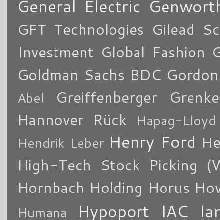
General Electric
Genworth
GFT Technologies
Gilead Sc
Investment
Global Fashion 
Goldman Sachs BDC
Gordon
Greiffenberger
Grenke
Abel
Hannover Rück
Hapag-Lloyd
Henry Ford
He
Hendrik Leber
High-Tech Stock Picking (
Hornbach Holding
Horus
How
Hypoport
IAC
Ia
Humana