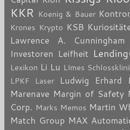
KKR
Kontro
Koenig & Bauer
KSB
Kuriosität
Krones
Krypto
Lawrence A. Cunningham
Lending
Investoren
Leifheit
Li Lu
Lexikon
LImes Schlossklin
Ludwig Erhard
LPKF Laser
Marenave
Margin of Safety
Corp.
Martin W
Marks Memos
Match Group
MAX Automati