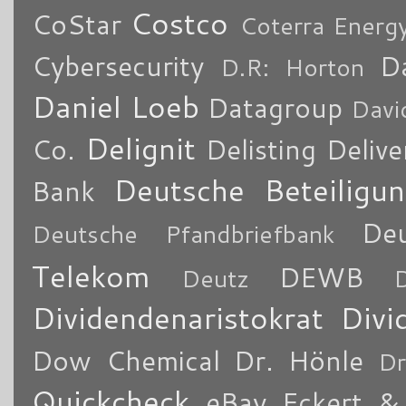
Costco
CoStar
Coterra Energ
Cybersecurity
Da
D.R: Horton
Daniel Loeb
Datagroup
Davi
Delignit
Co.
Delisting
Delive
Deutsche Beteiligu
Bank
De
Deutsche Pfandbriefbank
Telekom
DEWB
Deutz
Dividendenaristokrat
Divi
Dow Chemical
Dr. Hönle
Dr
Quickcheck
eBay
Eckert & 