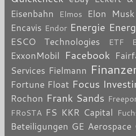
Eisenbahn
Elon Musk
Elmos
Energie
Energ
Encavis
Endor
ESCO Technologies
ETF
Facebook
ExxonMobil
Fair
Finanze
Services
Fielmann
Focus Investi
Fortune
Float
Frank Sands
Rochon
Freepo
FS KKR Capital
FRoSTA
Fuch
Beteiligungen
GE Aerospace