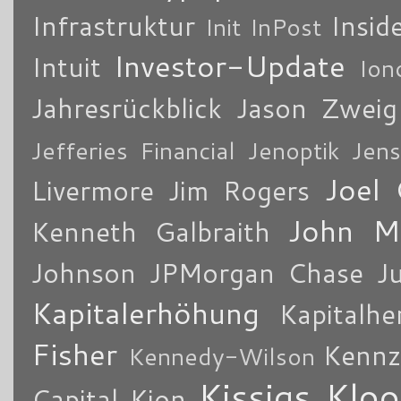
Infrastruktur
Insid
Init
InPost
Investor-Update
Intuit
Ion
Jahresrückblick
Jason Zweig
Jefferies Financial
Jenoptik
Jens
Joel 
Livermore
Jim Rogers
John M
Kenneth Galbraith
Johnson
JPMorgan Chase
J
Kapitalerhöhung
Kapitalhe
Fisher
Kennz
Kennedy-Wilson
Kissigs Kloo
Capital
Kion