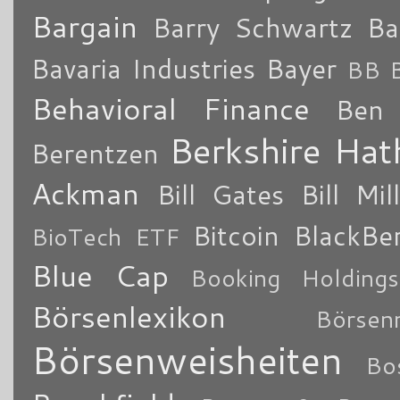
Bargain
Barry Schwartz
Ba
Bavaria Industries
Bayer
BB B
Behavioral Finance
Ben 
Berkshire Ha
Berentzen
Ackman
Bill Gates
Bill Mil
Bitcoin
BlackBe
BioTech ETF
Blue Cap
Booking Holdings
Börsenlexikon
Börsen
Börsenweisheiten
Bo