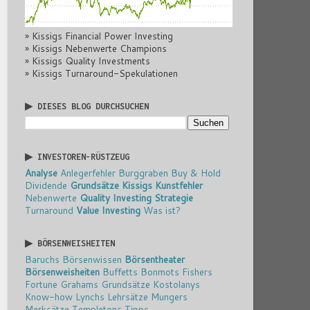
» Kissigs Financial Power Investing
» Kissigs Nebenwerte Champions
» Kissigs Quality Investments
» Kissigs Turnaround-Spekulationen
▶ DIESES BLOG DURCHSUCHEN
▶ INVESTOREN-RÜSTZEUG
Analyse
Anlegerfehler
Burggraben
Buy & Hold
Dividende
Grundsätze
Kissigs Kunstfehler
Nebenwerte
Quality Investing
Strategie
Turnaround
Value Investing
Was ist?
▶ BÖRSENWEISHEITEN
Baruchs Börsenwissen
Börsentheater
Börsenweisheiten
Buffetts Bonmots
Fishers
Fortune
Grahams Grundsätze
Kostolanys
Know-how
Lynchs Lehrsätze
Mungers
Merksätze
Templetons Tipps