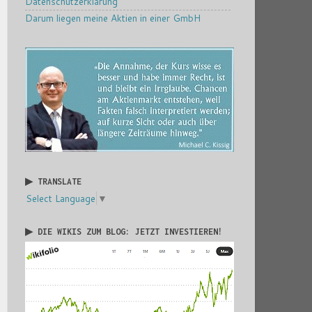
Datenschutzerklärung
Darum liegen meine Aktien in einer GmbH
▶ TRANSLATE
Select Language
▼
▶ DIE WIKIS ZUM BLOG: JETZT INVESTIEREN!