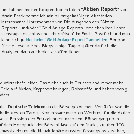
Aktien Report
Im Rahmen meiner Kooperation mit dem "
" von
Armin Brack nehme ich mir in unregelmäßigen Abständen
interessante Unternehmen vor. Die Ausgaben des "Aktien
Reports" und/oder "Geld Anlage Reports" erreichen ihre Leser
samstags kostenlos und "druckfrisch" im Email-Postfach und man
kann sich ▶
hier beim "Geld Anlage Report" anmelden
. Bonbon
für die Leser meines Blogs: einige Tagen später darf ich die
Analysen dann auch hier veröffentlichen.
 Wirtschaft leidet. Das zieht auch in Deutschland immer mehr
n Geld auf Aktien, Kryptowährungen, Rohstoffe und haben wenig
nders.
tie"
Deutsche Telekom
an die Börse gekommen. Verkäufer war die
 beliebtesten Tatort-Kommissare machten Werbung für die Aktien
weite Emission den Erstzeichnern nach dem Börsengang noch
uf dem Hochpunkt der Börsenblase auf den Markt, zu über 100
 massiv ein und die Neuaktionäre mussten fassungslos zusehen,