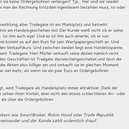
n sie keine Ordergebühren verlangen? Tja… hier sind wir wieder
dass man die Rechnung trotzdem irgendwann bezahlen muss, so oder
wicklung, aber Tradegate ist ein Marktplatz und betreibt
aktiv am Handelsgeschehen teil. Der Kunde weiß nicht ob er seine
 Ist ihm auch egal. Und es ist ihm auch einerlei, ob er von
Ihm kommt es auf den Kurs für sein Wertpapiergeschäft an. Und
 den Verkaufskurs. Und zwischen beiden liegt eine Handelsspanne,
ent Tradegate. Herr Müller verkauft seine Aktien nämlich nicht
iden Geschäften ist Tradgate dazwischengeschaltet und lässt die
die Aktien also billiger ein und verkauft sie im gleichen Moment
ar viel mehr, als wenn sie ein paar Euro an Ordergebühren
, wird Tradegate als Handelsplatz immer attraktiver. Dank der
e sehen ihren Vorteil, aber nicht den etwas schlechteren An- oder
, als über die Ordergebühren.
rokern wie SmartBroker, Robin Hood oder Trade Republik.
auseinander und der Kunde zahlt ordentlich drauf.