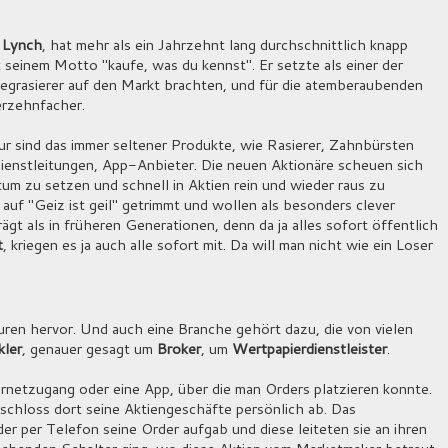
 Lynch
, hat mehr als ein Jahrzehnt lang durchschnittlich knapp
seinem Motto "kaufe, was du kennst". Er setzte als einer der
nwegrasierer auf den Markt brachten, und für die atemberaubenden
erzehnfacher.
ur sind das immer seltener Produkte, wie Rasierer, Zahnbürsten
Dienstleitungen, App-Anbieter. Die neuen Aktionäre scheuen sich
um zu setzen und schnell in Aktien rein und wieder raus zu
ll auf "Geiz ist geil" getrimmt und wollen als besonders clever
ägt als in früheren Generationen, denn da ja alles sofort öffentlich
t
, kriegen es ja auch alle sofort mit. Da will man nicht wie ein Loser
ren hervor. Und auch eine Branche gehört dazu, die von vielen
ler
, genauer gesagt um
Broker
, um
Wertpapierdienstleister
.
rnetzugang oder eine App, über die man Orders platzieren konnte.
schloss dort seine Aktiengeschäfte persönlich ab. Das
r per Telefon seine Order aufgab und diese leiteten sie an ihren