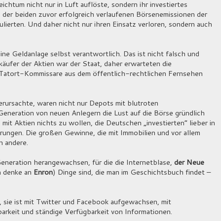
chtum nicht nur in Luft auflöste, sondern ihr investiertes
 der beiden zuvor erfolgreich verlaufenen Börsenemissionen der
ulierten. Und daher nicht nur ihren Einsatz verloren, sondern auch
eine Geldanlage selbst verantwortlich. Das ist nicht falsch und
käufer der Aktien war der Staat, daher erwarteten die
e Tatort-Kommissare aus dem öffentlich-rechtlichen Fernsehen
erursachte, waren nicht nur Depots mit blutroten
Generation von neuen Anlegern die Lust auf die Börse gründlich
mit Aktien nichts zu wollen, die Deutschen „investierten“ lieber in
ungen. Die großen Gewinne, die mit Immobilien und vor allem
n andere.
eneration herangewachsen, für die die Internetblase,
der Neue
n denke an
Enron
) Dinge sind, die man im Geschichtsbuch findet –
, sie ist mit Twitter und Facebook aufgewachsen, mit
barkeit und ständige Verfügbarkeit von Informationen.