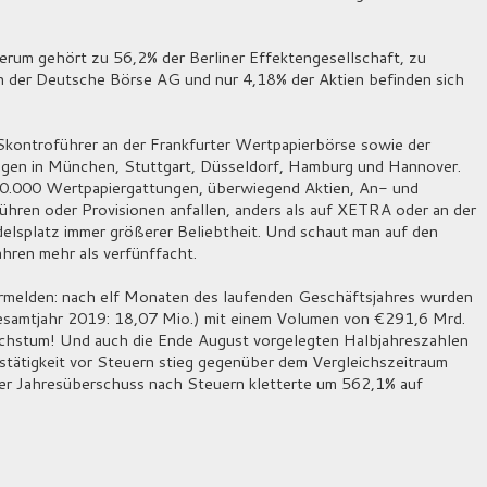
um gehört zu 56,2% der Berliner Effektengesellschaft, zu
 der Deutsche Börse AG und nur 4,18% der Aktien befinden sich
Skontroführer an der Frankfurter Wertpapierbörse sowie der
ungen in München, Stuttgart, Düsseldorf, Hamburg und Hannover.
d 10.000 Wertpapiergattungen, überwiegend Aktien, An- und
ebühren oder Provisionen anfallen, anders als auf XETRA oder an der
delsplatz immer größerer Beliebtheit. Und schaut man auf den
Jahren mehr als verfünffacht.
rmelden: nach elf Monaten des laufenden Geschäftsjahres wurden
esamtjahr 2019: 18,07 Mio.) mit einem Volumen von €291,6 Mrd.
chstum! Und auch die Ende August vorgelegten Halbjahreszahlen
stätigkeit vor Steuern stieg gegenüber dem Vergleichszeitraum
er Jahresüberschuss nach Steuern kletterte um 562,1% auf