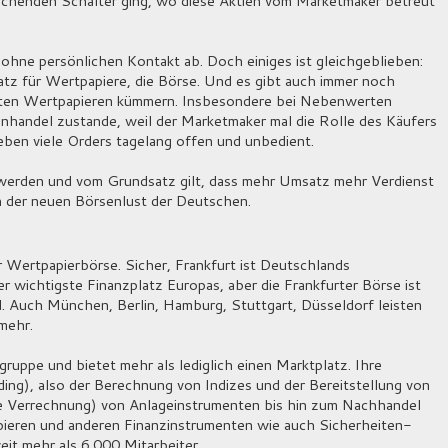
echenden Schalter ging, wo diese Aktien vom Marketmaker betreut
 ohne persönlichen Kontakt ab. Doch einiges ist gleichgeblieben:
atz für Wertpapiere, die Börse. Und es gibt auch immer noch
mmten Wertpapieren kümmern. Insbesondere bei Nebenwerten
handel zustande, weil der Marketmaker mal die Rolle des Käufers
eben viele Orders tagelang offen und unbedient.
 werden und vom Grundsatz gilt, dass mehr Umsatz mehr Verdienst
n der neuen Börsenlust der Deutschen.
 Wertpapierbörse. Sicher, Frankfurt ist Deutschlands
 wichtigste Finanzplatz Europas, aber die Frankfurter Börse ist
d. Auch München, Berlin, Hamburg, Stuttgart, Düsseldorf leisten
mehr.
uppe und bietet mehr als lediglich einen Marktplatz. Ihre
ng), also der Berechnung von Indizes und der Bereitstellung von
ie Verrechnung) von Anlageinstrumenten bis hin zum Nachhandel
ieren und anderen Finanzinstrumenten wie auch Sicherheiten-
it mehr als 6.000 Mitarbeiter.