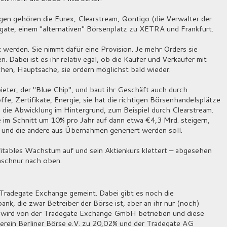
gen gehören die Eurex, Clearstream, Qontigo (die Verwalter der
ate, einem "alternativen" Börsenplatz zu XETRA und Frankfurt.
werden. Sie nimmt dafür eine Provision. Je mehr Orders sie
. Dabei ist es ihr relativ egal, ob die Käufer und Verkäufer mit
en, Hauptsache, sie ordern möglichst bald wieder.
eter, der "Blue Chip", und baut ihr Geschäft auch durch
, Zertifikate, Energie, sie hat die richtigen Börsenhandelsplätze
g die Abwicklung im Hintergrund, zum Beispiel durch Clearstream.
 im Schnitt um 10% pro Jahr auf dann etwa €4,3 Mrd. steigern,
und die andere aus Übernahmen generiert werden soll.
itables Wachstum auf und sein Aktienkurs klettert – abgesehen
nschnur nach oben.
 Tradegate Exchange gemeint. Dabei gibt es noch die
k, die zwar Betreiber der Börse ist, aber an ihr nur (noch)
e wird von der Tradegate Exchange GmbH betrieben und diese
rein Berliner Börse e.V. zu 20,02% und der Tradegate AG