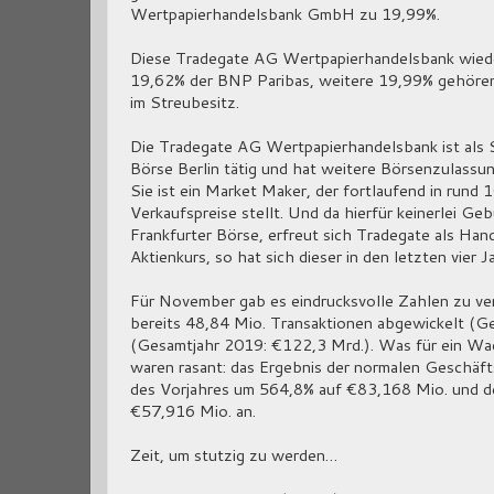
Wertpapierhandelsbank GmbH zu 19,99%.
Diese Tradegate AG Wertpapierhandelsbank wieder
19,62% der BNP Paribas, weitere 19,99% gehören
im Streubesitz.
Die Tradegate AG Wertpapierhandelsbank ist als 
Börse Berlin tätig und hat weitere Börsenzulass
Sie ist ein Market Maker, der fortlaufend in run
Verkaufspreise stellt. Und da hierfür keinerlei G
Frankfurter Börse, erfreut sich Tradegate als Han
Aktienkurs, so hat sich dieser in den letzten vier 
Für November gab es eindrucksvolle Zahlen zu ve
bereits 48,84 Mio. Transaktionen abgewickelt (G
(Gesamtjahr 2019: €122,3 Mrd.). Was für ein Wa
waren rasant: das Ergebnis der normalen Geschäft
des Vorjahres um 564,8% auf €83,168 Mio. und d
€57,916 Mio. an.
Zeit, um stutzig zu werden…