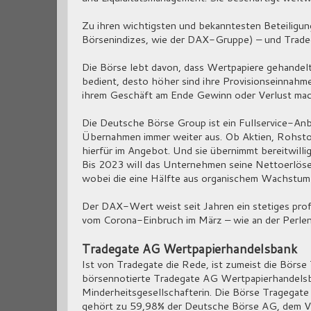
Zu ihren wichtigsten und bekanntesten Beteiligun
Börsenindizes, wie der DAX-Gruppe) – und Tradeg
Die Börse lebt davon, dass Wertpapiere gehandelt 
bedient, desto höher sind ihre Provisionseinnahmen
ihrem Geschäft am Ende Gewinn oder Verlust mach
Die Deutsche Börse Group ist ein Fullservice-Anbi
Übernahmen immer weiter aus. Ob Aktien, Rohstoffe
hierfür im Angebot. Und sie übernimmt bereitwilli
Bis 2023 will das Unternehmen seine Nettoerlöse
wobei die eine Hälfte aus organischem Wachstum 
Der DAX-Wert weist seit Jahren ein stetiges prof
vom Corona-Einbruch im März – wie an der Perle
Tradegate AG Wertpapierhandelsbank
Ist von Tradegate die Rede, ist zumeist die Börse
börsennotierte Tradegate AG Wertpapierhandelsban
Minderheitsgesellschafterin. Die Börse Tragegat
gehört zu 59,98% der Deutsche Börse AG, dem Ve