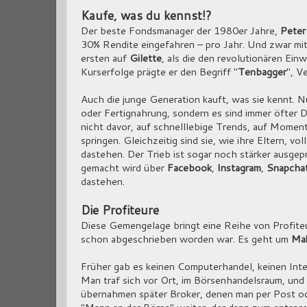
Kaufe, was du kennst!?
Der beste Fondsmanager der 1980er Jahre,
Peter
30% Rendite eingefahren – pro Jahr. Und zwar mit 
ersten auf
Gilette
, als die den revolutionären Ei
Kurserfolge prägte er den Begriff "
Tenbagger
", V
Auch die junge Generation kauft, was sie kennt. N
oder Fertignahrung, sondern es sind immer öfter 
nicht davor, auf schnelllebige Trends, auf Moment
springen. Gleichzeitig sind sie, wie ihre Eltern, vo
dastehen. Der Trieb ist sogar noch stärker ausgepr
gemacht wird über
Facebook
,
Instagram
,
Snapcha
dastehen.
Die Profiteure
Diese Gemengelage bringt eine Reihe von Profiteu
schon abgeschrieben worden war. Es geht um
Mak
Früher gab es keinen Computerhandel, keinen Inte
Man traf sich vor Ort, im Börsenhandelsraum, und 
übernahmen später Broker, denen man per Post ode