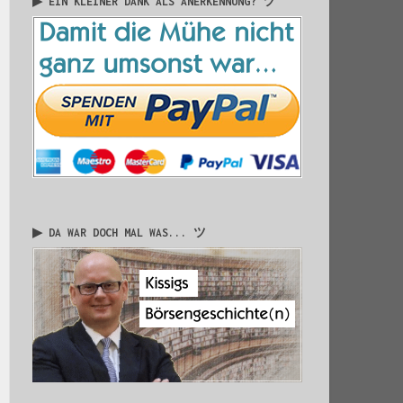
▶ EIN KLEINER DANK ALS ANERKENNUNG? ツ
▶ DA WAR DOCH MAL WAS... ツ