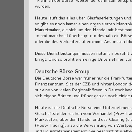
"Mann an der Börse" weiter, der dann zum entspr
wurden.
Heute läuft das alles über Glasfaserleitungen und
so gibt es noch immer einen organisierten Marktpl
Marketmaker
, die sich um den Handel mit besti
kommt manchmal überhaupt nur deshalb ein Börsen
oder die des Verkäufers übernimmt. Ansonsten bli
Diese Dienstleistungen müssen natürlich bezahlt
bringt. Und so profitieren einige Unternehmen vo
Deutsche Börse Group
Die Deutsche Börse war früher nur die Frankfurter
Finanzzentrum, Sitz der EZB und hinter London der
nur eine von vielen Regionalbörsen in Deutschlan
sich eigene Börsen und früher gab es noch einige 
Heute ist die Deutsche Börse eine Unternehmensgr
Geschäftsfelder reichen vom Vorhandel (Pre-Tradi
Marktdaten, über den Handel und das Clearing (d
(Post-Trading), also die Verwahrung von Wertpap
und Liquiditätsmanagement. Sie beschäftigt weltwe