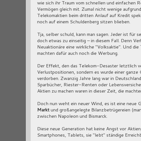
wie sich ihr Traum vom schnellen und einfachen Rei
Vermögen gleich mit. Zumal nicht wenige aufgrund
Telekomaktien beim dritten Anlauf auf Kredit spek
noch auf einem Schuldenberg sitzen blieben.
Tja, selber schuld, kann man sagen. Jeder ist für s
doch etwas zu einseitig – in diesem Fall. Denn Ver
Neuaktionäre eine wirkliche "Volksaktie". Und di
machten dafür auch noch die Werbung.
Der Effekt, den das Telekom-Desaster letztlich v
Verlustpositionen, sondern es wurde einer ganze 
verdorben. Zwanzig Jahre lang war in Deutschland 
Sparbücher, Riester-Renten oder Lebensversicher
Aktien zu machen waren in dieser Zeit, die machte
Doch nun weht ein neuer Wind, es ist eine neue G
Markt
und großangelegte Bilanzbetrügereien (ma
zwischen Napoleon und Bismarck.
Diese neue Generation hat keine Angst vor Aktien
Smartphones, Tablets, sie "lebt" ständige Erreich