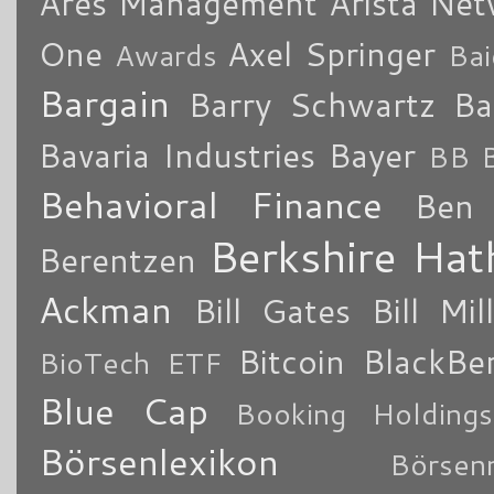
Ares Management
Arista Ne
One
Axel Springer
Awards
Bai
Bargain
Barry Schwartz
Ba
Bavaria Industries
Bayer
BB B
Behavioral Finance
Ben 
Berkshire Ha
Berentzen
Ackman
Bill Gates
Bill Mil
Bitcoin
BlackBe
BioTech ETF
Blue Cap
Booking Holdings
Börsenlexikon
Börsen