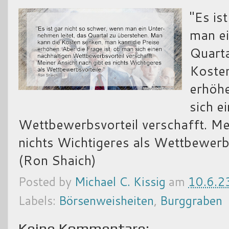
"Es is
man ei
Quarta
Kosten
erhöhe
sich e
Wettbewerbsvorteil verschafft. Mei
nichts Wichtigeres als Wettbewerbs
(Ron Shaich)
Posted by
Michael C. Kissig
am
10.6.2
Labels:
Börsenweisheiten
,
Burggraben
Keine Kommentare: