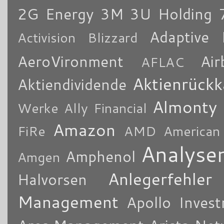
2G Energy
3M
3U Holding
Adaptive 
Activision Blizzard
AeroVironment
Air
AFLAC
Aktienrückk
Aktiendividende
Almonty
Werke
Ally Financial
Amazon
FiRe
AMD
American
Analyse
Amphenol
Amgen
Anlegerfehler
Halvorsen
Management
Apollo Inves