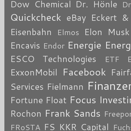
Dow Chemical
Dr. Hönle
Dr
Quickcheck
eBay
Eckert & 
Eisenbahn
Elon Musk
Elmos
Energie
Energ
Encavis
Endor
ESCO Technologies
ETF
Facebook
ExxonMobil
Fair
Finanze
Services
Fielmann
Focus Investi
Fortune
Float
Frank Sands
Rochon
Freepo
FS KKR Capital
FRoSTA
Fuch