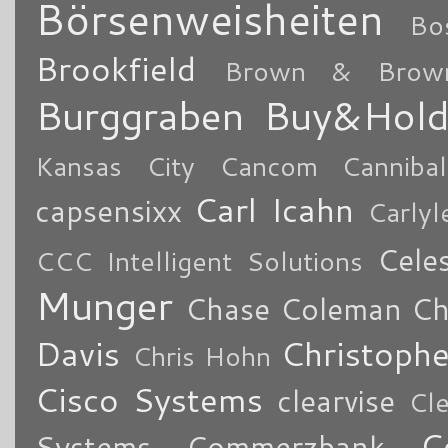
Börsenweisheiten
Bo
Brookfield
Brown & Brow
Burggraben
Buy&Hol
Kansas City
Cancom
Cannibal
Carl Icahn
capsensixx
Carly
Cele
CCC Intelligent Solutions
Munger
Chase Coleman
Ch
Davis
Christoph
Chris Hohn
Cisco Systems
clearvise
Cl
C
Systems
Commerzbank