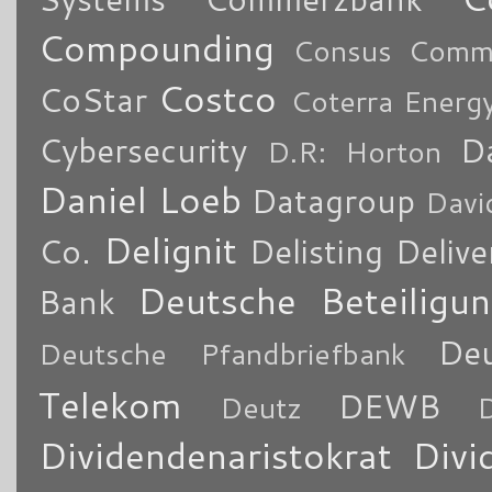
Compounding
Consus Comme
Costco
CoStar
Coterra Energ
Cybersecurity
Da
D.R: Horton
Daniel Loeb
Datagroup
Davi
Delignit
Co.
Delisting
Delive
Deutsche Beteiligu
Bank
De
Deutsche Pfandbriefbank
Telekom
DEWB
Deutz
Dividendenaristokrat
Divi