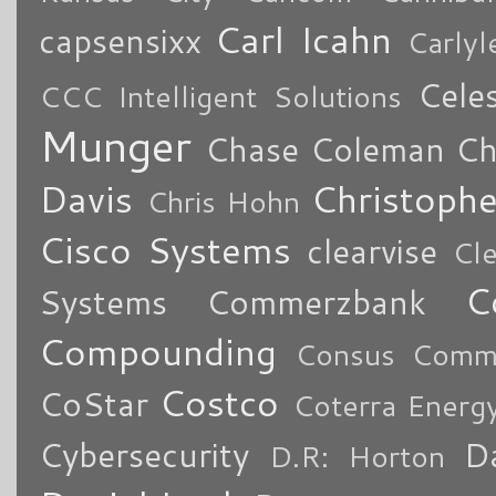
Carl Icahn
capsensixx
Carly
Cele
CCC Intelligent Solutions
Munger
Chase Coleman
Ch
Davis
Christoph
Chris Hohn
Cisco Systems
clearvise
Cl
C
Systems
Commerzbank
Compounding
Consus Comme
Costco
CoStar
Coterra Energ
Cybersecurity
Da
D.R: Horton