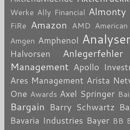
Almonty
Werke
Ally Financial
Amazon
FiRe
AMD
American
Analyse
Amphenol
Amgen
Anlegerfehler
Halvorsen
Management
Apollo Inves
Ares Management
Arista Ne
One
Axel Springer
Awards
Bai
Bargain
Barry Schwartz
Ba
Bavaria Industries
Bayer
BB B