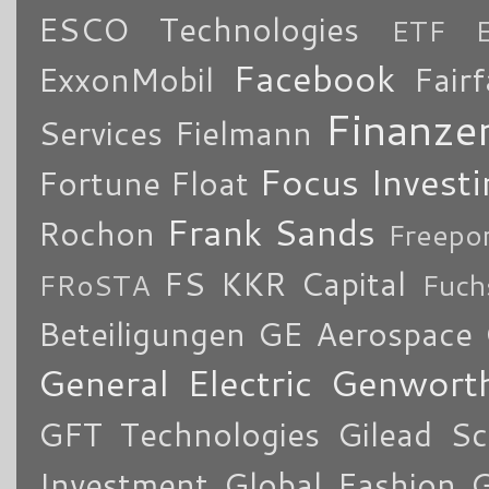
ESCO Technologies
ETF
Facebook
ExxonMobil
Fair
Finanze
Services
Fielmann
Focus Investi
Fortune
Float
Frank Sands
Rochon
Freepo
FS KKR Capital
FRoSTA
Fuch
Beteiligungen
GE Aerospace
General Electric
Genworth
GFT Technologies
Gilead Sc
Investment
Global Fashion 