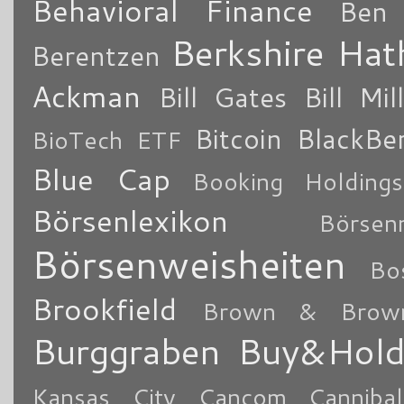
Behavioral Finance
Ben 
Berkshire Ha
Berentzen
Ackman
Bill Gates
Bill Mil
Bitcoin
BlackBe
BioTech ETF
Blue Cap
Booking Holdings
Börsenlexikon
Börsen
Börsenweisheiten
Bo
Brookfield
Brown & Brow
Burggraben
Buy&Hol
Kansas City
Cancom
Cannibal