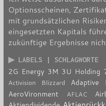
Optionsscheinen, Zertifik
mit grundsätzlichen Risike
eingesetzten Kapitals füh
zukünftige Ergebnisse nich
▶ LABELS | SCHLAGWORTE
2G Energy
3M
3U Holding
Adaptive 
Activision Blizzard
AeroVironment
Air
AFLAC
Aktienrückk
Aktiendividende