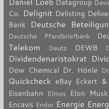
Daniel Loeb
Datagroup
Davi
Delignit
Co.
Delisting
Delive
Deutsche Beteiligu
Bank
De
Deutsche Pfandbriefbank
Telekom
DEWB
Deutz
Dividendenaristokrat
Divi
Dow Chemical
Dr. Hönle
Dr
Quickcheck
eBay
Eckert & 
Eisenbahn
Elon Musk
Elmos
Energie
Energ
Encavis
Endor