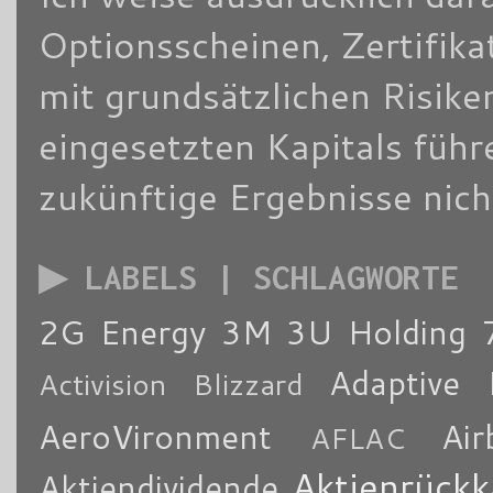
Optionsscheinen, Zertifik
mit grundsätzlichen Risike
eingesetzten Kapitals füh
zukünftige Ergebnisse nich
▶ LABELS | SCHLAGWORTE
2G Energy
3M
3U Holding
Adaptive 
Activision Blizzard
AeroVironment
Air
AFLAC
Aktienrückk
Aktiendividende