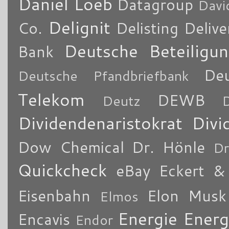
Daniel Loeb
Datagroup
Davi
Delignit
Co.
Delisting
Delive
Deutsche Beteiligu
Bank
De
Deutsche Pfandbriefbank
Telekom
DEWB
Deutz
Dividendenaristokrat
Divi
Dow Chemical
Dr. Hönle
Dr
Quickcheck
eBay
Eckert & 
Eisenbahn
Elon Musk
Elmos
Energie
Energ
Encavis
Endor