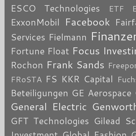
ESCO Technologies
ETF
Facebook
ExxonMobil
Fair
Finanze
Services
Fielmann
Focus Investi
Fortune
Float
Frank Sands
Rochon
Freepo
FS KKR Capital
FRoSTA
Fuch
Beteiligungen
GE Aerospace
General Electric
Genworth
GFT Technologies
Gilead Sc
Investment
Global Fashion 