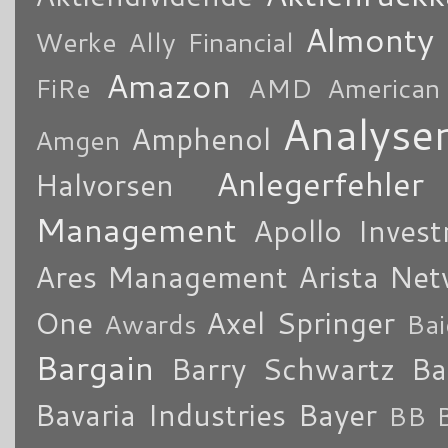
Almonty
Werke
Ally Financial
Amazon
FiRe
AMD
American
Analyse
Amphenol
Amgen
Anlegerfehler
Halvorsen
Management
Apollo Inves
Ares Management
Arista Ne
One
Axel Springer
Awards
Bai
Bargain
Barry Schwartz
Ba
Bavaria Industries
Bayer
BB B