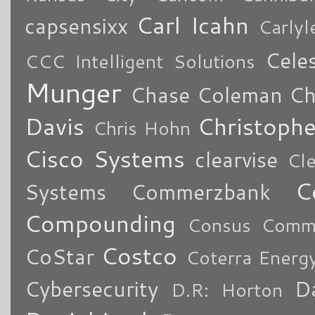
Carl Icahn
capsensixx
Carly
Cele
CCC Intelligent Solutions
Munger
Chase Coleman
Ch
Davis
Christoph
Chris Hohn
Cisco Systems
clearvise
Cl
C
Systems
Commerzbank
Compounding
Consus Comme
Costco
CoStar
Coterra Energ
Cybersecurity
Da
D.R: Horton