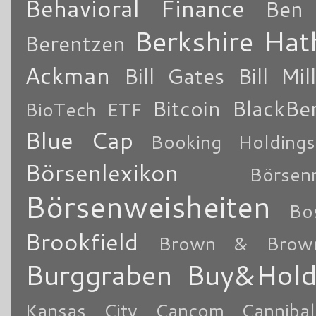
Behavioral Finance
Ben 
Berkshire Ha
Berentzen
Ackman
Bill Gates
Bill Mil
Bitcoin
BlackBe
BioTech ETF
Blue Cap
Booking Holdings
Börsenlexikon
Börsen
Börsenweisheiten
Bo
Brookfield
Brown & Brow
Burggraben
Buy&Hol
Kansas City
Cancom
Cannibal