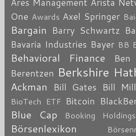
Ares Management
Arista Ne
One
Axel Springer
Awards
Bai
Bargain
Barry Schwartz
Ba
Bavaria Industries
Bayer
BB B
Behavioral Finance
Ben 
Berkshire Ha
Berentzen
Ackman
Bill Gates
Bill Mil
Bitcoin
BlackBe
BioTech ETF
Blue Cap
Booking Holdings
Börsenlexikon
Börsen