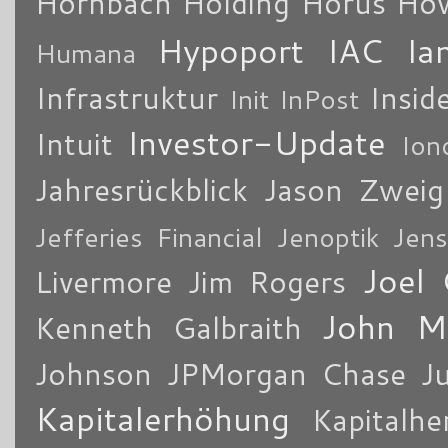
Hornbach Holding
Horus
How
Hypoport
IAC
Ia
Humana
Infrastruktur
Insid
Init
InPost
Investor-Update
Intuit
Ion
Jahresrückblick
Jason Zweig
Jefferies Financial
Jenoptik
Jens
Joel 
Livermore
Jim Rogers
John M
Kenneth Galbraith
Johnson
JPMorgan Chase
J
Kapitalerhöhung
Kapitalhe