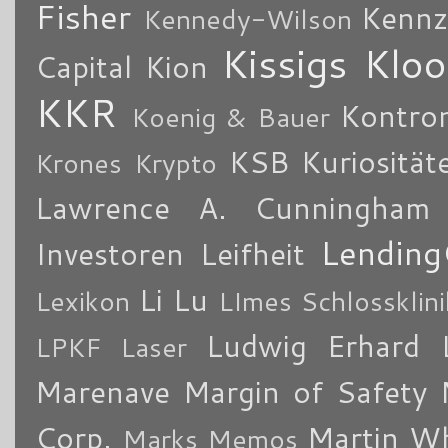
Fisher
Kennz
Kennedy-Wilson
Kissigs Kloo
Capital
Kion
KKR
Kontro
Koenig & Bauer
KSB
Kuriosität
Krones
Krypto
Lawrence A. Cunningham
Lending
Investoren
Leifheit
Li Lu
Lexikon
LImes Schlossklin
Ludwig Erhard
LPKF Laser
Marenave
Margin of Safety
Corp.
Martin W
Marks Memos