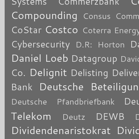
C
Systems
Commerzbank
Compounding
Consus Comme
Costco
CoStar
Coterra Energ
Cybersecurity
Da
D.R: Horton
Daniel Loeb
Datagroup
Davi
Delignit
Co.
Delisting
Delive
Deutsche Beteiligu
Bank
De
Deutsche Pfandbriefbank
Telekom
DEWB
Deutz
Dividendenaristokrat
Divi