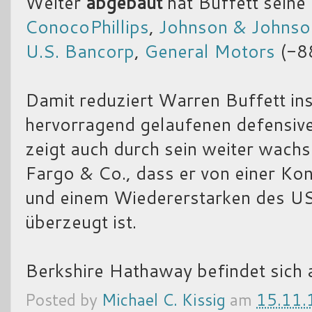
Weiter
abgebaut
hat Buffett seine
ConocoPhillips
,
Johnson & Johnso
U.S. Bancorp
,
General Motors
(-8
Damit reduziert Warren Buffett in
hervorragend gelaufenen defensiv
zeigt auch durch sein weiter wac
Fargo & Co., dass er von einer Ko
und einem Wiedererstarken des U
überzeugt ist.
Berkshire Hathaway befindet sich
Posted by
Michael C. Kissig
am
15.11.