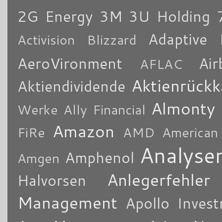
2G Energy
3M
3U Holding
Adaptive 
Activision Blizzard
AeroVironment
Air
AFLAC
Aktienrückk
Aktiendividende
Almonty
Werke
Ally Financial
Amazon
FiRe
AMD
American
Analyse
Amphenol
Amgen
Anlegerfehler
Halvorsen
Management
Apollo Inves