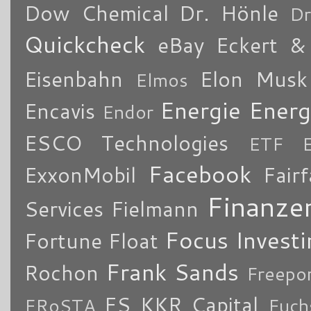
Dow Chemical
Dr. Hönle
Dr
Quickcheck
eBay
Eckert & 
Eisenbahn
Elon Musk
Elmos
Energie
Energ
Encavis
Endor
ESCO Technologies
ETF
Facebook
ExxonMobil
Fair
Finanze
Services
Fielmann
Focus Investi
Fortune
Float
Frank Sands
Rochon
Freepo
FS KKR Capital
FRoSTA
Fuch