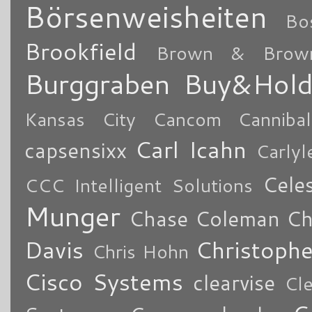
Börsenweisheiten
Bo
Brookfield
Brown & Brow
Burggraben
Buy&Hol
Kansas City
Cancom
Cannibal
Carl Icahn
capsensixx
Carly
Cele
CCC Intelligent Solutions
Munger
Chase Coleman
Ch
Davis
Christoph
Chris Hohn
Cisco Systems
clearvise
Cl