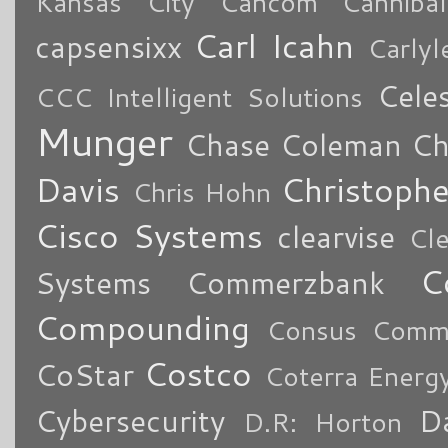
Kansas City
Cancom
Cannibal
Carl Icahn
capsensixx
Carly
Cele
CCC Intelligent Solutions
Munger
Chase Coleman
Ch
Davis
Christoph
Chris Hohn
Cisco Systems
clearvise
Cl
C
Systems
Commerzbank
Compounding
Consus Comme
Costco
CoStar
Coterra Energ
Cybersecurity
Da
D.R: Horton