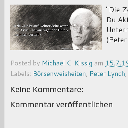
"Die Z
Du Akt
Untern
(Peter
Posted by
Michael C. Kissig
am
15.7.1
Labels:
Börsenweisheiten
,
Peter Lynch
Keine Kommentare:
Kommentar veröffentlichen