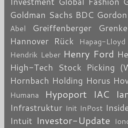
Investment
Global Fashion 
Goldman Sachs BDC
Gordon
Greiffenberger
Grenke
Abel
Hannover Rück
Hapag-Lloyd
Henry Ford
He
Hendrik Leber
High-Tech Stock Picking (
Hornbach Holding
Horus
How
Hypoport
IAC
Ia
Humana
Infrastruktur
Insid
Init
InPost
Investor-Update
Intuit
Ion