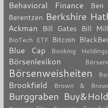
Behavioral Finance
Ben 
Berkshire Ha
Berentzen
Ackman
Bill Gates
Bill Mil
Bitcoin
BlackBe
BioTech ETF
Blue Cap
Booking Holdings
Börsenlexikon
Börsen
Börsenweisheiten
Bo
Brookfield
Brown & Brow
Burggraben
Buy&Hol