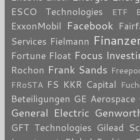
ESCO Technologies
ETF
Facebook
ExxonMobil
Fair
Finanze
Services
Fielmann
Focus Investi
Fortune
Float
Frank Sands
Rochon
Freepo
FS KKR Capital
FRoSTA
Fuch
Beteiligungen
GE Aerospace
General Electric
Genworth
GFT Technologies
Gilead Sc