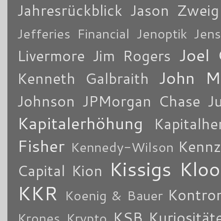
Jahresrückblick
Jason Zweig
Jefferies Financial
Jenoptik
Jens
Joel 
Livermore
Jim Rogers
John M
Kenneth Galbraith
Johnson
JPMorgan Chase
J
Kapitalerhöhung
Kapitalhe
Fisher
Kennz
Kennedy-Wilson
Kissigs Kloo
Capital
Kion
KKR
Kontro
Koenig & Bauer
KSB
Kuriosität
Krones
Krypto