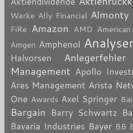
Aktienrückk
Aktiendividende
Almonty
Werke
Ally Financial
Amazon
FiRe
AMD
American
Analyse
Amphenol
Amgen
Anlegerfehler
Halvorsen
Management
Apollo Inves
Ares Management
Arista Ne
One
Axel Springer
Awards
Bai
Bargain
Barry Schwartz
Ba
Bavaria Industries
Bayer
BB B