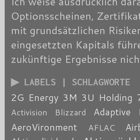
Ich weise ausdrücklich dara
Optionsscheinen, Zertifik
mit grundsätzlichen Risike
eingesetzten Kapitals füh
zukünftige Ergebnisse nich
▶ LABELS | SCHLAGWORTE
2G Energy
3M
3U Holding
Adaptive 
Activision Blizzard
AeroVironment
Air
AFLAC