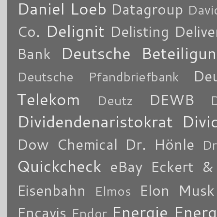
Daniel Loeb
Datagroup
Davi
Delignit
Co.
Delisting
Delive
Deutsche Beteiligu
Bank
De
Deutsche Pfandbriefbank
Telekom
DEWB
Deutz
Dividendenaristokrat
Divi
Dow Chemical
Dr. Hönle
Dr
Quickcheck
eBay
Eckert & 
Eisenbahn
Elon Musk
Elmos
Energie
Energ
Encavis
Endor