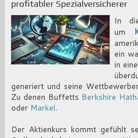
profitabler Spezialversicherer
In d
um
amerik
ein w
in ein
über
generiert und seine Wettbewerber
Zu denen Buffetts
Berkshire Hat
oder
Markel
.
Der Aktienkurs kommt gefühlt se