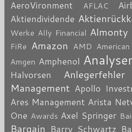
AeroVironment
Air
AFLAC
Aktienrückk
Aktiendividende
Almonty
Werke
Ally Financial
Amazon
FiRe
AMD
American
Analyse
Amphenol
Amgen
Anlegerfehler
Halvorsen
Management
Apollo Inves
Ares Management
Arista Ne
One
Axel Springer
Awards
Bai
Bargain
Barry Schwartz
Ba