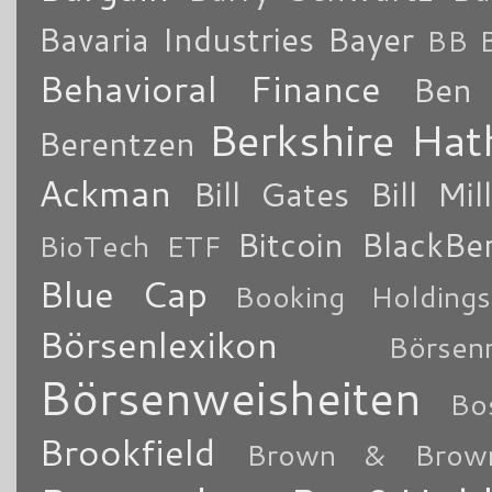
Bavaria Industries
Bayer
BB B
Behavioral Finance
Ben 
Berkshire Ha
Berentzen
Ackman
Bill Gates
Bill Mil
Bitcoin
BlackBe
BioTech ETF
Blue Cap
Booking Holdings
Börsenlexikon
Börsen
Börsenweisheiten
Bo
Brookfield
Brown & Brow