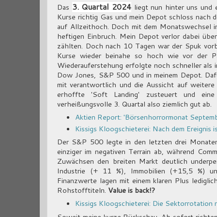
3. Quartal 2024
Das
liegt nun hinter uns und 
Kurse richtig Gas und mein Depot schloss nach
auf Allzeithoch. Doch mit dem Monatswechsel in
heftigen Einbruch. Mein Depot verlor dabei über
zählten. Doch nach 10 Tagen war der Spuk vorbe
Kurse wieder beinahe so hoch wie vor der P
Wiederauferstehung erfolgte noch schneller als 
Dow Jones, S&P 500 und in meinem Depot. Dafür
mit verantwortlich und die Aussicht auf weiter
erhoffte 'Soft Landing' zusteuert und eine
verheißungsvolle 3. Quartal also ziemlich gut ab.
Aktien Report: 'Börsenhorrormonat September
Kissigs Kloogschieterei: Nach dem Ereignis i
Der S&P 500 legte in den letzten drei Monaten
einziger im negativen Terrain ab, während Commu
Zuwächsen den breiten Markt deutlich underpe
Industrie (+ 11 %), Immobilien (+15,5 %) un
Finanzwerte lagen mit einem klaren Plus ledigli
Rohstofftiteln.
Value is back!?
Kissigs Kloogschieterei: Die Sektorrotation 
Soweit meine kurze Rückschau. Ab sofort richten 