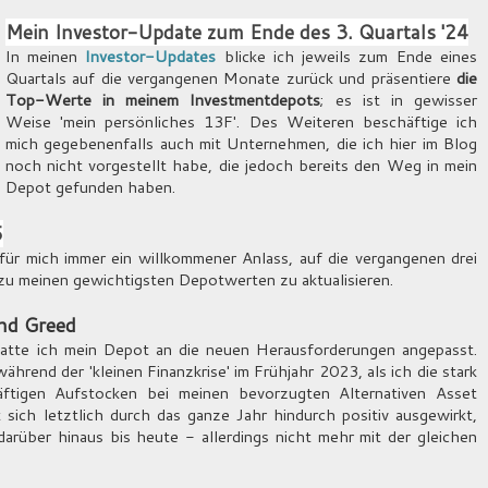
Mein Investor-Update zum Ende des 3. Quartals '24
In meinen
Investor-Updates
blicke ich jeweils zum Ende eines
Quartals auf die vergangenen Monate zurück und präsentiere
die
Top-Werte in meinem Investmentdepots
; es ist in gewisser
Weise 'mein persönliches 13F'. Des Weiteren beschäftige ich
mich gegebenenfalls auch mit Unternehmen, die ich hier im Blog
noch nicht vorgestellt habe, die jedoch bereits den Weg in mein
Depot gefunden haben.
5
ür mich immer ein willkommener Anlass, auf die vergangenen drei
u meinen gewichtigsten Depotwerten zu aktualisieren.
and Greed
atte ich mein Depot an die neuen Herausforderungen angepasst.
ährend der 'kleinen Finanzkrise' im Frühjahr 2023, als ich die stark
ftigen Aufstocken bei meinen bevorzugten Alternativen Asset
ich letztlich durch das ganze Jahr hindurch positiv ausgewirkt,
arüber hinaus bis heute - allerdings nicht mehr mit der gleichen