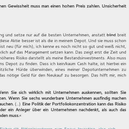
schen Gewissheit muss man einen hohen Preis zahlen. Unsicherheit
ng und setze nur auf die besten Unternehmen, anstatt
blind
breit
 diese Aktie besser ist als die in meinem Depot. Und sie muss schon
ist neu (für mich), ich kenne es noch nicht so gut und weiß nicht,
rklich auf das Management setzen kann. Das zeigt erst die Zeit und
höheres Risiko darstellt als meine Bestandsinvestments. Also muss
ns Depot zu finden. Dass ich kein/kaum Cash halte, ist hierbei ein
sätzliche Hürde überwinden, eines meiner Depotunternehmen zu
das nötige Geld für den Neukauf zu besorgen. Das hilft mir, mich
. Wenn Sie sich wirklich mit Unternehmen auskennen, sollten Sie
itzen. Wenn Sie sechs wunderbare Unternehmen ausfindig machen
rauchen.
(...)
Eine Politik der Portfoliokonzentration kann das Risiko
t der ein Anleger über ein Unternehmen nachdenkt, als auch das
nden muss.
«
Fisher rät Aktieninvestoren zum Focus Investing, also sich