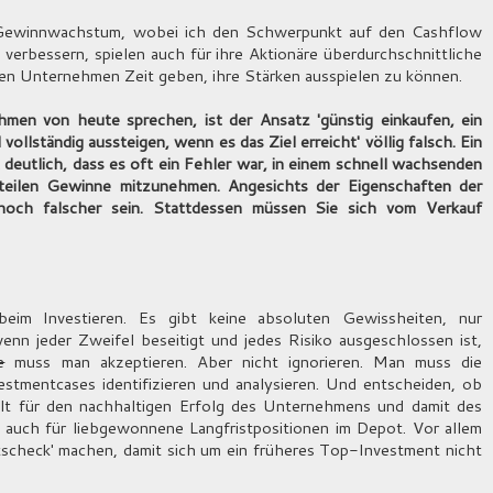
Gewinnwachstum, wobei ich den Schwerpunkt auf den Cashflow
erbessern, spielen auch für ihre Aktionäre überdurchschnittliche
 den Unternehmen Zeit geben, ihre Stärken ausspielen zu können.
n von heute sprechen, ist der Ansatz 'günstig einkaufen, ein
vollständig aussteigen, wenn es das Ziel erreicht' völlig falsch. Ein
 deutlich, dass es oft ein Fehler war, in einem schnell wachsenden
eilen Gewinne mitzunehmen. Angesichts der Eigenschaften der
och falscher sein. Stattdessen müssen Sie sich vom Verkauf
im Investieren. Es gibt keine absoluten Gewissheiten, nur
enn jeder Zweifel beseitigt und jedes Risiko ausgeschlossen ist,
e
muss man akzeptieren. Aber nicht ignorieren. Man muss die
tmentcases identifizieren und analysieren. Und entscheiden, ob
elt für den nachhaltigen Erfolg des Unternehmens und damit des
 auch für liebgewonnene Langfristpositionen im Depot. Vor allem
tscheck' machen, damit sich um ein früheres Top-Investment nicht