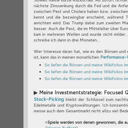
nächste Zinssenkung durch die Fed und die An
zwischen Pest und Cholera haben bzw. zwischen H
kennt und die bezwingbar erscheint, während 
anrichten wird. Das Trump dabei zum zweiten Ma
besser. Auch die Pest, die im Mittelalter über E
kam in mehreren Wellen und wurde nicht milder
schreibe ich dann in drei Monaten...
Wer Interesse daran hat, wie es den Börsen und 
ist, kann das in meinen monatlichen
Performance-
So liefen die Börsen und meine Wikifolios im 
So liefen die Börsen und meine Wikifolios i
So liefen die Börsen und meine Wikifolios i
▶
Meine Investmentstrategie:
Focused Q
Stock-Picking
bleibt der Schlüssel zum nachhal
Edelmetalle und Kryptowährungen. Ich konzentrie
messe auch dem Gesamtmarkt nicht allzu viel Bed
»
Spiele werden von denen gewonnen, die auf 
(
Warren Buffett
)