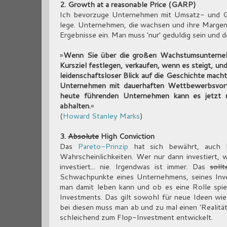
2. Growth at a reasonable Price (GARP)
Ich bevorzuge Unternehmen mit Umsatz- und 
lege. Unternehmen, die wachsen und ihre Margen v
Ergebnisse ein. Man muss 'nur' geduldig sein und
»
Wenn Sie über die großen Wachstumsunternehme
Kursziel festlegen, verkaufen, wenn es steigt, und 
leidenschaftsloser Blick auf die Geschichte macht
Unternehmen mit dauerhaften Wettbewerbsvort
heute führenden Unternehmen kann es jetzt n
abhalten.
«
(
Howard Stanley Marks
)
3.
Absolute
High Conviction
Das
Pareto-Prinzip
hat sich bewährt, auch be
Wahrscheinlichkeiten. Wer nur dann investiert, w
investiert... nie. Irgendwas ist immer. Das
sollt
Schwachpunkte eines Unternehmens, seines Inves
man damit leben kann und ob es eine Rolle spi
Investments. Das gilt sowohl für neue Ideen wie
bei diesen muss man ab und zu mal einen 'Realitä
schleichend zum Flop-Investment entwickelt.