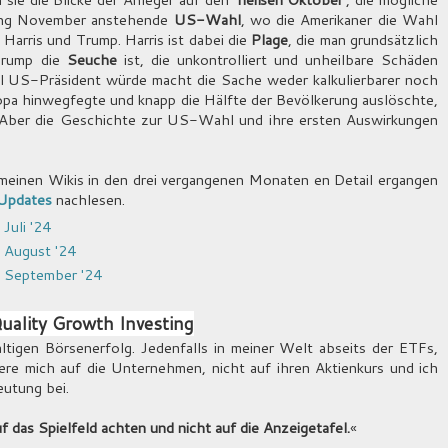
fang November anstehende
US-Wahl
, wo die Amerikaner die Wahl
arris und Trump. Harris ist dabei die
Plage
, die man grundsätzlich
Trump die
Seuche
ist, die unkontrolliert und unheilbare Schäden
l US-Präsident würde macht die Sache weder kalkulierbarer noch
uropa hinwegfegte und knapp die Hälfte der Bevölkerung auslöschte,
. Aber die Geschichte zur US-Wahl und ihre ersten Auswirkungen
meinen Wikis in den drei vergangenen Monaten en Detail ergangen
Updates
nachlesen.
Juli '24
m August '24
m September '24
uality Growth Investing
tigen Börsenerfolg. Jedenfalls in meiner Welt abseits der ETFs,
re mich auf die Unternehmen, nicht auf ihren Aktienkurs und ich
eutung bei.
das Spielfeld achten und nicht auf die Anzeigetafel.
«