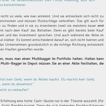
zu konzentrieren
nicht so viele, wie man annimmt. Und sie entwickeln sich nicht zu
ststrecken und müssen Rückschläge verkraften. Das gilt auch für
e zu finden und in sie zu investieren (weil sie meistens teuer
sind
mmt nach dem Kauf: das Behalten. Denn es gibt bereits beim Kauf
men und das Investment sprechen. Und auch während die Aktie im
l stärker. Es kommt entscheidend darauf an, sich nicht beirren und
 das Unternehmen grundsätzlich in die richtige Richtung entwickelt
 den Haufen geworfen wurde.
n, muss man einen Multibagger im Portfolio halten. Halten kann
Multi-Bagger im Depot müssen Sie an einer Aktie festhalten, die
hst kein Geld, wenn du Aktien kaufst. Du machst kein Geld,
d, wenn du abwartest."
nicht zu verkaufen"
ner Erfahrung eine hohe Cash-Quote nur in der Theorie auszahlt (für
ge Sicht Rendite kostet. Denn die sich bietenden Nachkaufchancen