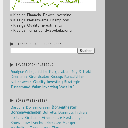
» Kissigs Financial Power Investing
» Kissigs Nebenwerte Champions
» Kissigs Quality Investments
» Kissigs Turnaround-Spekulationen
▶ DIESES BLOG DURCHSUCHEN
▶ INVESTOREN-RÜSTZEUG
Analyse
Anlegerfehler
Burggraben
Buy & Hold
Dividende
Grundsätze
Kissigs Kunstfehler
Nebenwerte
Quality Investing
Strategie
Turnaround
Value Investing
Was ist?
▶ BÖRSENWEISHEITEN
Baruchs Börsenwissen
Börsentheater
Börsenweisheiten
Buffetts Bonmots
Fishers
Fortune
Grahams Grundsätze
Kostolanys
Know-how
Lynchs Lehrsätze
Mungers
Merksätze
Templetons Tipps