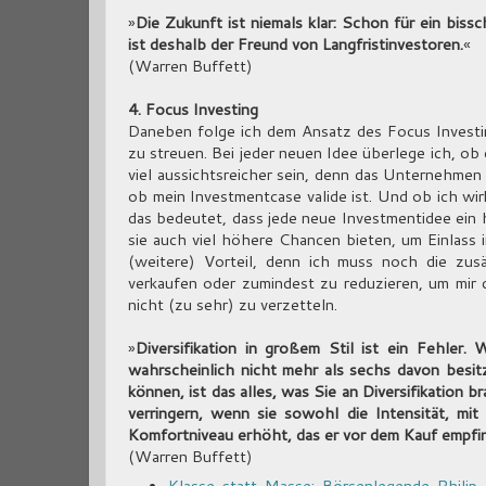
»
Die Zukunft ist niemals klar: Schon für ein bis
ist deshalb der Freund von Langfristinvestoren.
«
(Warren Buffett)
4. Focus Investing
Daneben folge ich dem Ansatz des Focus Investi
zu streuen. Bei jeder neuen Idee überlege ich, ob
viel aussichtsreicher sein, denn das Unternehmen 
ob mein Investmentcase valide ist. Und ob ich wi
das bedeutet, dass jede neue Investmentidee ein 
sie auch viel höhere Chancen bieten, um Einlass i
(weitere) Vorteil, denn ich muss noch die zu
verkaufen oder zumindest zu reduzieren, um mir 
nicht (zu sehr) zu verzetteln.
»
Diversifikation in großem Stil ist ein Fehler
wahrscheinlich nicht mehr als sechs davon bes
können, ist das alles, was Sie an Diversifikation b
verringern, wenn sie sowohl die Intensität, mi
Komfortniveau erhöht, das er vor dem Kauf empfi
(Warren Buffett)
Klasse statt Masse: Börsenlegende Philip 