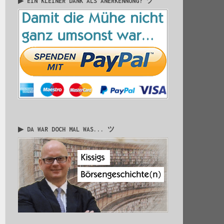
▶ EIN KLEINER DANK ALS ANERKENNUNG? ツ
▶ DA WAR DOCH MAL WAS... ツ