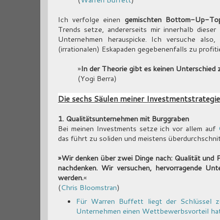
Ich verfolge einen
gemischten Bottom-Up-To
Trends setze, andererseits mir innerhalb diese
Unternehmen herauspicke. Ich versuche also,
(irrationalen) Eskapaden gegebenenfalls zu profitie
»
In der Theorie gibt es keinen Unterschied 
(Yogi Berra)
Die sechs Säulen meiner Investmentstrategie
1. Qualitätsunternehmen mit Burggraben
Bei meinen Investments setze ich vor allem auf
das führt zu soliden und meistens überdurchschnit
»Wir denken über zwei Dinge nach: Qualität und P
nachdenken. Wir versuchen, hervorragende Unt
werden.
«
(
Chris Bloomstran
)
Für Warren Buffett liegt der Schlüssel z
Unternehmen einen Wettbewerbsvorteil hat 