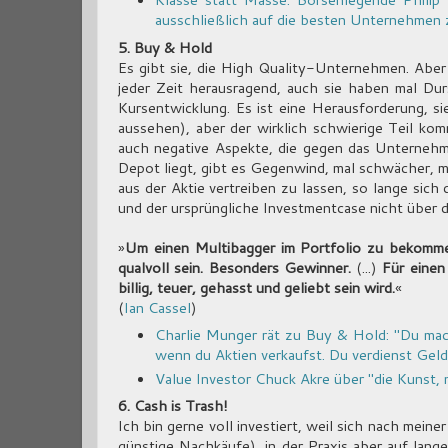
ausschließlich auf die besten Unternehmen 
5. Buy & Hold
Es gibt sie, die High Quality-Unternehmen. Aber 
jeder Zeit herausragend, auch sie haben mal Dur
Kursentwicklung. Es ist eine Herausforderung, si
aussehen), aber der wirklich schwierige Teil ko
auch negative Aspekte, die gegen das Unterneh
Depot liegt, gibt es Gegenwind, mal schwächer, ma
aus der Aktie vertreiben zu lassen, so lange sich
und der ursprüngliche Investmentcase nicht über
»
Um einen Multibagger im Portfolio zu bekomme
qualvoll sein. Besonders Gewinner.
(...)
Für einen 
billig, teuer, gehasst und geliebt sein wird.
«
(
Ian Cassel
)
Charlie Munger rät zu Buy & Hold: "Du mac
wenn du Aktien verkaufst. Du verdienst Gel
Value Investor Chuck Akre über "die Kunst, 
6. Cash is Trash!
Ich bin gerne voll investiert, weil sich nach mei
günstige Nachkäufe), in der Praxis aber auf lan