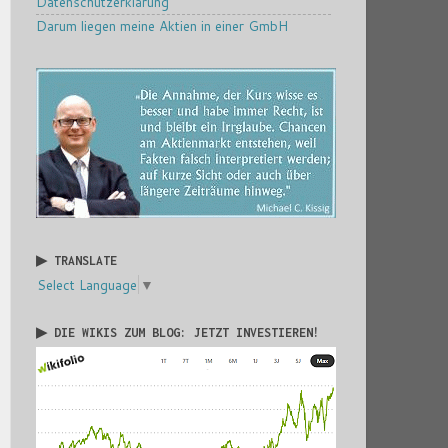
Datenschutzerklärung
Darum liegen meine Aktien in einer GmbH
▶ TRANSLATE
Select Language
▼
▶ DIE WIKIS ZUM BLOG: JETZT INVESTIEREN!