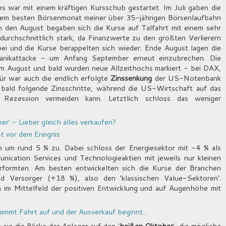
es war mit einem kräftigen Kursschub gestartet. Im Juli gaben die
 dem besten Börsenmonat meiner über 35-jährigen Börsenlaufbahn
 den August begaben sich die Kurse auf Talfahrt mit einem sehr
durchschnittlich stark, da Finanzwerte zu den größten Verlierern
i und die Kurse berappelten sich wieder. Ende August lagen die
anikattacke - um Anfang September erneut einzubrechen. Die
im August und bald wurden neue Allzeithochs markiert - bei DAX,
 war auch die endlich erfolgte
Zinssenkung
der US-Notenbank
e bald folgende Zinsschritte, während die US-Wirtschaft auf das
 Rezession vermeiden kann. Letztlich schloss das weniger
' - Lieber gleich alles verkaufen?
st vor dem Ereignis
 um rund 5 % zu. Dabei schloss der Energiesektor mit -4 % als
nication Services und Technologieaktien mit jeweils nur kleinen
rformten. Am besten entwickelten sich die Kurse der Branchen
d Versorger (+18 %), also den 'klassischen Value-Sektoren'.
ch im Mittelfeld der positiven Entwicklung und auf Augenhöhe mit
nimmt Fahrt auf und der Ausverkauf beginnt...
sie die Blicke der Anleger auf den '
heißen Oktober
', die mögliche