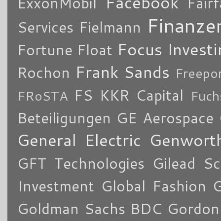
Facebook
ExxonMobil
Fair
Finanze
Services
Fielmann
Focus Investi
Fortune
Float
Frank Sands
Rochon
Freepo
FS KKR Capital
FRoSTA
Fuch
Beteiligungen
GE Aerospace
General Electric
Genworth
GFT Technologies
Gilead Sc
Investment
Global Fashion 
Goldman Sachs BDC
Gordon