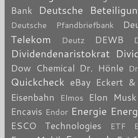
Deutsche Beteiligu
Bank
De
Deutsche Pfandbriefbank
Telekom
DEWB
Deutz
Dividendenaristokrat
Divi
Dow Chemical
Dr. Hönle
Dr
Quickcheck
eBay
Eckert & 
Eisenbahn
Elon Musk
Elmos
Energie
Energ
Encavis
Endor
ESCO Technologies
ETF