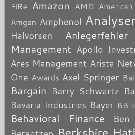
Amazon
FiRe
AMD
American
Analyse
Amphenol
Amgen
Anlegerfehler
Halvorsen
Management
Apollo Inves
Ares Management
Arista Ne
One
Axel Springer
Awards
Bai
Bargain
Barry Schwartz
Ba
Bavaria Industries
Bayer
BB B
Behavioral Finance
Ben 
Berkshire Ha
Berentzen