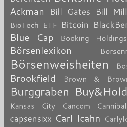
Ackman
Bill Gates
Bill Mil
Bitcoin
BlackBe
BioTech ETF
Blue Cap
Booking Holdings
Börsenlexikon
Börsen
Börsenweisheiten
Bo
Brookfield
Brown & Brow
Burggraben
Buy&Hol
Kansas City
Cancom
Cannibal
Carl Icahn
capsensixx
Carly