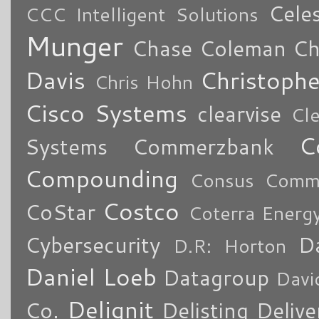
Cele
CCC Intelligent Solutions
Munger
Chase Coleman
Ch
Davis
Christoph
Chris Hohn
Cisco Systems
clearvise
Cl
C
Systems
Commerzbank
Compounding
Consus Comme
Costco
CoStar
Coterra Energ
Cybersecurity
Da
D.R: Horton
Daniel Loeb
Datagroup
Davi
Delignit
Co.
Delisting
Delive