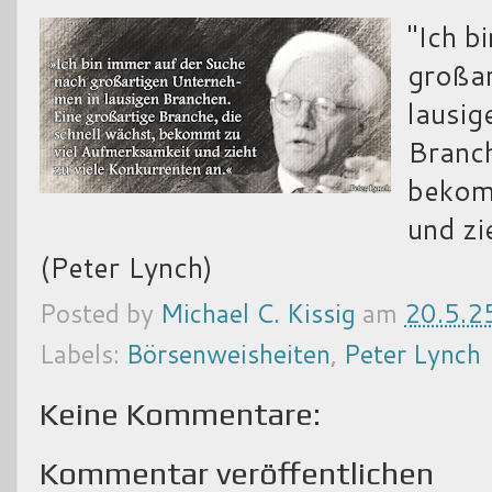
"Ich b
großar
lausig
Branch
bekom
und zi
(Peter Lynch)
Posted by
Michael C. Kissig
am
20.5.2
Labels:
Börsenweisheiten
,
Peter Lynch
Keine Kommentare:
Kommentar veröffentlichen