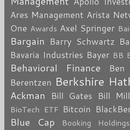
Management
Apollo Inves
Ares Management
Arista Ne
One
Axel Springer
Awards
Bai
Bargain
Barry Schwartz
Ba
Bavaria Industries
Bayer
BB B
Behavioral Finance
Ben 
Berkshire Ha
Berentzen
Ackman
Bill Gates
Bill Mil
Bitcoin
BlackBe
BioTech ETF
Blue Cap
Booking Holdings