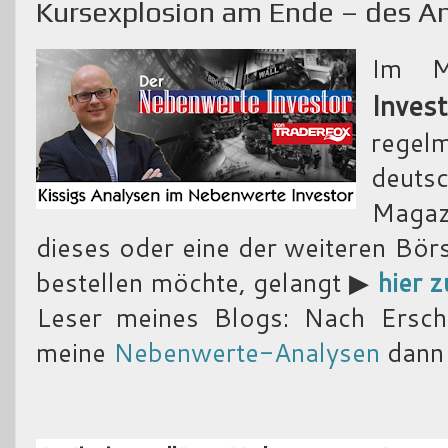
Kursexplosion am Ende – des A
Im M
Inves
regel
deut
Magazi
dieses oder eine der weiteren Bör
bestellen möchte, gelangt ▶
hier z
Leser meines Blogs: Nach Ersch
meine
Nebenwerte-Analysen
dann 