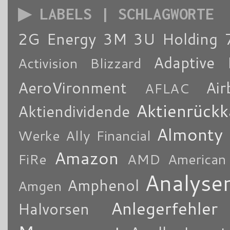
▶ LABELS | SCHLAGWORTE
2G Energy
3M
3U Holding
Adaptive 
Activision Blizzard
AeroVironment
Air
AFLAC
Aktienrückk
Aktiendividende
Almonty
Werke
Ally Financial
Amazon
FiRe
AMD
American
Analyse
Amphenol
Amgen
Anlegerfehler
Halvorsen